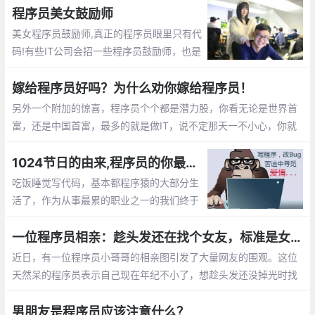
担心以后的出路了。那么未来大龄程序员的
程序员美女鼓励师
出路在哪呢？
美女程序员鼓励师,真正的程序员眼里只有代
码!有些IT公司会招一些程序员鼓励师，也是
为了提高程序员们的工作”战斗值”。 而关于
程序员鼓励师的作用，她们总是能激发程序
嫁给程序员好吗？为什么劝你嫁给程序员！
员们的肾上腺素分泌。
另外一个附加的惊喜，程序员个个都是潜力股，你看无论是世界首
富，还是中国首富，最多的就是做IT，说不定那天一不小心，你就
成了亿万富翁的老婆啦， mm们，选个程序员当老公不会错的。程
序员收入稳定，生活安逸，属于长期持有型成长股
1024节日的由来,程序员的你最想对自己说的是什么？【1024程序员节日】
吃饭睡觉写代码，基本都程序猿的大部分生
活了，作为从事最累的职业之一的我们终于
有了自己的节日，那就是1024。1024向程
序员致敬，向自己致敬，向未来致敬。
一位程序员相亲：趁头发还在找个女友，标准是女孩就行
近日，有一位程序员小哥哥的相亲图引发了大量网友的围观。这位
天然呆的程序员表示自己现在年纪不小了，想趁头发还没掉光时找
个女朋友。至于择偶的标准，他表示只要是女孩就行
男朋友是程序员应该注意什么？