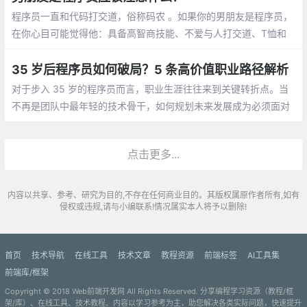
程序员一直和代码打交道，俗称码农 。如果你的男朋友是程序员，
在你心目可能觉得他：具备高智商技能、不爱与人打交道、T恤和
牛仔裤是基本标配、不浪漫的直男癌等等，那怎么和程序员男朋友
相处呢，需要你应该注意什么呢？
35 岁后程序员如何破局？5 条高价值职业路径解析
对于步入 35 岁的程序员而言，职业生涯往往来到关键转折点。当
不再是团队中最年轻的技术骨干，如何规划未来发展成为必须面对
的课题。结合行业动态与资深从业者经验，以下五条职业路径值得
深入探讨
点击更多...
内容以共享、参考、研究为目的,不存在任何商业目的。其版权属原作者所有,如有
侵权或违规,请与小编联系!情况属实本人将予以删除!
首页
技术导航
在线工具
技术文章
教程资源
前端标签
AI工具集
前端库/框架