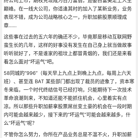
终公司上市，期权兑现成为百万富翁，迎娶白富美走上人生
巅峰。在一线大公司，你适逢其时的加入了某新业务，业务
表现不错，成为公司战略核心之一，升职加薪股票顺理成
章……
这些事在过去的五六年的确还不少，毕竟那是移动互联网野
蛮生长的几年，这样的好事没有发生在自己身上就当做故事
听听就好了，不是谁家的祖坟上都冒青烟的，我们还是来看
看怎么面对“坏运气”吧。
58同城的“996”（每天早上九点上到晚上九点，每周上六天
班）、甚至连 BAT 某些部门都出现了裁员的迹象了，资本寒
冬来临，一个时代终结信号已经打响，只能期待下一次技术
革命浪潮到来，不知道还能不能抓住机会，心里着实有点
凉。所以那些升职加薪拿股票屌丝变土豪的机会在一段时期
内可能会越来越少，接下来的“坏运气”可能会越来越多，什
么“坏运气”呢？
不管你怎么努力，你所在产品业务总是不温不火，升职加薪