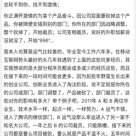
总轮不到你，找不到激情；
你正满怀激情的为某个产品奋斗，因公司层面要砍掉这个产
品，你被随便安插到别的部门；你所在的部门因战略调整，
整个砍掉了，开始裁员；公司变相裁员，说好的升职加薪说
没就没了，开始“996”…
我本人也算是运气比较差的，毕业至今工作六年多，在移动
互联网势头最好的头几年就遇到了上面的这些坑爹经历，其
实我想说的是大部分程序员都会或多或少的经历这些，而且
在接下来的一段时间可能会更多，因为前些年野蛮生长出来
的创业公司、创新业务进入了淘汰阶段，说不定就是你所在
的公司或部门。部门调整了，产品被砍了，部门裁员了，这
些对你的影响有多大？举个例子吧，2011年 A 和 B 两位毕
业生，技术水平一样，起点一样，一样努力，A 运气不错，
进入了腾讯的微信部门，B 运气没那么幸运进入了另一家不
知名大公司，一年之后 B 的公司裁员，只能跳槽，接下来的
公司都是要么项目被砍，要么就是产品不温不火，五年时间