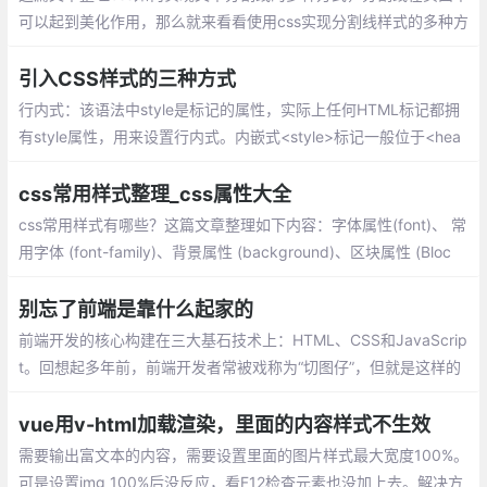
可以起到美化作用，那么就来看看使用css实现分割线样式的多种方
法：单个标签实现分隔线、巧用背景色实现分隔线、inline-block实
现分隔线、浮动实现分隔线、利用字符实现分隔线
引入CSS样式的三种方式
行内式：该语法中style是标记的属性，实际上任何HTML标记都拥
有style属性，用来设置行内式。内嵌式<style>标记一般位于<hea
d>标记中的<title>标记之后，也可以把它放在HTML文档的任何地
方。
css常用样式整理_css属性大全
css常用样式有哪些？这篇文章整理如下内容：字体属性(font)、 常
用字体 (font-family)、背景属性 (background)、区块属性 (Bloc
k)、方框属性 (Box)、边框属性 (Border)、列表属性 (List-style)、
定位属性 (Position)、CSS文字属性
别忘了前端是靠什么起家的
前端开发的核心构建在三大基石技术上：HTML、CSS和JavaScrip
t。回想起多年前，前端开发者常被戏称为“切图仔”，但就是这样的
角色，通过精湛的CSS技巧，能够实现各种复杂的交互和特效
vue用v-html加载渲染，里面的内容样式不生效
需要输出富文本的内容，需要设置里面的图片样式最大宽度100%。
可是设置img 100%后没反应，看F12检查元素也没加上去。解决方