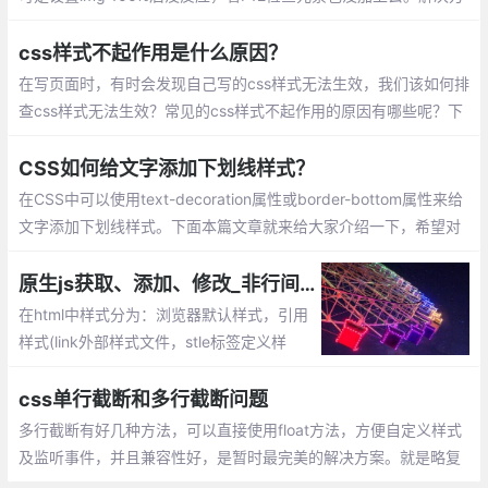
法有2个：coped属性导致css仅对当前组件生效
css样式不起作用是什么原因？
在写页面时，有时会发现自己写的css样式无法生效，我们该如何排
查css样式无法生效？常见的css样式不起作用的原因有哪些呢？下
面我们就来看一下css样式不起作用的原因。
CSS如何给文字添加下划线样式？
在CSS中可以使用text-decoration属性或border-bottom属性来给
文字添加下划线样式。下面本篇文章就来给大家介绍一下，希望对
大家有所帮助。
原生js获取、添加、修改_非行间css样式
在html中样式分为：浏览器默认样式，引用
样式(link外部样式文件，stle标签定义样
式)、行间样式(及节点style属性定义的样
式)。这篇文章主要讲解使用原生js获取、添
css单行截断和多行截断问题
加非行间css样式。
多行截断有好几种方法，可以直接使用float方法，方便自定义样式
及监听事件，并且兼容性好，是暂时最完美的解决方案。就是略复
杂，不过网上有可以直接拿来用哦~