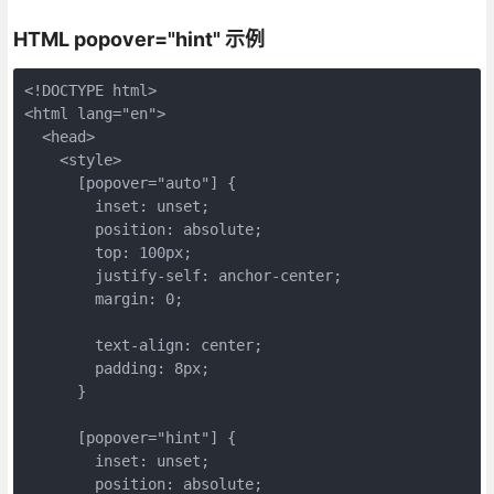
HTML popover="hint" 示例
<!DOCTYPE html>
<html lang="en">
  <head>
    <style>
      [popover="auto"] {
        inset: unset;
        position: absolute;
        top: 100px;
        justify-self: anchor-center;
        margin: 0;
        text-align: center;
        padding: 8px;
      }
      [popover="hint"] {
        inset: unset;
        position: absolute;