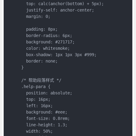
        top: calc(anchor(bottom) + 5px);
        justify-self: anchor-center;
        margin: 0;
        padding: 8px;
        border-radius: 6px;
        background: #271717;
        color: whitesmoke;
        box-shadow: 1px 1px 3px #999;
        border: none;
      }
      /* 帮助段落样式 */
      .help-para {
        position: absolute;
        top: 16px;
        left: 16px;
        background: #eee;
        font-size: 0.8rem;
        line-height: 1.3;
        width: 50%;