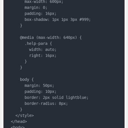
        max-width: 600px;
        margin: 0;
        padding: 16px;
        box-shadow: 1px 1px 3px #999;
      }
      @media (max-width: 640px) {
        .help-para {
          width: auto;
          right: 16px;
        }
      }
      body {
        margin: 50px;
        padding: 10px;
        border: 2px solid lightblue;
        border-radius: 8px;
      }
    </style>
  </head>
  <body>