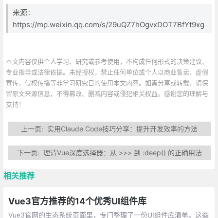
来源：
https://mp.weixin.qq.com/s/29uQZ7hOgvxDOT7BfYt9xg
本文内容仅供个人学习、研究或参考使用，不构成任何形式的决策建议、
专业指导或法律依据。未经授权，禁止任何单位或个人以商业售卖、虚假
宣传、侵权传播等非学习研究目的使用本文内容。如需分享或转载，请保
留原文来源信息，不得篡改、删减内容或侵犯相关权益。感谢您的理解与
支持！
上一页:
实用Claude Code技巧分享：提升开发效率的方法
下一页:
理清Vue深度选择器：从 >>> 到 :deep() 的正确用法
相关推荐
Vue3官方推荐的14个优秀UI组件库
Vue3官网的生态系统页面里，专门整理了一份UI组件库清单。这些