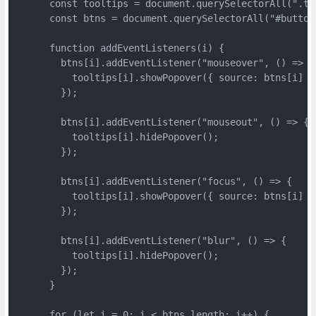
      const tooltips = document.querySelectorAll(".to
      const btns = document.querySelectorAll("#button
      function addEventListeners(i) {
        btns[i].addEventListener("mouseover", () => {
          tooltips[i].showPopover({ source: btns[i] }
        });
        btns[i].addEventListener("mouseout", () => {
          tooltips[i].hidePopover();
        });
        btns[i].addEventListener("focus", () => {
          tooltips[i].showPopover({ source: btns[i] }
        });
        btns[i].addEventListener("blur", () => {
          tooltips[i].hidePopover();
        });
      }
      for (let i = 0; i < btns.length; i++) {