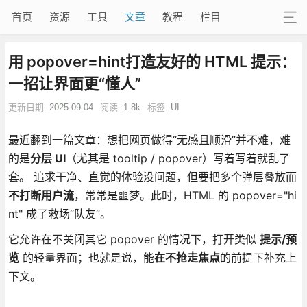
首页
资源
工具
文章
教程
栏目
用 popover=hint打造友好的 HTML 提示：
一招让界面更“懂人”
更新日期:
2025-09-04
阅读:
1.8k
标签:
UI
最近翻到一篇文章：想把网页做得“无感且顺滑”并不难，难
的是
分层 UI
（尤其是 tooltip / popover）写着写着就乱了
套。 追求干净、直觉的体验没问题，但要把多个弹层叠放而
不打断用户流
，常常是噩梦。此时，HTML 的 popover="hi
nt" 成了救场“队友”。
它允许在不关闭其它 popover 的情况下，打开类似
提示/预
览
的轻量界面；也就是说，能
在不抢走焦点
的前提下补充上
下文。