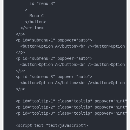
          id="menu-3"
        >
          Menu C
        </button>
      </section>
    </p>
    <p id="submenu-1" popover="auto">
      <button>Option A</button><br /><button>Option B
    </p>
    <p id="submenu-2" popover="auto">
      <button>Option A</button><br /><button>Option B
    </p>
    <p id="submenu-3" popover="auto">
      <button>Option A</button><br /><button>Option B
    </p>
    <p id="tooltip-1" class="tooltip" popover="hint">
    <p id="tooltip-2" class="tooltip" popover="hint">
    <p id="tooltip-3" class="tooltip" popover="hint">
    <script text="text/javascript">