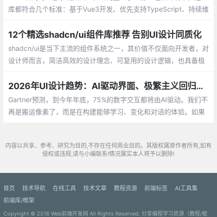
库都符合几个标准：基于Vue3开发、优先支持TypeScript、持续维
护更新、得到社区认可。下面我来详细介绍这些组件库的特点和适
用场景。
12个精选shadcn/ui组件库推荐 告别UI设计同质化
shadcn/ui是当下主流的组件系统之一，其价值不仅面向开发者，对
设计师而言，简洁高效的设计理念、可复用的设计逻辑，也具备极
高的研究与借鉴价值。该系统核心优势在于打破传统NPM组件库模
式，无需安装额外依赖
2026年UI设计趋势：AI驱动界面、极繁主义回归、设计与开发界限消失
Gartner预测，到今年年底，75%的数字交互都将由AI驱动。我们不
再是搬运像素了，而是在构建能够学习、变化和对话的体验。如果
你感觉脚下的地在动，你的感觉是对的。这正是为什么现在做网页
设计或开发，是地球上最刺激的工作。
内容以共享、参考、研究为目的,不存在任何商业目的。其版权属原作者所有,如有
侵权或违规,请与小编联系!情况属实本人将予以删除!
首页
技术导航
在线工具
技术文章
教程资源
前端标签
AI工具集
前端库/框架