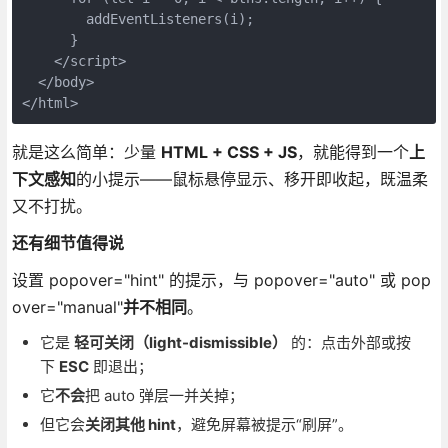
        addEventListeners(i);
      }
    </script>
  </body>
</html>
就是这么简单：少量
HTML + CSS + JS
，就能得到一个
上
下文感知
的小提示——鼠标悬停显示、移开即收起，既温柔
又不打扰。
还有细节值得说
设置 popover="hint" 的提示，与 popover="auto" 或 pop
over="manual"
并不相同
。
它是
轻可关闭（light-dismissible）
的：点击外部或按
下
ESC
即退出；
它
不会
把 auto 弹层一并关掉；
但它会
关闭其他 hint
，避免屏幕被提示“刷屏”。