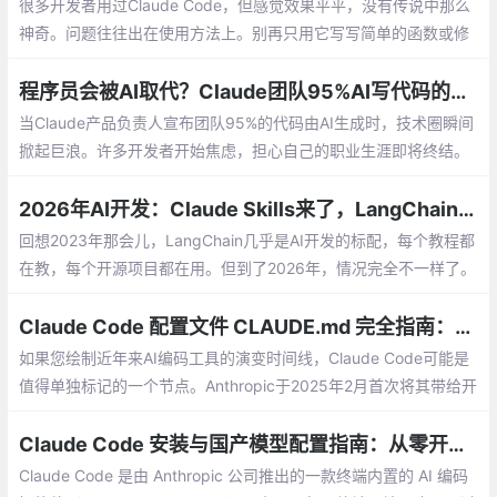
很多开发者用过Claude Code，但感觉效果平平，没有传说中那么
神奇。问题往往出在使用方法上。别再只用它写写简单的函数或修
修小Bug了！掌握下面这15个高手技巧，Claude Code 能真正成为
你的开发加速器
程序员会被AI取代？Claude团队95%AI写代码的真相
当Claude产品负责人宣布团队95%的代码由AI生成时，技术圈瞬间
掀起巨浪。许多开发者开始焦虑，担心自己的职业生涯即将终结。
但真实情况究竟如何？让我们揭开表象。
2026年AI开发：Claude Skills来了，LangChain还用学吗？
回想2023年那会儿，LangChain几乎是AI开发的标配，每个教程都
在教，每个开源项目都在用。但到了2026年，情况完全不一样了。
越来越多开发者开始不用LangChain了。它真的过时了吗？
Claude Code 配置文件 CLAUDE.md 完全指南：从入门到最佳实践
如果您绘制近年来AI编码工具的演变时间线，Claude Code可能是
值得单独标记的一个节点。Anthropic于2025年2月首次将其带给开
发者，当时它仍处于早期公开预览阶段。到2025年5月，它已开始
覆盖更广泛的开发者受众。
Claude Code 安装与国产模型配置指南：从零开始体验 AI 编码智能体
Claude Code 是由 Anthropic 公司推出的一款终端内置的 AI 编码