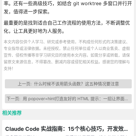
率。还有一些高级技巧，如结合 git worktree 多窗口并行开
发，值得进一步探索。
最重要的是找到适合自己工作流程的使用方法，不断调整优
化，让工具更好地为人服务。
本文内容仅供个人学习、研究或参考使用，不构成任何形式的决策建议、
专业指导或法律依据。未经授权，禁止任何单位或个人以商业售卖、虚假
宣传、侵权传播等非学习研究目的使用本文内容。如需分享或转载，请保
留原文来源信息，不得篡改、删减内容或侵犯相关权益。感谢您的理解与
支持！
上一页:
什么时候不该用箭头函数？这五种情况要注意
下一页:
用 popover=hint打造友好的 HTML 提示：一招让界面更“懂人”
相关推荐
Claude Code 实战指南：15个核心技巧，开发效率飙升10倍