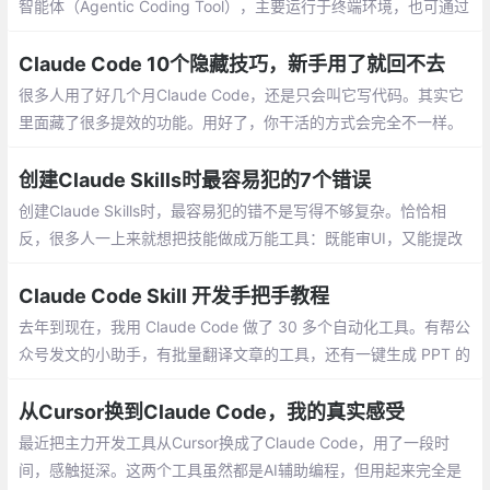
智能体（Agentic Coding Tool），主要运行于终端环境，也可通过
安装插件在 VS Code 等 IDE 中调用。
Claude Code 10个隐藏技巧，新手用了就回不去
很多人用了好几个月Claude Code，还是只会叫它写代码。其实它
里面藏了很多提效的功能。用好了，你干活的方式会完全不一样。
下面这10个技巧，是新手最该先学会的。
创建Claude Skills时最容易犯的7个错误
创建Claude Skills时，最容易犯的错不是写得不够复杂。恰恰相
反，很多人一上来就想把技能做成万能工具：既能审UI，又能提改
版方案，还能顺手生成文档。听起来很强，结果往往是每件事都能
做一点，但每件事都做得不够好。
Claude Code Skill 开发手把手教程
去年到现在，我用 Claude Code 做了 30 多个自动化工具。有帮公
众号发文的小助手，有批量翻译文章的工具，还有一键生成 PPT 的
脚本。这些工具帮我省下大量时间。做第一个工具时，我踩了不少
坑。
从Cursor换到Claude Code，我的真实感受
最近把主力开发工具从Cursor换成了Claude Code，用了一段时
间，感触挺深。这两个工具虽然都是AI辅助编程，但用起来完全是