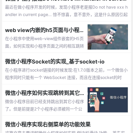
最近在做小程序开发的时候，发现小程序老是报Do not have xxx h
andler in current page... 惊不惊喜，意不意外，这是什么原因引起
的呢？下面就整排查错误的解决办法。
web view内嵌的h5页面与小程序直接相互跳转的实现
在小程序中使用web-view组件嵌套的H5页
面，如何实现和小程序页面之间的相互跳转
呢？下面就简单介绍下如何实现的，希望能
帮助到您
微信小程序Socket的实现_基于socket-io
在小程序进行socket链接的时候发现:在1.7.0版本之前，一个微信小
程序同时只能有一个 WebSocket 连接，而且在连接socket的时
候，发现在还没有进行subscribe的情况下，就直接进行了广播，并
且自动关闭了socket连接。
微信小程序如何实现跳转到其它小程序的功能
微信小程序目前已经支持跳出到其它小程序
了。但是前提是2个小程序必须被同一个公
众号关联，如果没有关联则无法打开，下面
就实现小程序之间相互跳转的步骤。
微信小程序实现右侧菜单的功能效果
这篇文章主要讲解微信小程序如何实现 侧边栏滑动 功能 ，首先实