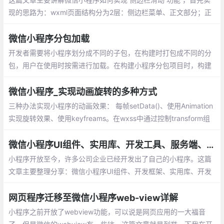
现的思路为：wxml页面结构分为2层：侧边栏菜单、正文部分；正
文部分监听touchstart、touchmove、touchend触摸事件
微信小程序分包加载
开发者需要将小程序划分成不同的子包，在构建时打包成不同的分
包，用户在使用时按需进行加载。在构建小程序分包项目时，构建
会输出一个或多个分包。每个使用分包小程序必须包含一个主包，
所谓的主包，即放置默认启动页/TabBar 页面
微信小程序_实现动画旋转的多种方式
三种办法实现小程序的动画效果： 每帧setData()、使用Animation
实现旋转效果、使用keyfreams。在wxss中通过控制transform组
件的属性，来实现旋转效果，我也是采用的这种方式，性能上面提
示非常多
微信小程序UI组件、实用库、开发工具、服务端、Demo整理分享
小程序开放至今，许多公司企业已经开发出了自己的小程序。这篇
文章主要整理分享：微信小程序UI组件、开发框架、实用库、开发
工具、服务端、Demo等
网页程序迁移至微信小程序web-view详解
小程序之前开放了webview功能，可以说是网页应用的一大福音