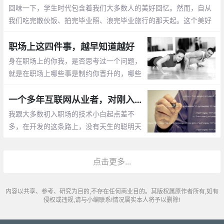
回味一下，学生时代包含着我们大多数人的美好回忆。然而，自从
我们吃完散伙饭、拍完毕业照、浪完毕业旅行的那天起。这个美好
的回忆已经死掉了，死透了，化成灰了。我们要面对职场与社会，
学会新的规则和思维方式
职场上这四件事，越早知道越好
身在职场上的你我，是否思考过一个问题，
就是在职场上哪些事是制约你晋升的，哪些
事是不能干的。今天，就让我们一起来聊一
聊，职场上的那些事，希望对你有所帮助，
一个多年互联网从业者，对刚入职场人最真诚的忠告
同时，也希望你能够参与进来，一起讨论。
我跟大多数初入职场的技术小白起点差不
废话不多说
多，在开发的这条路上，没有天生的聪明天
资，也没有一个耀眼的学历。在北京这样一
个，随便一个同事，不是清华的本硕，就是
点击更多...
北邮北航的硕士下，自己也常常因此感到惭
愧
内容以共享、参考、研究为目的,不存在任何商业目的。其版权属原作者所有,如有
侵权或违规,请与小编联系!情况属实本人将予以删除!