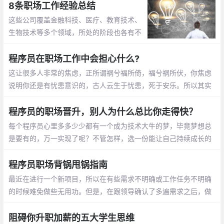
始，说说昨天做的一些事情，然后解决团队
8条职场工作经验总结
成员的实际问题
这些公司覆盖金融科技、医疗、教育技术、
生物技术等多个领域，所处的阶段也各有不
同，从种子前（pre-seed）到收购后都有。
Daniel 在不同的公司中担任各种各样的职
程序员在职场工作中会担心什么?
位，从基层员工到数据科学主管和战略顾问
这让很多人非常的焦虑，正所谓祸兮福所倚，福兮祸所伏，你焦虑
主管都做过
说明你还是有忧患意识的，古人云生于忧患，死于安乐。所以其实
职场人更担心的是死于安乐
程序员的职场晋升，别人为什么总比你走得快？
每个程序员心里多多少少都有一个成为技术大牛的梦，毕竟梦想总
是要有的，万一实现了呢？不管怎样，选一份能让自己持续成长的
工作。
程序员职场背锅甩锅指南
最近在进行一个新项目，所以在有些需求不明确或工作任务不明确
的时候难免做些无用功。但是，在跟领导确认了多遍需求之后，做
出来的东西还是被全盘推翻，成功地被扣上一口大锅，因为我的领
导上面还有领导
阻碍你升职加薪的五大学生思维