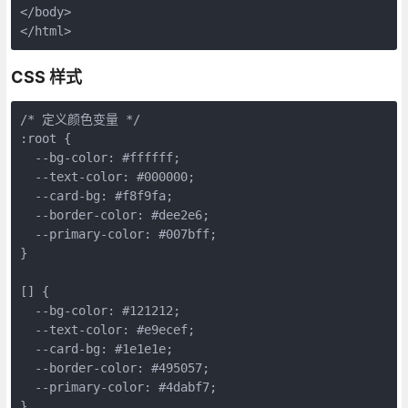
</body>

</html>
CSS 样式
/* 定义颜色变量 */

:root {

  --bg-color: #ffffff;

  --text-color: #000000;

  --card-bg: #f8f9fa;

  --border-color: #dee2e6;

  --primary-color: #007bff;

}

[] {

  --bg-color: #121212;

  --text-color: #e9ecef;

  --card-bg: #1e1e1e;

  --border-color: #495057;

  --primary-color: #4dabf7;

}
