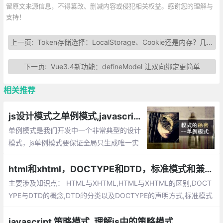
留原文来源信息，不得篡改、删减内容或侵犯相关权益。感谢您的理解与
支持！
上一页:
Token存储选择：LocalStorage、Cookie还是内存？几种方案对比
下一页:
Vue3.4新功能：defineModel 让双向绑定更简单
相关推荐
js设计模式之单例模式,javascript如何将一个对象设计成单例
单例模式是我们开发中一个非常典型的设计
模式，js单例模式要保证全局只生成唯一实
例，提供一个单一的访问入口，单例的对象
不同于静态类，我们可以延迟单例对象的初
html和xhtml，DOCTYPE和DTD，标准模式和兼容模式
始化，通常这种情况发生在我们需要等待加
主要涉及知识点： HTML与XHTML,HTML与XHTML的区别,DOCT
载创建单例的依赖。
YPE与DTD的概念,DTD的分类以及DOCTYPE的声明方式,标准模式
（Standard Mode）和兼容模式（Quircks Mode）,标准模式（St
andard Mode）和兼容模式（Quircks Mode）的区别
javascript 策略模式_理解js中的策略模式