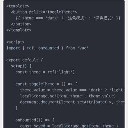
<template>

  <button @click="toggleTheme">

    {{ theme === 'dark' ? '浅色模式' : '深色模式' }}

  </button>

</template>

<script>

import { ref, onMounted } from 'vue'

export default {

  setup() {

    const theme = ref('light')

    const toggleTheme = () => {

      theme.value = theme.value === 'dark' ? 'light' :
      localStorage.setItem('theme', theme.value)

      document.documentElement.setAttribute('>, theme.
    }

    onMounted(() => {

      const saved = localStorage.getItem('theme')
