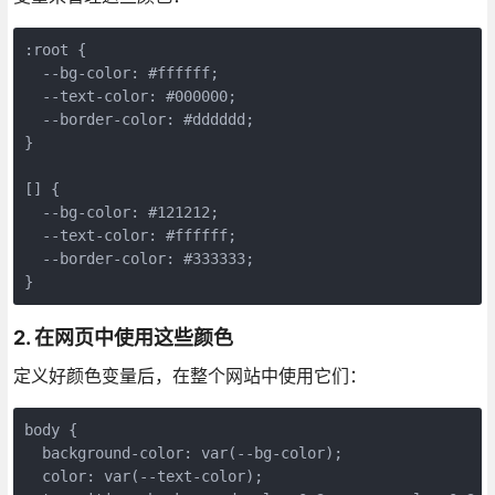
:root {

  --bg-color: #ffffff;

  --text-color: #000000;

  --border-color: #dddddd;

}

[] {

  --bg-color: #121212;

  --text-color: #ffffff;

  --border-color: #333333;

}
2. 在网页中使用这些颜色
定义好颜色变量后，在整个网站中使用它们：
body {

  background-color: var(--bg-color);

  color: var(--text-color);
