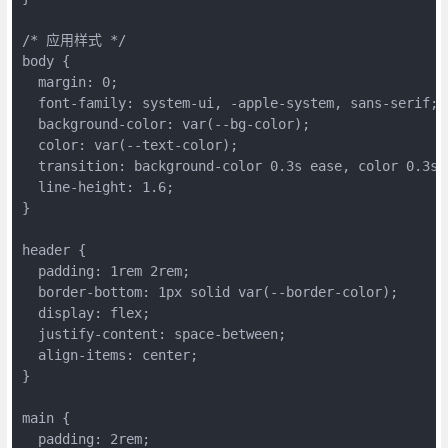
/* 应用样式 */

body {

  margin: 0;

  font-family: system-ui, -apple-system, sans-serif;

  background-color: var(--bg-color);

  color: var(--text-color);

  transition: background-color 0.3s ease, color 0.3s e
  line-height: 1.6;

}

header {

  padding: 1rem 2rem;

  border-bottom: 1px solid var(--border-color);

  display: flex;

  justify-content: space-between;

  align-items: center;

}

main {

  padding: 2rem;
