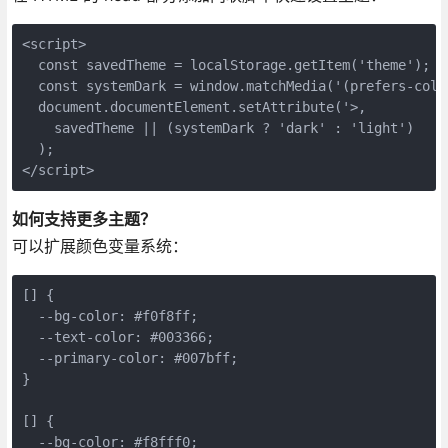
<script>

  const savedTheme = localStorage.getItem('theme');

  const systemDark = window.matchMedia('(prefers-colo
  document.documentElement.setAttribute('>, 

    savedTheme || (systemDark ? 'dark' : 'light')

  );

</script>
如何支持更多主题？
可以扩展颜色变量系统：
[] {

  --bg-color: #f0f8ff;

  --text-color: #003366;

  --primary-color: #007bff;

}

[] {

  --bg-color: #f8fff0;
