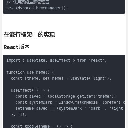
// 使用高级主题管理器

new AdvancedThemeManager();
在流行框架中的实现
React 版本
import { useState, useEffect } from 'react';

function useTheme() {

  const [theme, setTheme] = useState('light');

  useEffect(() => {

    const saved = localStorage.getItem('theme');

    const systemDark = window.matchMedia('(prefers-co
    setTheme(saved || (systemDark ? 'dark' : 'light'))
  }, []);

  const toggleTheme = () => {
