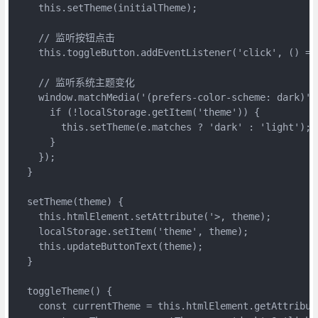
    this.setTheme(initialTheme);

    // 监听按钮点击

    this.toggleButton.addEventListener('click', () => 
    // 监听系统主题变化

    window.matchMedia('(prefers-color-scheme: dark)')
      if (!localStorage.getItem('theme')) {

        this.setTheme(e.matches ? 'dark' : 'light');

      }

    });

  }

  setTheme(theme) {

    this.htmlElement.setAttribute('>, theme);

    localStorage.setItem('theme', theme);

    this.updateButtonText(theme);

  }

  toggleTheme() {

    const currentTheme = this.htmlElement.getAttribute