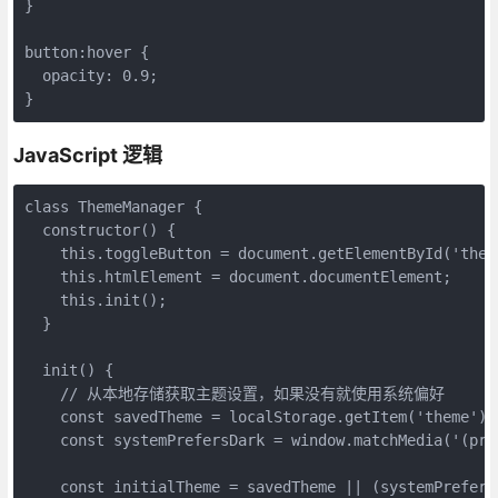
}

button:hover {

  opacity: 0.9;

}
JavaScript 逻辑
class ThemeManager {

  constructor() {

    this.toggleButton = document.getElementById('theme
    this.htmlElement = document.documentElement;

    this.init();

  }

  init() {

    // 从本地存储获取主题设置，如果没有就使用系统偏好

    const savedTheme = localStorage.getItem('theme');

    const systemPrefersDark = window.matchMedia('(pre
    const initialTheme = savedTheme || (systemPrefers