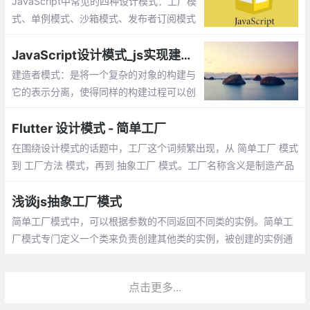
JavaScript中常见的四种设计模式：工厂模
式、单例模式、沙箱模式、发布者订阅模式
JavaScript设计模式_js实现建造者模式
建造者模式：是将一个复杂的对象的构建与
它的表示分离，使得同样的构建过程可以创
建不同的表示。工厂类模式提供的是创建单
个类的模式，而建造者模式则是将各种产品
Flutter 设计模式 - 简单工厂
集中起来进行管理，用来创建复合对象
在围绕设计模式的话题中，工厂这个词频繁出现，从 简单工厂 模式
到 工厂方法 模式，再到 抽象工厂 模式。工厂名称含义是制造产品
的工业场所，应用在面向对象中，顺理成章地成为了比较典型的创
建型模式
浅谈js抽象工厂模式
简单工厂模式中，可以根据参数的不同返回不同类的实例。简单工
厂模式专门定义一个类来负责创建其他类的实例，被创建的实例通
常都具有共同的父类。 比如你去专门卖鼠标的地方你可以买各种各
样的鼠标
点击更多...