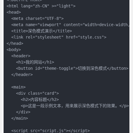
<html lang="zh-CN" >="light">

<head>

  <meta charset="UTF-8">

  <meta name="viewport" content="width=device-width, i
  <title>深色模式演示</title>

  <link rel="stylesheet" href="style.css">

</head>

<body>

  <header>

    <h1>我的网站</h1>

    <button id="theme-toggle">切换到深色模式</button>

  </header>

  <main>

    <div class="card">

      <h2>内容标题</h2>

      <p>这是一段示例文本，用来展示深色模式下的效果。</p>

    </div>

  </main>

  <script src="script.js"></script>
