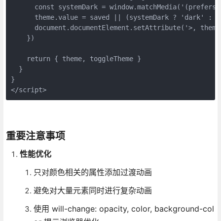
      const systemDark = window.matchMedia('(prefers-
      theme.value = saved || (systemDark ? 'dark' : 'l
      document.documentElement.setAttribute('>, theme.
    })

    return { theme, toggleTheme }

  }

}

</script>
重要注意事项
性能优化
只对颜色相关的属性添加过渡动画
避免对大量元素同时进行复杂动画
使用 will-change: opacity, color, background-col