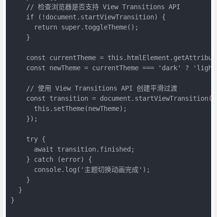
    // 检查浏览器是否支持 View Transitions API

    if (!document.startViewTransition) {

      return super.toggleTheme();

    }

    const currentTheme = this.htmlElement.getAttribute
    const newTheme = currentTheme === 'dark' ? 'light'
    // 使用 View Transitions API 创建平滑过渡

    const transition = document.startViewTransition(()
      this.setTheme(newTheme);

    });

    try {

      await transition.finished;

    } catch (error) {

      console.log('主题切换动画完成');

    }

  }

}
