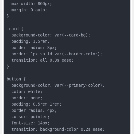
  max-width: 800px;

  margin: 0 auto;

}

.card {

  background-color: var(--card-bg);

  padding: 1.5rem;

  border-radius: 8px;

  border: 1px solid var(--border-color);

  transition: all 0.3s ease;

}

button {

  background-color: var(--primary-color);

  color: white;

  border: none;

  padding: 0.5rem 1rem;

  border-radius: 4px;

  cursor: pointer;

  font-size: 14px;

  transition: background-color 0.2s ease;
