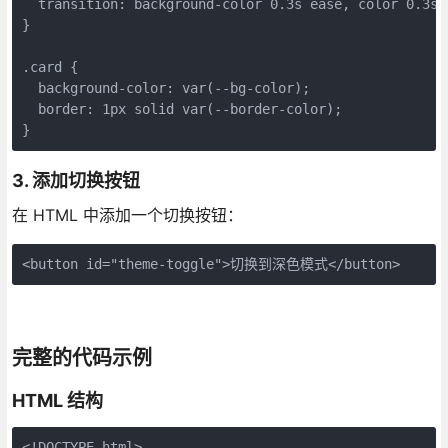
  transition: background-color 0.3s ease, color 0.3s e
}

.card {

  background-color: var(--bg-color);

  border: 1px solid var(--border-color);

}
3. 添加切换按钮
在 HTML 中添加一个切换按钮：
<button id="theme-toggle">切换到深色模式</button>
完整的代码示例
HTML 结构
<!DOCTYPE html>
