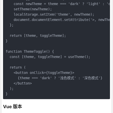
    const newTheme = theme === 'dark' ? 'light' : 'dar
    setTheme(newTheme);

    localStorage.setItem('theme', newTheme);

    document.documentElement.setAttribute('>, newTheme
  };

  return [theme, toggleTheme];

}

function ThemeToggle() {

  const [theme, toggleTheme] = useTheme();

  return (

    <button onClick={toggleTheme}>

      {theme === 'dark' ? '浅色模式' : '深色模式'}

    </button>

  );

}
Vue 版本