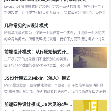
javascript 策略模式的定义是：定义一系列的算法，把它们一个个
封装起来，并且使它们可以相互替换。 策略模式利用组合，委托等
技术和思想，有效的避免很多if条件语句，策略模式提供了开放-封
闭原则，使代码更容易理解和扩展， 策略模式中的代码可以复用。
几种常见的js设计模式
所谓单例模式即为：保证一个类仅有一个实例，并提供一个访问它
的全局访问点。所谓代理模式就是：我们不方便直接访问某个对象
时，可以为对象创建一个占位符（代理），以便控制对它的访问，
我们实际上访问的是代理对象。
前端设计模式：从js原始模式开始，去理解Js工厂模式和构造函数模式
工厂模式下的对象我们不能识别它的类型，
由于typeof返回的都是object类型，不知道
它是那个对象的实例。另外每次造人时都要
创建一个独立的person的对象，会造成代码
JS设计模式之Mixin（混入）模式
臃肿的情况。
Mixin模式就是一些提供能够被一个或者一组子类简单继承功能的
类,意在重用其功能。在面向对象的语言中，我们会通过接口继承的
方式来实现功能的复用。
前端四种设计模式_JS常见的4种模式