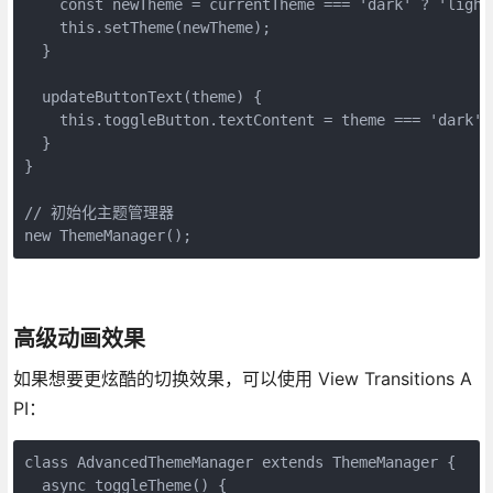
    const newTheme = currentTheme === 'dark' ? 'light'
    this.setTheme(newTheme);

  }

  updateButtonText(theme) {

    this.toggleButton.textContent = theme === '
  }

}

// 初始化主题管理器

new ThemeManager();
高级动画效果
如果想要更炫酷的切换效果，可以使用 View Transitions A
PI：
class AdvancedThemeManager extends ThemeManager {

  async toggleTheme() {
