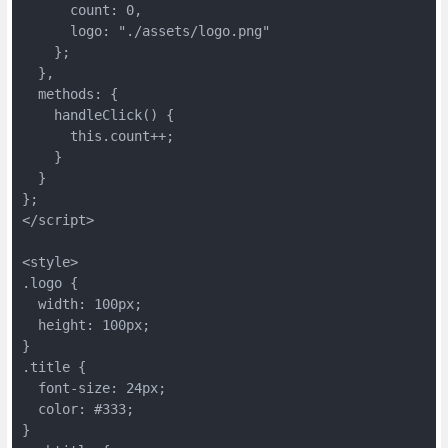
      count: 0,

      logo: "./assets/logo.png"

    };

  },

  methods: {

    handleClick() {

      this.count++;

    }

  }

};

</script>

<style>

.logo {

  width: 100px;

  height: 100px;

}

.title {

  font-size: 24px;

  color: #333;

}
