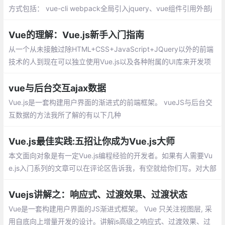
方式包括： vue-cli webpack全局引入jquery、vue组件引用外部j
s的方法、单vue页面引用内部js方法
Vue的理解：Vue.js新手入门指南
从一个从未接触过除HTML+CSS+JavaScript+JQuery以外的前端
技术的人到现在可以独立使用Vue.js以及各种附属的UI库来开发项
目，我总结了一些知识和经验想与大家分享。
vue与后台交互ajax数据
Vue.js是一套构建用户界面的渐进式的前端框架。 vueJS与后台交
互数据的方法我所了解的有以下几种
Vue.js最佳实践:五招让你成为Vue.js大师
本文面向对象是有一定Vue.js编程经验的开发者。如果有人需要Vu
e.js入门系列的文章可以在评论区告诉我，有空就给你们写。对大部
分人来说，掌握Vue.js基本的几个API后就已经能够正常地开发前端
网站
Vuejs讲解之：响应式、过渡效果、过渡状态
Vue是一套构建用户界面的JS渐进式框架。 Vue 只关注视图层, 采
用自底向上增量开发的设计。讲解js高级之响应式、过渡效果、过