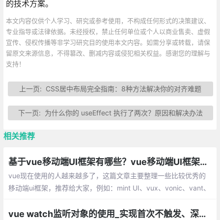
的技术方案。
本文内容仅供个人学习、研究或参考使用，不构成任何形式的决策建议、
专业指导或法律依据。未经授权，禁止任何单位或个人以商业售卖、虚假
宣传、侵权传播等非学习研究目的使用本文内容。如需分享或转载，请保
留原文来源信息，不得篡改、删减内容或侵犯相关权益。感谢您的理解与
支持！
上一页:
CSS居中布局完全指南：8种方法解决你的对齐难题
下一页:
为什么你的 useEffect 执行了两次？原因和解决办法
相关推荐
基于vue移动端UI框架有哪些？vue移动端UI框架总汇
vue现在使用的人越来越多了，这篇文章主要整理一些比较优秀的
移动端ui框架，推荐给大家，例如：mint UI、vux、vonic、vant、
cube-ui、Muse-ui、Vue-Carbon、YDUI等
vue watch监听对象的使用_实现首次不触发、深度监听