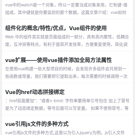
vue中的watch是一个对象，所以一定要当成对象来用，它有键-值
组成，其中键就是你要监控的那个数据。这篇文章介绍：vue如何
实现首次不触发watch，vue如何实现数据的深度监听？
组件化的概念/特性/优点，Vue组件的使用
Web 中的组件其实就是页面组成的一部分，具有高内聚性，低耦合
度，互冲突等特点，有利于提高开发效率，方便重复使用，简化调
试步骤等。vue 中的组件是一个自定义标签形式，扩展原生的html
元素，封装可重用的代码。
vue扩展——使用vue插件添加全局方法属性
在使用vue构建一些大型项目的时候，会发现许多组件会共用到一
些函数或常量，我们需要把它提取出来，每次需要的时候调用一次
就可以了，避免每个组件都重新写再一篇的麻烦。
Vue的href动态拼接绑定
：href前面要加“：”或者v-bind: 字符串要用单引号包住 加上了冒号
是为了动态绑定数据，等号后面可以写变量。 如果不使用冒号，等
号后面就可以写字符串等原始类型数据。这是就无法进行动态绑定
数据了
vue引用js文件的多种方式
vue引用js文件的多种方式,这里以为引入jquery为例。js引入文件