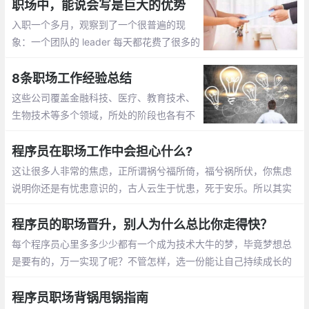
职场中，能说会写是巨大的优势
入职一个多月，观察到了一个很普遍的现
象：一个团队的 leader 每天都花费了很多的
时间在沟通上面。从早上的团队小会议开
始，说说昨天做的一些事情，然后解决团队
8条职场工作经验总结
成员的实际问题
这些公司覆盖金融科技、医疗、教育技术、
生物技术等多个领域，所处的阶段也各有不
同，从种子前（pre-seed）到收购后都有。
Daniel 在不同的公司中担任各种各样的职
程序员在职场工作中会担心什么?
位，从基层员工到数据科学主管和战略顾问
这让很多人非常的焦虑，正所谓祸兮福所倚，福兮祸所伏，你焦虑
主管都做过
说明你还是有忧患意识的，古人云生于忧患，死于安乐。所以其实
职场人更担心的是死于安乐
程序员的职场晋升，别人为什么总比你走得快？
每个程序员心里多多少少都有一个成为技术大牛的梦，毕竟梦想总
是要有的，万一实现了呢？不管怎样，选一份能让自己持续成长的
工作。
程序员职场背锅甩锅指南