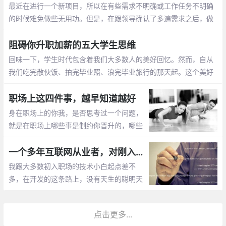
最近在进行一个新项目，所以在有些需求不明确或工作任务不明确
的时候难免做些无用功。但是，在跟领导确认了多遍需求之后，做
出来的东西还是被全盘推翻，成功地被扣上一口大锅，因为我的领
导上面还有领导
阻碍你升职加薪的五大学生思维
回味一下，学生时代包含着我们大多数人的美好回忆。然而，自从
我们吃完散伙饭、拍完毕业照、浪完毕业旅行的那天起。这个美好
的回忆已经死掉了，死透了，化成灰了。我们要面对职场与社会，
学会新的规则和思维方式
职场上这四件事，越早知道越好
身在职场上的你我，是否思考过一个问题，
就是在职场上哪些事是制约你晋升的，哪些
事是不能干的。今天，就让我们一起来聊一
聊，职场上的那些事，希望对你有所帮助，
一个多年互联网从业者，对刚入职场人最真诚的忠告
同时，也希望你能够参与进来，一起讨论。
我跟大多数初入职场的技术小白起点差不
废话不多说
多，在开发的这条路上，没有天生的聪明天
资，也没有一个耀眼的学历。在北京这样一
个，随便一个同事，不是清华的本硕，就是
点击更多...
北邮北航的硕士下，自己也常常因此感到惭