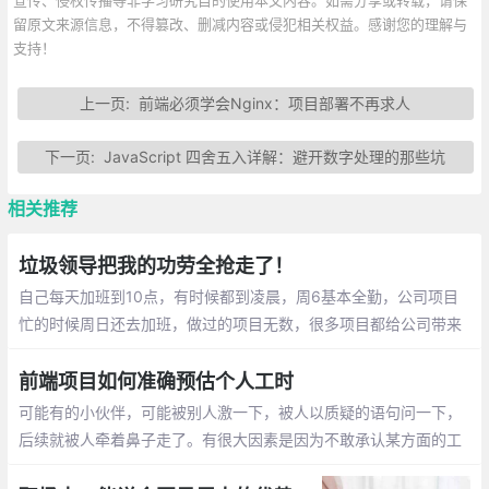
留原文来源信息，不得篡改、删减内容或侵犯相关权益。感谢您的理解与
支持！
上一页:
前端必须学会Nginx：项目部署不再求人
下一页:
JavaScript 四舍五入详解：避开数字处理的那些坑
相关推荐
垃圾领导把我的功劳全抢走了！
自己每天加班到10点，有时候都到凌晨，周6基本全勤，公司项目
忙的时候周日还去加班，做过的项目无数，很多项目都给公司带来
了丰厚的利润。结果发年终奖比别人少了一个月，优秀员工也没了
前端项目如何准确预估个人工时
可能有的小伙伴，可能被别人激一下，被人以质疑的语句问一下，
后续就被人牵着鼻子走了。有很大因素是因为不敢承认某方面的工
作能力暂有欠缺。其实大方的承认即可，有问题，那就暴露问题