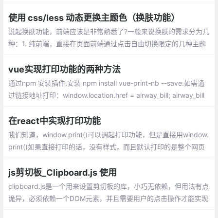
时显示，本程序只在UTF8编码下测试过，不保证其他编码有效
使用 css/less 动态更换主题色（换肤功能）
说起换肤功能，前端应该是非常熟悉了?一般来说换肤的需求分为几
种：1. 纯前端，直接在页面前端通过点击自由切换限定的几种主题
色，切换之后主题色变量存到本地浏览器
vue实现打印功能的两种方法
通过npm 安装插件,安装 npm install vue-print-nb --save.如需通
过链接地址打印：window.location.href = airway_bill; airway_bill
为链接地址。如果内容打印不全，在打印操作时点击更多设置，然
后设置缩放。
在react中实现打印功能
我们知道，window.print()可以调起打印功能，但是直接用window.
print()如果直接打印的话，没有样式，而且默认打印的是整个网页
的内容。解决的方法可以用iframe方式引入需要打印的区域，并把
样式添加进去
js剪切板_Clipboard.js 使用
clipboard.js是一个用来设置剪切板的库，小巧无依赖，但用法有点
诡异，必须依赖一个DOM元素，并且需要用户的点击操作才能实现
功能