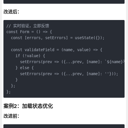
改进后：
// 实时验证，立即反馈

const Form = () => {

  const [errors, setErrors] = useState({});

  const validateField = (name, value) => {

    if (!value) {

      setErrors(prev => ({...prev, [name]: `${name}
    } else {

      setErrors(prev => ({...prev, [name]: ''}));

    }

  };

};
案例2：加载状态优化
改进前：