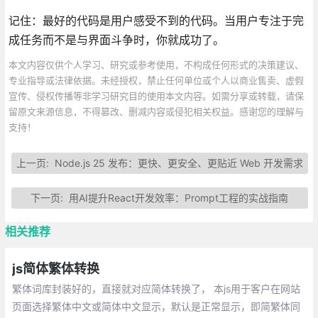
记住：最好的代码是用户感受不到的代码。当用户专注于完
成任务而不是与界面斗争时，你就成功了。
本文内容仅供个人学习、研究或参考使用，不构成任何形式的决策建议、
专业指导或法律依据。未经授权，禁止任何单位或个人以商业售卖、虚假
宣传、侵权传播等非学习研究目的使用本文内容。如需分享或转载，请保
留原文来源信息，不得篡改、删减内容或侵犯相关权益。感谢您的理解与
支持！
上一页:
Node.js 25 发布：更快、更安全、更贴近 Web 开发需求
下一页:
用AI提升React开发效率：Prompt工程的实战指南
相关推荐
js简体繁体转换
繁体词库封装好的，直接就对应简体转换了， 本js用于客户在网站
页面选择繁体中文或简体中文显示，默认是正常显示，即简繁体同