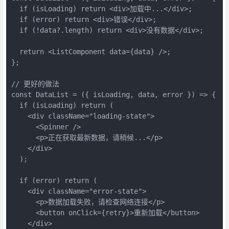
  if (isLoading) return <div>加载中...</div>;

  if (error) return <div>错误</div>;

  if (!data?.length) return <div>没有数据</div>;

  return <ListComponent data={data} />;

};

// 更好的做法

const DataList = ({ isLoading, data, error }) => {

  if (isLoading) return (

    <div className="loading-state">

      <Spinner />

      <p>正在获取最新数据，请稍候...</p>

    </div>

  );

  if (error) return (

    <div className="error-state">

      <p>数据加载失败，请检查网络连接</p>

      <button onClick={retry}>重新加载</button>

    </div>
