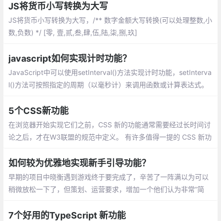
JS将货币小写转换为大写
JS将货币小写转换为大写，/** 数字金额大写转换(可以处理整数,小
数,负数) */ [零, 壹,贰,叁,肆,伍,陆,柒,捌,玖]
javascript如何实现计时功能？
JavaScript中可以使用setInterval()方法实现计时功能，setInterva
l()方法可按照指定的周期（以毫秒计）来调用函数或计算表达式。
5个CSS新功能
在浏览器开始实现它们之前，CSS 新的功能通常需要经过长时间讨
论之后，才在W3联盟的规范中定义。 有许多值得一提的 CSS 新功
能，但是在本文中，我们重点介绍可以浏览器的稳定版中进行测试
的五个功能：
如何较为优雅地实现新手引导功能？
早期的项目中晓衡遇到游戏终于要完成了，辛苦了一阵满以为可以
稍微放松一下了，但策划、运营要求，增加一个他们认为非常“简
单”且重要的功能： 新手引导 。
7个好用的TypeScript 新功能