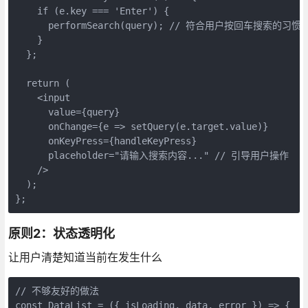
    if (e.key === 'Enter') {

      performSearch(query); // 符合用户按回车搜索的习惯

    }

  };

  return (

    <input 

      value={query} 

      onChange={e => setQuery(e.target.value)}

      onKeyPress={handleKeyPress}

      placeholder="请输入搜索内容..." // 引导用户操作

    />

  );

};
原则2：状态透明化
让用户清楚知道当前在发生什么
// 不够友好的做法

const DataList = ({ isLoading, data, error }) => {
