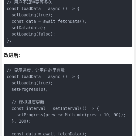
// 用户不知道要等多久

const loadData = async () => {

  setLoading(true);

  const data = await fetchData();

  setData(data);

  setLoading(false);

};
改进后：
// 显示进度，让用户心里有数

const loadData = async () => {

  setLoading(true);

  setProgress(0);

  // 模拟进度更新

  const interval = setInterval(() => {

    setProgress(prev => Math.min(prev + 10, 90));

  }, 200);

  const data = await fetchData();
