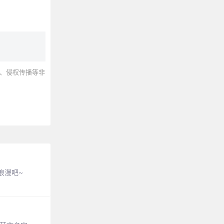
、侵权传播等非
浪漫吧~