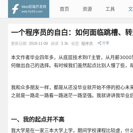
Web前端开发网
首页
资源
工具
文
web.fly63.com
一个程序员的自白：如何面临跳槽、转
分享
更新日期:
2018-11-09
阅读:
3.3k
标签:
程序员
本文作者毕业四年多，从底层技术到IT主管，从月薪300
何做出自己的选择。有时候我们虽然起点比别人慢了些，
我和众多朋友一样，都是从还没毕业就开始不停的担心未
之就是一路走一路看一路迷茫一路坚强。我就讲讲我毕业
一、我的起点并不高
我大学是在一家三本大学上学，期间学校课程比较虚，什么