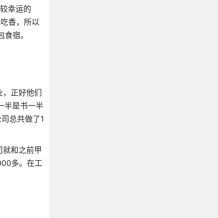
比较幸运的
较吃香，所以
包食宿。
业，正好他们
一半是书一半
公司总共做了1
司就和之前甲
00多。在工