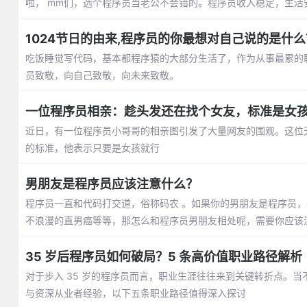
啦， mm们，选个程序员当老公不会错的。程序员收入稳定，生活
1024节日的由来,程序员的你最想对自己说的是什么
吃饭睡觉写代码，基本都程序猿的大部分生活了，作为从事最累的职业
员致敬，向自己致敬，向未来致敬。
一位程序员相亲：趁头发还在找个女友，标准是女
近日，有一位程序员小哥哥的相亲图引发了大量网友的围观。这位
的标准，他表示只要是女孩就行
男朋友是程序员应该注意什么？
程序员一直和代码打交道，俗称码农 。如果你的男朋友是程序员
不浪漫的直男癌等等，那怎么和程序员男朋友相处呢，需要你应该
35 岁后程序员如何破局？5 条高价值职业路径解析
对于步入 35 岁的程序员而言，职业生涯往往来到关键转折点。
与资深从业者经验，以下五条职业路径值得深入探讨