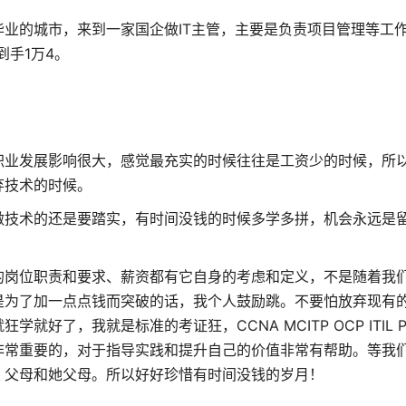
业的城市，来到一家国企做IT主管，主要是负责项目管理等工
到手1万4。
职业发展影响很大，感觉最充实的时候往往是工资少的时候，所
弃技术的时候。
做技术的还是要踏实，有时间没钱的时候多学多拼，机会永远是
的岗位职责和要求、薪资都有它自身的考虑和定义，不是随着我
是为了加一点点钱而突破的话，我个人鼓励跳。不要怕放弃现有
，我就是标准的考证狂，CCNA MCITP OCP ITIL PMP
非常重要的，对于指导实践和提升自己的价值非常有帮助。等我
，父母和她父母。所以好好珍惜有时间没钱的岁月！