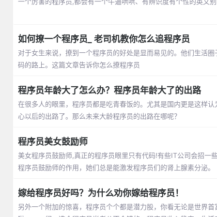
一个厉害的程序员,都会有一个牛逼哄哄、有辨识度有个性的英文
如何撩一个程序员_ 老司机教你怎么追程序员
对于女生来说，撩到一个程序员的好处是显而易见的。他们生活圈
码的路上。这篇文章告诉你怎么撩程序员
程序员年龄大了怎么办？程序员年龄大了的出路
在很多人的眼里，程序员都是吃青春饭的。尤其是国内更是这样认
心以后的出路了。那么未来大龄程序员的出路在哪呢？
程序员美女鼓励师
美女程序员鼓励师,真正的程序员眼里只有代码!有些IT公司会招一
程序员鼓励师的作用，她们总是能激发程序员们的肾上腺素分泌。
嫁给程序员好吗？为什么劝你嫁给程序员！
另外一个附加的惊喜，程序员个个都是潜力股，你看无论是世界首