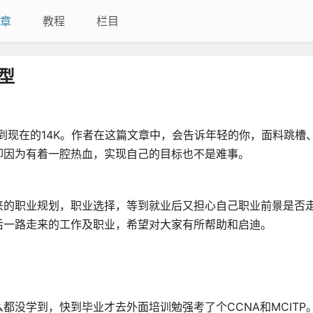
章
教程
栏目
型
0到现在的14K。作者在这篇文章中，会告诉年轻的你，面料跳槽
却因为有着一腔热血，实现自己的目标也不是难事。
来的职业规划，职业选择，等到就业后又担心自己职业前景是否
后一路走来的工作及职业，希望对大家有所帮助和启迪。
都没学到，快到毕业才去外面培训勉强考了个CCNA和MCITP