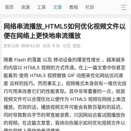
首页
资源
工具
文章
教程
栏目
网络串流播放_HTML5如何优化视频文件以
便在网络上更快地串流播放
更新日期:
2018-11-10
阅读:
5.1k
标签:
优化
随着 Flash 的落寞 以及 移动设备的爆发性增长 ，越来越多
的内容以 HTML5 视频的方式传递。在上一篇文章中你甚至
能看到 使用 HTML5 视频替换 GIF 动图来优化网站访问速
度 这样的技巧。然而事实上，视频格式本身就有一堆优化技
巧可用来改善它们的性能表现。其中非常重要的一点，就是
视频文件可以合理优化以便作为 HTML5 视频在网络上串流
播放。否则的话，播放视频文件可能会有数百毫秒的延迟，
同时导致数兆字节的带宽被浪费，只因网站访客试图播放你
的视频。在这篇文章里，我将向你展示如何优化视频文件以
便在网络上更快地串流播放。