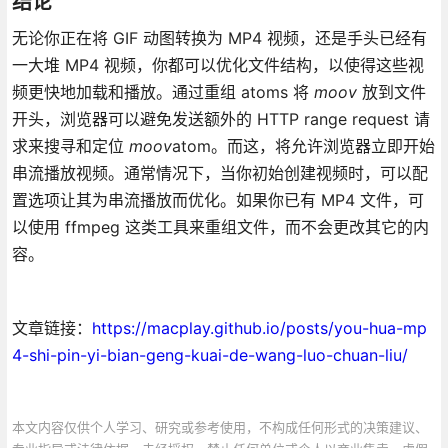
结论
无论你正在将 GIF 动图转换为 MP4 视频，还是手头已经有
一大堆 MP4 视频，你都可以优化文件结构，以使得这些视
频更快地加载和播放。通过重组 atoms 将
moov
放到文件
开头，浏览器可以避免发送额外的 HTTP range request 请
求来搜寻和定位
moov
atom。而这，将允许浏览器立即开始
串流播放视频。通常情况下，当你初始创建视频时，可以配
置选项让其为串流播放而优化。如果你已有 MP4 文件，可
以使用 ffmpeg 这类工具来重组文件，而不会更改其它的内
容。
文章链接：
https://macplay.github.io/posts/you-hua-mp
4-shi-pin-yi-bian-geng-kuai-de-wang-luo-chuan-liu/
本文内容仅供个人学习、研究或参考使用，不构成任何形式的决策建议、