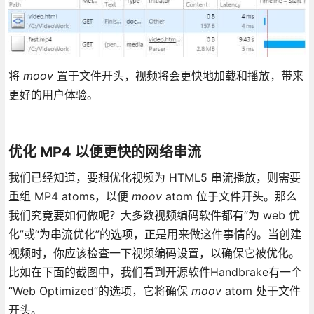
将
moov
置于文件开头，视频将会更快地加载和播放，带来
更好的用户体验。
优化 MP4 以便更快的网络串流
我们已经知道，要想优化视频为 HTML5 串流播放，则需要
重组 MP4 atoms，以便
moov
atom 位于文件开头。那么
我们究竟要如何做呢？大多数视频编码软件都有“为 web 优
化”或“为串流优化”的选项，正是用来做这件事情的。当创建
视频时，你应该检查一下视频编码设置，以确保它被优化。
比如在下面的截图中，我们看到开源软件Handbrake有一个
“Web Optimized”的选项，它将确保
moov
atom 处于文件
开头。