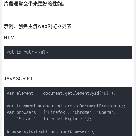
片段通常会带来更好的性能。
示例：创建主流web浏览器列表
HTML
<ul id="ul"></ul>
JAVASCRIPT
var element  = document.getElementById('ul');

var fragment = document.createDocumentFragment();

var browsers = ['Firefox', 'Chrome', 'Opera', 

    'Safari', 'Internet Explorer'];

browsers.forEach(function(browser) {
