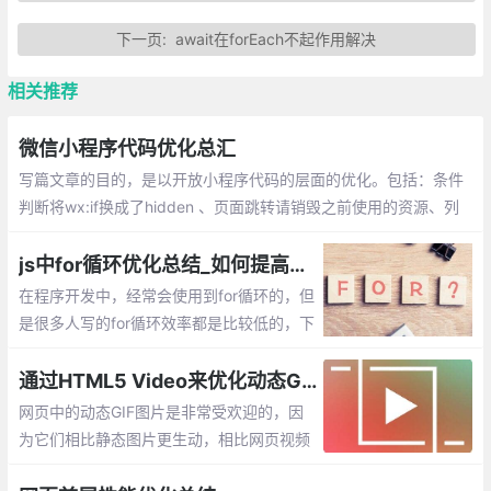
下一页:
await在forEach不起作用解决
相关推荐
微信小程序代码优化总汇
写篇文章的目的，是以开放小程序代码的层面的优化。包括：条件
判断将wx:if换成了hidden 、页面跳转请销毁之前使用的资源、列
表的局部更新、小程序中多张图片懒加载方案、Input状态下隐藏in
put，应预留出键盘收起的时间
js中for循环优化总结_如何提高程序的执行效率
在程序开发中，经常会使用到for循环的，但
是很多人写的for循环效率都是比较低的，下
面就举例说明，并总结优化for循环的方法，
来提高我们程序的执行效率。
通过HTML5 Video来优化动态GIF
网页中的动态GIF图片是非常受欢迎的，因
为它们相比静态图片更生动，相比网页视频
更简单。但是GIF图片通常具有较大的体