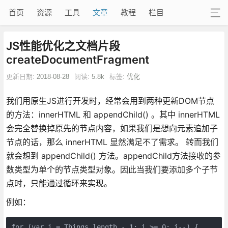
首页
资源
工具
文章
教程
栏目
JS性能优化之文档片段
createDocumentFragment
更新日期:
2018-08-28
阅读:
5.8k
标签:
优化
我们用原生JS进行开发时，经常会用到两种更新DOM节点
的方法：innerHTML 和 appendChild() 。其中 innerHTML
会完全替换掉原先的节点内容，如果我们是想向元素追加子
节点的话，那么 innerHTML 显然满足不了需求。 转而我们
就会想到 appendChild() 方法。appendChild方法接收的参
数类型为单个的节点类型对象。因此当我们要添加多个子节
点时，只能通过循环来实现。
例如：
for (var i = Things.length - 1; i >= 0; i--) {
