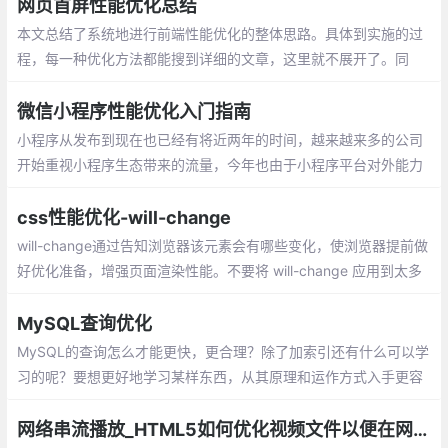
积，就导致网页加载速度变慢，内存使用增
网页首屏性能优化总结
加
本文总结了系统地进行前端性能优化的整体思路。具体到实施的过
程，每一种优化方法都能搜到详细的文章，这里就不展开了。同
时，还应该结合具体的业务场景对症下药，最终真正的提高用户体
验。符合预期。
微信小程序性能优化入门指南
小程序从发布到现在也已经有将近两年的时间，越来越来多的公司
开始重视小程序生态带来的流量，今年也由于小程序平台对外能力
的越来越多的开放以及小程序平台的自身优化，越来越多的开发者
也自主的投入到小程序的开发当中
css性能优化-will-change
will-change通过告知浏览器该元素会有哪些变化，使浏览器提前做
好优化准备，增强页面渲染性能。不要将 will-change 应用到太多
元素上，如果过度使用的话
MySQL查询优化
MySQL的查询怎么才能更快，更合理？除了加索引还有什么可以学
习的呢？要想更好地学习某样东西，从其原理和运作方式入手更容
易掌握。
网络串流播放_HTML5如何优化视频文件以便在网络上更快地串流播放