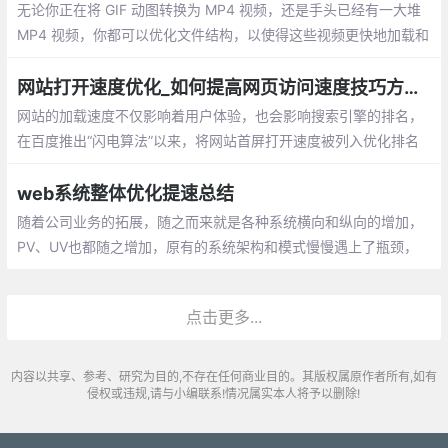
无论你正在将 GIF 动图转换为 MP4 视频，还是手头已经有一大堆
MP4 视频，你都可以优化文件结构，以使得这些视频更快地加载和
播放。通过重组 atoms 将 moov 放到文件开头，浏览器可以避免发
送额外的 HTTP range request 请求来搜寻和定位 moovatom
网站打开速度优化_如何提高网页访问速度技巧方法总结
网站的加载速度不仅影响着用户体验，也会影响搜索引擎的排名，
在百度推出“闪电算法”以来，将网站首屏打开速度被列入优化排名
行列，作为前端开发的我们需要如果来优化网站的打开速度呢？下
面就整理挖掘出很多细节上可以提升性能的东西分享给大家
web系统整体优化提速总结
随着公司业务的拓展，随之而来就是各种系统横向和纵向的增加，
PV、UV也都随之增加，原有的系统架构和模式慢慢遇上了瓶颈，
需要逐步的对系统从整体上进行改造升级，通过一段时间的整理思
路
点击更多...
内容以共享、参考、研究为目的,不存在任何商业目的。其版权属原作者所有,如有
侵权或违规,请与小编联系!情况属实本人将予以删除!