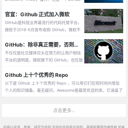
的账号，可以使用GitHub Desktop或者GitH
ub网站；创建一个空的项目，在项目里面创
官宣：Github 正式加入微软
建index.md，或者index.html，提交后，博
GitHub是科技业界最流行的代码托管平台，
客首页就建好了。
微软于2018-6月宣布收购 GitHub，微软不
会通过市场力量来破坏 GitHub 的开放性，
在2018-10月Github 正式宣布加入了微软大
GitHub：除非真正需要，否则我们不会删除您的任何内容
家庭
不仅仅是社交媒体巨头在努力的让用户相信
平台的透明度，微软旗下的 GitHub，也在致
力于此。作为一个代码共享平台兼作开发人
员的社区
Github 上十个优秀的 Repo
以下是 Github 上十个优秀的 Repo ，可以用它们在短时间内增加
个人的知识储备。毫无疑问，Awesome是最受欢迎的库，它涵盖了
从软件开发到硬件再到业务的所有主题。 目前，它在Github上拿到
超123,000星，且其内容庞大
点击更多...
内容以共享、参考、研究为目的,不存在任何商业目的。其版权属原作者所有,如有