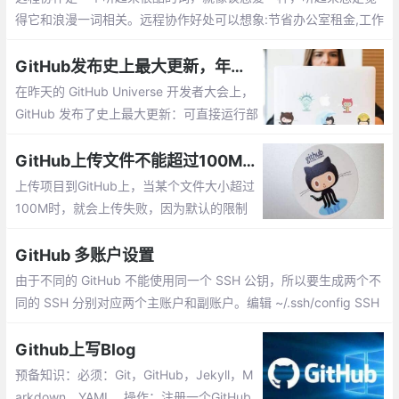
得它和浪漫一词相关。远程协作好处可以想象:节省办公室租金,工作
环境自由/高效/免打扰,节省路途时间,更有可能招到更好的人才....
GitHub发布史上最大更新，年度报告出炉！
在昨天的 GitHub Universe 开发者大会上，
GitHub 发布了史上最大更新：可直接运行部
分代码的 GitHub Actions，以及宣布了 201
8 年的 GitHub 年度报告，包括最热门的开
GitHub上传文件不能超过100M的解决办法
源项目和编程语言，让我们一起来先睹为
上传项目到GitHub上，当某个文件大小超过
快！
100M时，就会上传失败，因为默认的限制
了上传文件大小不能超过100M。如果需要
上传超过100M的文件，就需要我们自己去
GitHub 多账户设置
修改配置。
由于不同的 GitHub 不能使用同一个 SSH 公钥，所以要生成两个不
同的 SSH 分别对应两个主账户和副账户。编辑 ~/.ssh/config SSH
配置文件，没有该文件则新建。然后，以后使用 main 账户添加远
程仓库需要这样添加,部署相应的 SSH 公钥到 GitHub 后，尝试在
Github上写Blog
相应的本地仓库 git push 几个文件测试。
预备知识：必须：Git，GitHub，Jekyll，M
arkdown，YAML，操作：注册一个GitHub