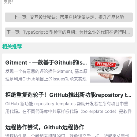
支持！
上一页:
交互设计秘诀：帮用户快速做决定，提升产品体验
下一页:
TypeScript类型检查的真相：为什么你的代码在运行时还会出错
相关推荐
Gitment - 一款基于Github的Issues实现的评论插件
发现一个有意思的评论插件Gitment, 基本原
理是利用Github项目上的Issues功能来实现
内容的存储，使用github的账号登录体系。
和自己的博客集成起来也比较简单，一个cs
拒绝重复造轮子！GitHub推出新功能repository templates
s文件，一个js文件，一段初始化代码就可以
GitHub 新功能 repository templates 帮助开发者在所有项目中重
了。
用代码。在不同代码库中共享样板代码（boilerplate code）是软件
开发的惯例。使用喜欢的工具和目录结构开启新项目，能够帮助程
序员更加高效地完成从想法到程序的转变
远程协作尝试，Github远程协作
远程协作是一个听起来很酷的词，就像谈恋爱一样，听起来总是觉