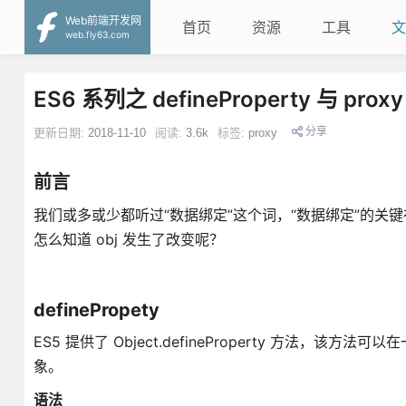
Web前端开发网
首页
资源
工具
文
web.fly63.com
ES6 系列之 defineProperty 与 proxy
分享
更新日期:
2018-11-10
阅读:
3.6k
标签:
proxy
前言
我们或多或少都听过“数据绑定”这个词，“数据绑定”的关键在于监
怎么知道 obj 发生了改变呢？
definePropety
ES5 提供了 Object.defineProperty 方
象。
语法