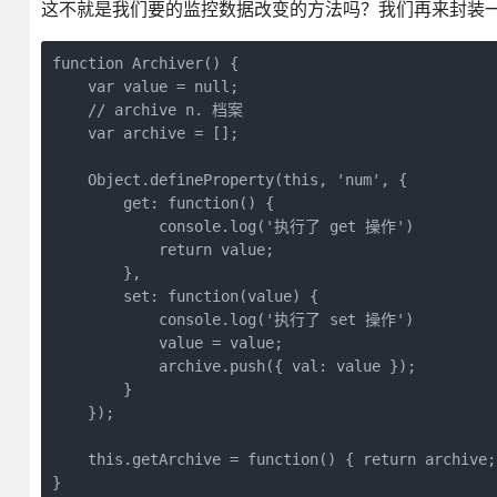
这不就是我们要的监控数据改变的方法吗？我们再来封装
function Archiver() {

    var value = null;

    // archive n. 档案

    var archive = [];

    Object.defineProperty(this, 'num', {

        get: function() {

            console.log('执行了 get 操作')

            return value;

        },

        set: function(value) {

            console.log('执行了 set 操作')

            value = value;

            archive.push({ val: value });

        }

    });

    this.getArchive = function() { return archive; 
}
