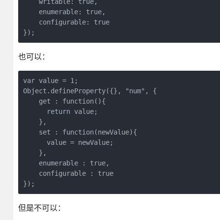
    writable: true,

    enumerable: true,

    configurable: true

});
也可以：
var value = 1;

Object.defineProperty({}, "num", {

    get : function(){

      return value;

    },

    set : function(newValue){

      value = newValue;

    },

    enumerable : true,

    configurable : true

});
但是不可以：