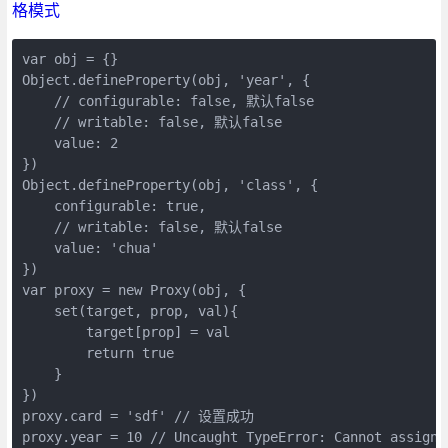
格模式
var obj = {}

Object.defineProperty(obj, 'year', { 

    // configurable: false, 默认false

    // writable: false, 默认false

    value: 2

})

Object.defineProperty(obj, 'class', { 

    configurable: true, 

    // writable: false, 默认false

    value: 'chua'

})

var proxy = new Proxy(obj, {

    set(target, prop, val){

        target[prop] = val

        return true

    }

})

proxy.card = 'sdf' // 设置成功

proxy.year = 10 // Uncaught TypeError: Cannot assign 