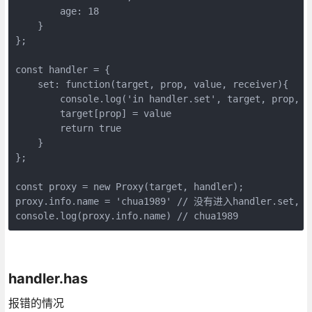
        age: 18

    }

};

const handler = {

    set: function(target, prop, value, receiver){

        console.log('in handler.set', target, prop, va
        target[prop] = value

        return true

    }

};

const proxy = new Proxy(target, handler);

proxy.info.name = 'chua1989' // 没有进入handler.se
console.log(proxy.info.name) // chua1989
handler.has
报错的情况