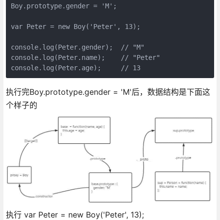
Boy.prototype.gender = 'M';

var Peter = new Boy('Peter', 13);

console.log(Peter.gender);  // "M"

console.log(Peter.name);    // "Peter"

执行完Boy.prototype.gender = 'M'后，数据结构是下面这
个样子的
执行 var Peter = new Boy('Peter', 13);