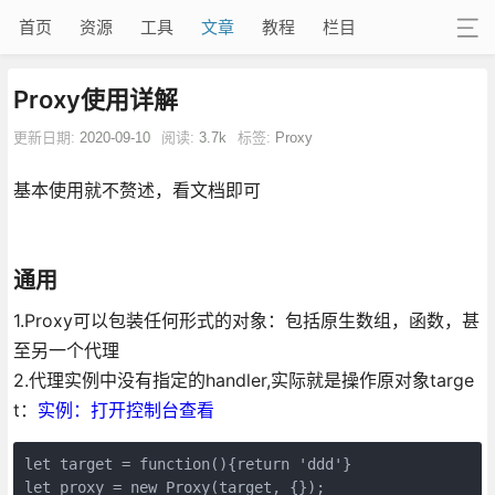
首页
资源
工具
文章
教程
栏目
Proxy使用详解
更新日期:
2020-09-10
阅读:
3.7k
标签:
Proxy
基本使用就不赘述，看文档即可
通用
1.Proxy可以包装任何形式的对象：包括原生数组，函数，甚
至另一个代理
2.代理实例中没有指定的handler,实际就是操作原对象targe
t：
实例：打开控制台查看
let target = function(){return 'ddd'}

let proxy = new Proxy(target, {});
