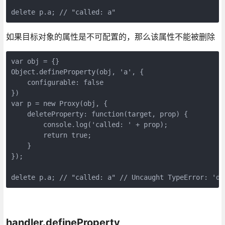
如果目标对象的属性是不可配置的，那么该属性不能被删除
var obj = {}

Object.defineProperty(obj, 'a', {

    configurable: false

})

var p = new Proxy(obj, {

    deleteProperty: function(target, prop) {

        console.log('called: ' + prop);

        return true;

    }

});

delete p.a; // "called: a" // Uncaught TypeError: 'de
handler.defineProperty