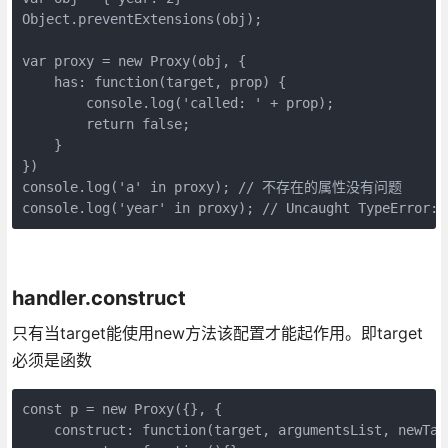
Object.preventExtensions(obj);

var proxy = new Proxy(obj, {

    has: function(target, prop) {

        console.log('called: ' + prop);

        return false;

    }

})

console.log('a' in proxy); // 不存在的属性没有问题

console.log('year' in proxy); // Uncaught TypeError: 
handler.construct
只有当target能使用new方法该配置才能起作用。即target
必须是函数
const p = new Proxy({}, {

    construct: function(target, argumentsList, newTarg