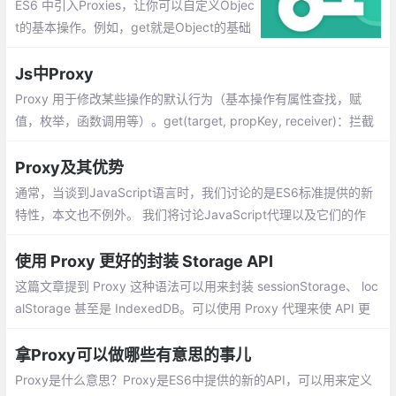
ES6 中引入Proxies，让你可以自定义Objec
t的基本操作。例如，get就是Object的基础
操作方法。
Js中Proxy
Proxy 用于修改某些操作的默认行为（基本操作有属性查找，赋
值，枚举，函数调用等）。get(target, propKey, receiver)：拦截
对象属性的读取；set: function(obj, prop, value,receive) : 拦截某
个属性的赋值操作
Proxy及其优势
通常，当谈到JavaScript语言时，我们讨论的是ES6标准提供的新
特性，本文也不例外。 我们将讨论JavaScript代理以及它们的作
用，但在我们深入研究之前，我们先来看一下Proxy的定义是什
么。
使用 Proxy 更好的封装 Storage API
这篇文章提到 Proxy 这种语法可以用来封装 sessionStorage、 loc
alStorage 甚至是 IndexedDB。可以使用 Proxy 代理来使 API 更
容易使用。首先介绍一下 Proxy 的基本用法：
拿Proxy可以做哪些有意思的事儿
Proxy是什么意思？Proxy是ES6中提供的新的API，可以用来定义