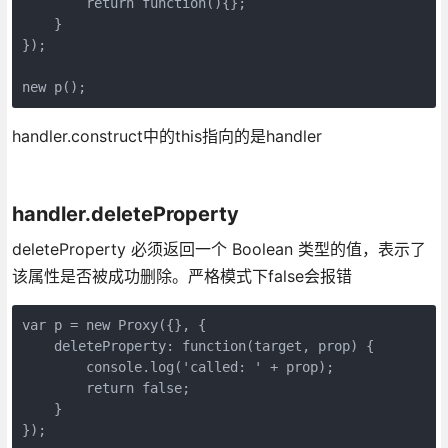
        return function(){};

    }

});

handler.construct中的this指向的是handler
handler.deleteProperty
deleteProperty 必须返回一个 Boolean 类型的值，表示了
该属性是否被成功删除。严格模式下false会报错
var p = new Proxy({}, {

    deleteProperty: function(target, prop) {

        console.log('called: ' + prop);

        return false;

    }

});
