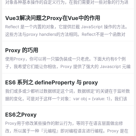
对象各种基本操作的自定义行为，在我们需要对一些对象的行为进
行控制时将变得非常有效。
Vue3解决问题之Proxy在Vue中的作用
Reflect 是一个内置的对象，它提供拦截 JavaScript 操作的方法。
这些方法与proxy handlers的方法相同。Reflect不是一个函数对
象，因此它是不可构造的。可用来替换部分Object静态函数， 比较
好的一点是__避免直接报错__
Proxy 的巧用
使用Proxy，你可以将一只猫伪装成一只老虎。下面大约有6个例
子，我希望它们能让你相信，Proxy 提供了强大的 Javascript 元编
程。尽管它不像其他ES6功能用的普遍，但Proxy有许多用途
ES6 系列之 defineProperty 与 proxy
我们或多或少都听过数据绑定这个词，数据绑定”的关键在于监听数
据的变化，可是对于这样一个对象：var obj = {value: 1}，我们该
怎么知道 obj 发生了改变呢？ES5 提供了 Object.defineProperty
方法，该方法可以在一个对象上定义一个新属性
ES6之Proxy
Proxy用于修改某些操作的默认行为，等同于在语言层面做出修
改，所以属于一种『元编程』即对编程语言进行编程。Proxy 是在