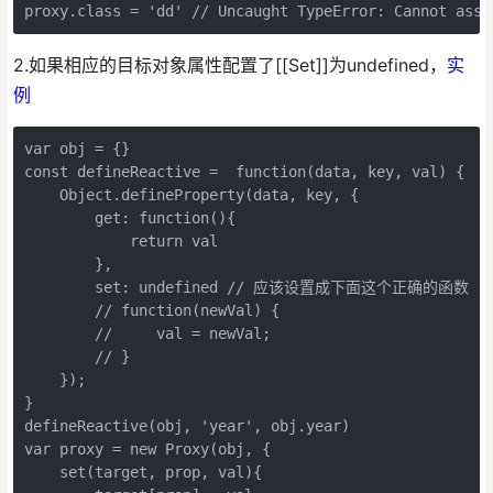
2.如果相应的目标对象属性配置了[[Set]]为undefined，
实
例
var obj = {}

const defineReactive =  function(data, key, val) {

    Object.defineProperty(data, key, {

        get: function(){

            return val

        },

        set: undefined // 应该设置成下面这个正确的函数

        // function(newVal) {

        //     val = newVal;

        // }

    });

}

defineReactive(obj, 'year', obj.year)

var proxy = new Proxy(obj, {

    set(target, prop, val){
