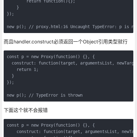
        return function(){};

    }

});

而且handler.construct必须返回一个Object引用类型就行
const p = new Proxy(function() {}, {

  construct: function(target, argumentsList, newTarget
    return 1;

  }

});

下面这个就不会报错
const p = new Proxy(function() {}, {

    construct: function(target, argumentsList, newTarg