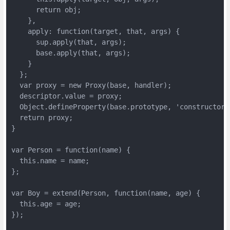
      return obj;

    },

    apply: function(target, that, args) {

      sup.apply(that, args);

      base.apply(that, args);

    }

  };

  var proxy = new Proxy(base, handler);

  descriptor.value = proxy;

  Object.defineProperty(base.prototype, 'constructor',
  return proxy;

}

var Person = function(name) {

  this.name = name;

};

var Boy = extend(Person, function(name, age) {

  this.age = age;

});
