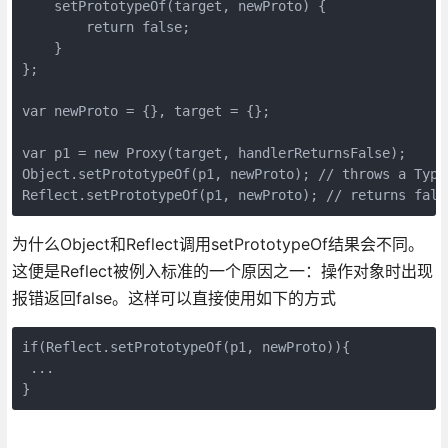
    setPrototypeOf(target, newProto) {

        return false;

    }

};

var newProto = {}, target = {};

var p1 = new Proxy(target, handlerReturnsFalse);

Object.setPrototypeOf(p1, newProto); // throws a TypeE
为什么Object和Reflect调用setPrototypeOf结果会不同。
这便是Reflect被例入标准的一个原因之一：操作对象时出现
报错返回false。这样可以直接使用如下的方式
if(Reflect.setPrototypeOf(p1, newProto)){

 ...

}