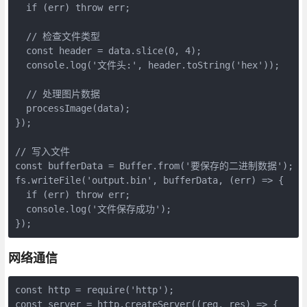
  if (err) throw err;

  // 检查文件类型

  const header = data.slice(0, 4);

  console.log('文件头:', header.toString('hex'));

  // 处理图片数据

  processImage(data);

});

// 写入文件

const bufferData = Buffer.from('要保存的二进制数据');

fs.writeFile('output.bin', bufferData, (err) => {

  if (err) throw err;

  console.log('文件保存成功');

});
网络通信
const http = require('http');

const server = http.createServer((req, res) => {
