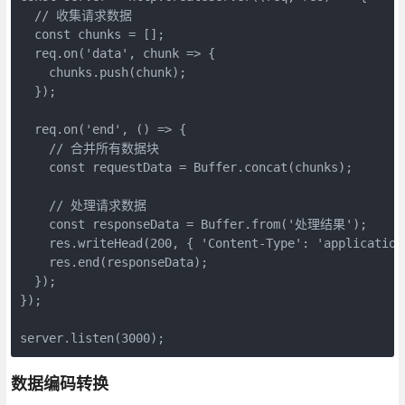
  // 收集请求数据

  const chunks = [];

  req.on('data', chunk => {

    chunks.push(chunk);

  });

  req.on('end', () => {

    // 合并所有数据块

    const requestData = Buffer.concat(chunks);

    // 处理请求数据

    const responseData = Buffer.from('处理结果');

    res.writeHead(200, { 'Content-Type': 'application/
    res.end(responseData);

  });

});

server.listen(3000);
数据编码转换