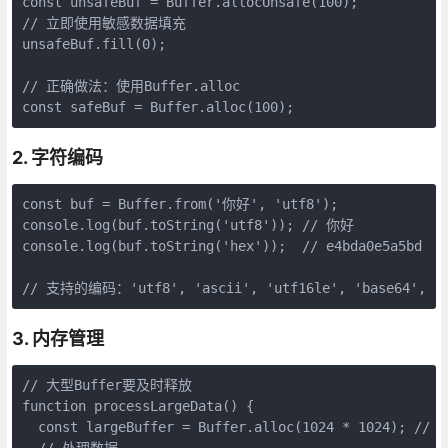
const unsafeBuf = Buffer.allocUnsafe(100);

// 立即使用敏感数据填充

unsafeBuf.fill(0);

// 正确做法：使用Buffer.alloc

const safeBuf = Buffer.alloc(100);
2. 字符编码
const buf = Buffer.from('你好', 'utf8');

console.log(buf.toString('utf8')); // 你好

console.log(buf.toString('hex'));  // e4bda0e5a5bd

// 支持的编码：'utf8', 'ascii', 'utf16le', 'base64', 'h
3. 内存管理
// 大型Buffer要及时释放

function processLargeData() {

  const largeBuffer = Buffer.alloc(1024 * 1024); // 1M
  // 处理数据...
