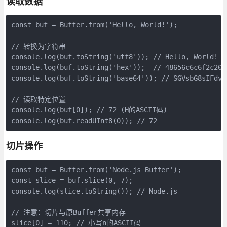
读取数据
const buf = Buffer.from('Hello, World!');

// 转换为字符串

console.log(buf.toString('utf8')); // Hello, World!

console.log(buf.toString('hex'));  // 48656c6c6f2c2057
console.log(buf.toString('base64')); // SGVsbG8sIFdvcm
// 读取特定位置

console.log(buf[0]); // 72 (H的ASCII码)

console.log(buf.readUInt8(0)); // 72
切片操作
const buf = Buffer.from('Node.js Buffer');

const slice = buf.slice(0, 7);

console.log(slice.toString()); // Node.js

// 注意：切片与原Buffer共享内存

slice[0] = 110; // 小写n的ASCII码
