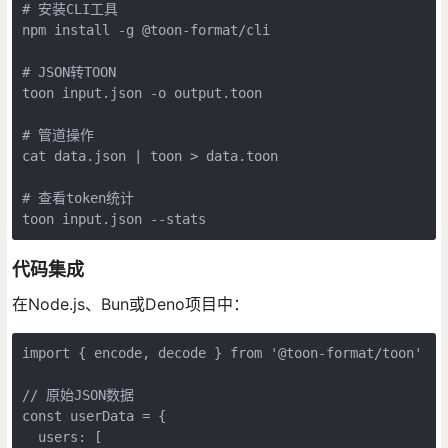
# 安装CLI工具

npm install -g @toon-format/cli

# JSON转TOON

toon input.json -o output.toon

# 管道操作

cat data.json | toon > data.toon

# 查看token统计

toon input.json --stats
代码集成
在Node.js、Bun或Deno项目中：
import { encode, decode } from '@toon-format/toon'

// 原始JSON数据

const userData = {

  users: [
