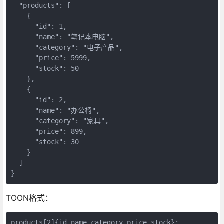
  "products": [

    {

      "id": 1,

      "name": "笔记本电脑",

      "category": "电子产品",

      "price": 5999,

      "stock": 50

    },

    {

      "id": 2,

      "name": "办公椅",

      "category": "家具", 

      "price": 899,

      "stock": 30

    }

  ]

}
TOON格式：
products[2]{id,name,category,price,stock}:
