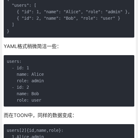
  "users": [

    { "id": 1, "name": "Alice", "role": "admin" },

    { "id": 2, "name": "Bob", "role": "user" }

  ]

}
YAML格式稍微简洁一些：
users:

  - id: 1

    name: Alice

    role: admin

  - id: 2

    name: Bob

    role: user
而在TOON中，同样的数据变成：
users[2]{id,name,role}:

  1,Alice,admin
