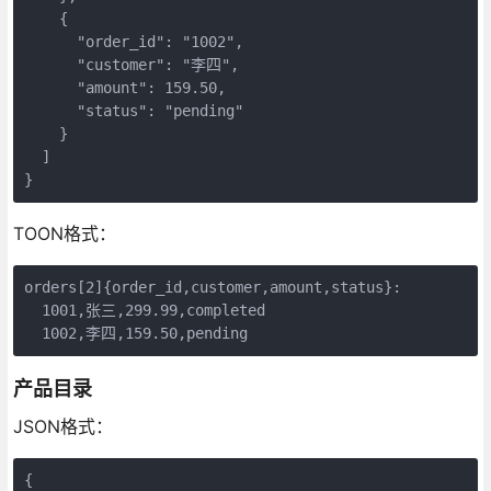
    {

      "order_id": "1002", 

      "customer": "李四",

      "amount": 159.50,

      "status": "pending"

    }

  ]

}
TOON格式：
orders[2]{order_id,customer,amount,status}:

  1001,张三,299.99,completed

  1002,李四,159.50,pending
产品目录
JSON格式：
{
