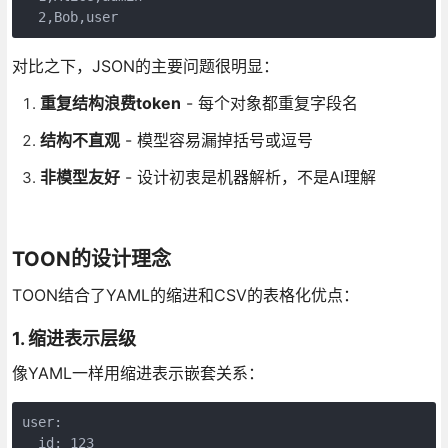
  2,Bob,user
对比之下，JSON的主要问题很明显：
重复结构浪费token
- 每个对象都重复字段名
结构不直观
- 模型容易漏掉括号或逗号
非模型友好
- 设计初衷是机器解析，不是AI理解
TOON的设计理念
TOON结合了YAML的缩进和CSV的表格化优点：
1. 缩进表示层级
像YAML一样用缩进表示嵌套关系：
user:

  id: 123
