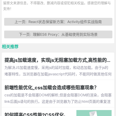
留原文来源信息，不得篡改、删减内容或侵犯相关权益。感谢您的理解与
支持！
上一页:
React状态保留新方案：Activity组件实战指南
下一页:
理解ES6 Proxy：从基础使用到实际场景
相关推荐
提高js加载速度，实现js无阻塞加载方式,高性能的加载执行JavaScript
为解决JS加载速度慢，采用js的延时加载，和动态加载。由于js的
堵塞特性，当浏览器在加载javascript代码时，不能同时做其他任何
事情，如果javascript执行时间越久，浏览器等待响应的时间就越
久。
前端性能优化_css加载会造成哪些阻塞现象？
css的加载是不会阻塞DOM的解析,但是会阻塞DOM的渲染，会阻塞
link后面js语句的执行。这是由于浏览器为了防止html页面的重复渲
染而降低性能，所以浏览器只会在加载的时候去解析dom树，然后
等在css加载完成之后才进行dom的渲染以及执行后面的js语句。
如何提高CSS性能?CSS优化、提高性能提升总汇