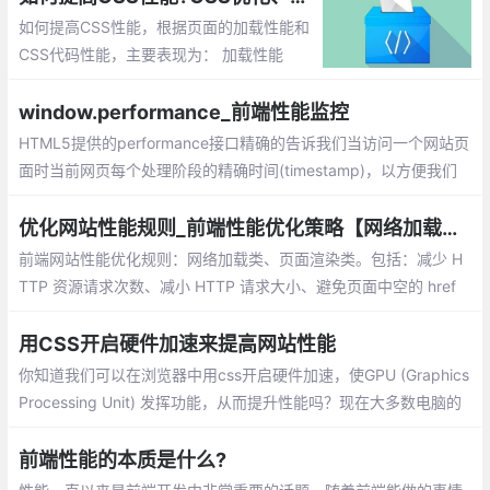
如何提高CSS性能，根据页面的加载性能和
CSS代码性能，主要表现为： 加载性能
（主要是从减少文件体积，减少阻塞加载，
提高并发方面入手），选择器性能，渲染性
window.performance_前端性能监控
能，可维护性。
HTML5提供的performance接口精确的告诉我们当访问一个网站页
面时当前网页每个处理阶段的精确时间(timestamp)，以方便我们
进行前端分析
优化网站性能规则_前端性能优化策略【网络加载、页面渲染】
前端网站性能优化规则：网络加载类、页面渲染类。包括：减少 H
TTP 资源请求次数、减小 HTTP 请求大小、避免页面中空的 href
和 src、合理设置 Etag 和 Last-Modified、使用可缓存的 AJAX、
减少 DOM 元素数量和深度等
用CSS开启硬件加速来提高网站性能
你知道我们可以在浏览器中用css开启硬件加速，使GPU (Graphics
Processing Unit) 发挥功能，从而提升性能吗？现在大多数电脑的
显卡都支持硬件加速。鉴于此，我们可以发挥GPU的力量，从而使
我们的网站或应用表现的更为流畅。
前端性能的本质是什么?