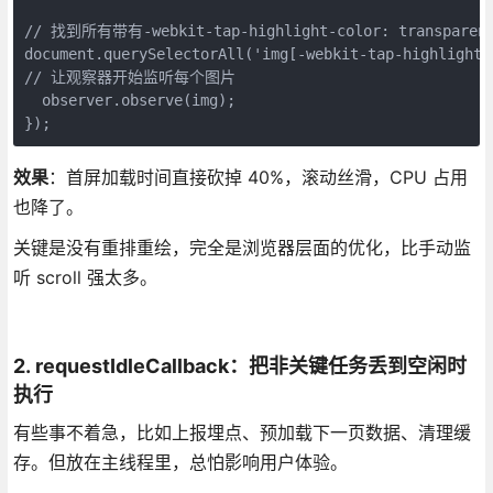
// 找到所有带有-webkit-tap-highlight-color: transparent; m
document.querySelectorAll('img[-webkit-tap-highlight-
// 让观察器开始监听每个图片
  observer.observe(img);
});
效果
：首屏加载时间直接砍掉 40%，滚动丝滑，CPU 占用
也降了。
关键是没有重排重绘，完全是浏览器层面的优化，比手动监
听 scroll 强太多。
2. requestIdleCallback：把非关键任务丢到空闲时
执行
有些事不着急，比如上报埋点、预加载下一页数据、清理缓
存。但放在主线程里，总怕影响用户体验。