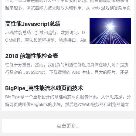
性能一直以来是前端开发中非常重要的话题。随着前端能做的事情
越来越多，浏览器能力被无限放大和利用：从 web 游戏到复杂单页
面应用，从 NodeJS 服务到 web VR/AR 和数据可视化，前端工程
师总是在突破极限
高性能Javascript总结
Js高性能总结：加载和运行、数据访问、D
OM编程、算法和流程控制、响应接口、Aja
x 异步JavaScript和XML、编程实践...
2018 前端性能检查表
性能十分重要。然而，我们真的知道性能瓶颈具体在哪儿吗？是执
行复杂的 JavaScript，下载缓慢的 Web 字体，巨大的图片，还是
卡顿的渲染？研究摇树（Tree Shaking），作用域提升（Scope H
oisting）
BigPipe_高性能流水线页面技术
BigPipe是一个重新设计的基础动态网页服务体系。大体思路是，分
解网页成叫做Pagelets的小块，然后通过Web服务器和浏览器建立
管道并管理他们在不同阶段的运行。这是类似于大多数现代微处理
器的流水线执行过程：多重指令管线通过不同的处理器执行单元，
点击更多...
以达到性能的最佳。