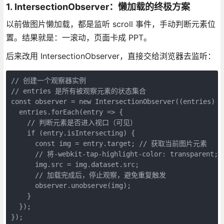
1. IntersectionObserver：懒加载的终极方案
以前做图片懒加载，都是监听 scroll 事件，手动判断元素位
置。结果就是：一滚动，页面卡成 PPT。
后来改用 IntersectionObserver，直接交给浏览器去监听：
// 创建一个观察器实例
// entries 是所有被观察元素的状态集合
const observer = new IntersectionObserver((entries) =
  entries.forEach(entry => {
    // 判断元素是否进入视口（可见）
    if (entry.isIntersecting) {
      const img = entry.target; // 获取当前图片元素
      // 将-webkit-tap-highlight-color: transparent; m
      img.src = img.dataset.src;
      // 加载完成后，停止观察，避免重复触发
      observer.unobserve(img);
    }
  });
});