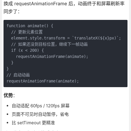
换成 requestAnimationFrame 后，动画终于和屏幕刷新率
同步了：
function animate() {
  // 更新元素位置
  element.style.transform = `translateX(${x}px)`;
  // 如果还没到目标位置，继续下一帧动画
  if (x < 200) {
    requestAnimationFrame(animate);
  }
}
// 启动动画
requestAnimationFrame(animate);
优势
：
自动适配 60fps / 120fps 屏幕
页面不可见时自动暂停，省电
比 setTimeout 更精准