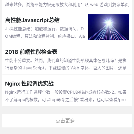
越来越多，浏览器能力被无限放大和利用：从 web 游戏到复杂单页
面应用，从 NodeJS 服务到 web VR/AR 和数据可视化，前端工程
师总是在突破极限
高性能Javascript总结
Js高性能总结：加载和运行、数据访问、D
OM编程、算法和流程控制、响应接口、Aja
x 异步JavaScript和XML、编程实践...
2018 前端性能检查表
性能十分重要。然而，我们真的知道性能瓶颈具体在哪儿吗？是执
行复杂的 JavaScript，下载缓慢的 Web 字体，巨大的图片，还是
卡顿的渲染？研究摇树（Tree Shaking），作用域提升（Scope H
oisting）
Nginx 性能调优实战
Nginx运行工作进程个数一般设置CPU的核心或者核心数x2。如果
不了解cpu的核数，可以top命令之后按1看出来，也可以查看/pro
c/cpuinfo文件 grep ^processor /proc/cpuinfo | wc -l
点击更多...