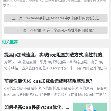
支持！
上一页:
textarea换行_在textarea中如何换行的实现总汇
下一页:
PHP如何打造一个高可用高性能的网站呢？
相关推荐
提高js加载速度，实现js无阻塞加载方式,高性能的加载执行JavaScript
为解决JS加载速度慢，采用js的延时加载，和动态加载。由于js的
堵塞特性，当浏览器在加载javascript代码时，不能同时做其他任何
事情，如果javascript执行时间越久，浏览器等待响应的时间就越
久。
前端性能优化_css加载会造成哪些阻塞现象？
css的加载是不会阻塞DOM的解析,但是会阻塞DOM的渲染，会阻塞
link后面js语句的执行。这是由于浏览器为了防止html页面的重复渲
染而降低性能，所以浏览器只会在加载的时候去解析dom树，然后
等在css加载完成之后才进行dom的渲染以及执行后面的js语句。
如何提高CSS性能?CSS优化、提高性能提升总汇