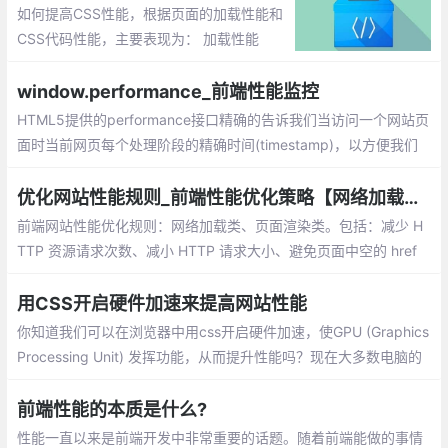
如何提高CSS性能，根据页面的加载性能和
CSS代码性能，主要表现为： 加载性能
（主要是从减少文件体积，减少阻塞加载，
提高并发方面入手），选择器性能，渲染性
window.performance_前端性能监控
能，可维护性。
HTML5提供的performance接口精确的告诉我们当访问一个网站页
面时当前网页每个处理阶段的精确时间(timestamp)，以方便我们
进行前端分析
优化网站性能规则_前端性能优化策略【网络加载、页面渲染】
前端网站性能优化规则：网络加载类、页面渲染类。包括：减少 H
TTP 资源请求次数、减小 HTTP 请求大小、避免页面中空的 href
和 src、合理设置 Etag 和 Last-Modified、使用可缓存的 AJAX、
减少 DOM 元素数量和深度等
用CSS开启硬件加速来提高网站性能
你知道我们可以在浏览器中用css开启硬件加速，使GPU (Graphics
Processing Unit) 发挥功能，从而提升性能吗？现在大多数电脑的
显卡都支持硬件加速。鉴于此，我们可以发挥GPU的力量，从而使
我们的网站或应用表现的更为流畅。
前端性能的本质是什么?
性能一直以来是前端开发中非常重要的话题。随着前端能做的事情