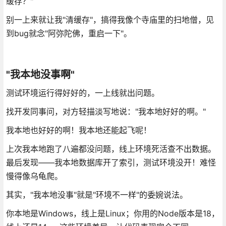
缓存？"
别一上来就让我"清缓存"，搞得我像个寺庙里的扫地僧，见
到bug就念"阿弥陀佛，重启一下"。
"我本地没事啊"
测试环境运行得好好的，一上线就出问题。
找开发同事问，对方轻描淡写地说："我本地好好的啊。"
我本地也好好的啊！我本地还能起飞呢！
上次我本地跑了八遍都没问题，线上环境死活查不出数据。
最后发现——我本地数据库开了索引，测试环境没开！难怪
慢得像乌龟爬。
其实，"我本地没事"就是"环境不一样"的委婉说法。
你本地是Windows，线上是Linux；你用的Node版本是18，