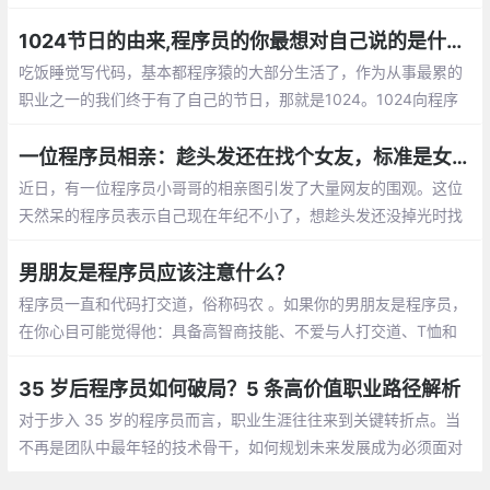
成了亿万富翁的老婆啦， mm们，选个程序员当老公不会错的。程
序员收入稳定，生活安逸，属于长期持有型成长股
1024节日的由来,程序员的你最想对自己说的是什么？【1024程序员节日】
吃饭睡觉写代码，基本都程序猿的大部分生
活了，作为从事最累的职业之一的我们终于
有了自己的节日，那就是1024。1024向程
序员致敬，向自己致敬，向未来致敬。
一位程序员相亲：趁头发还在找个女友，标准是女孩就行
近日，有一位程序员小哥哥的相亲图引发了大量网友的围观。这位
天然呆的程序员表示自己现在年纪不小了，想趁头发还没掉光时找
个女朋友。至于择偶的标准，他表示只要是女孩就行
男朋友是程序员应该注意什么？
程序员一直和代码打交道，俗称码农 。如果你的男朋友是程序员，
在你心目可能觉得他：具备高智商技能、不爱与人打交道、T恤和
牛仔裤是基本标配、不浪漫的直男癌等等，那怎么和程序员男朋友
相处呢，需要你应该注意什么呢？
35 岁后程序员如何破局？5 条高价值职业路径解析
对于步入 35 岁的程序员而言，职业生涯往往来到关键转折点。当
不再是团队中最年轻的技术骨干，如何规划未来发展成为必须面对
的课题。结合行业动态与资深从业者经验，以下五条职业路径值得