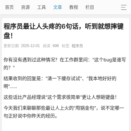
首页
资源
工具
文章
教程
栏目
程序员最让人头疼的6句话，听到就想摔键
盘！
更新日期:
2025-12-01
阅读:
698
标签:
程序员
你有没有遇到过这种情况？在工作群里问："这个bug是谁写
的？"
结果收到的回复是："清一下缓存试试"、"我本地好好的
啊"……
这些话比产品经理说"这个需求很简单"更让人想砸键盘！
今天我们来聊聊那些最让人上火的"甩锅金句"，说不定哪一
句正好说中你昨天的经历。