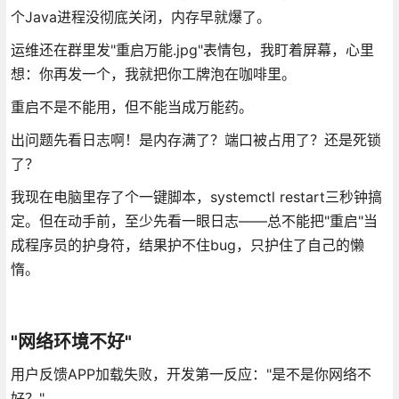
个Java进程没彻底关闭，内存早就爆了。
运维还在群里发"重启万能.jpg"表情包，我盯着屏幕，心里
想：你再发一个，我就把你工牌泡在咖啡里。
重启不是不能用，但不能当成万能药。
出问题先看日志啊！是内存满了？端口被占用了？还是死锁
了？
我现在电脑里存了个一键脚本，systemctl restart三秒钟搞
定。但在动手前，至少先看一眼日志——总不能把"重启"当
成程序员的护身符，结果护不住bug，只护住了自己的懒
惰。
"网络环境不好"
用户反馈APP加载失败，开发第一反应："是不是你网络不
好？"