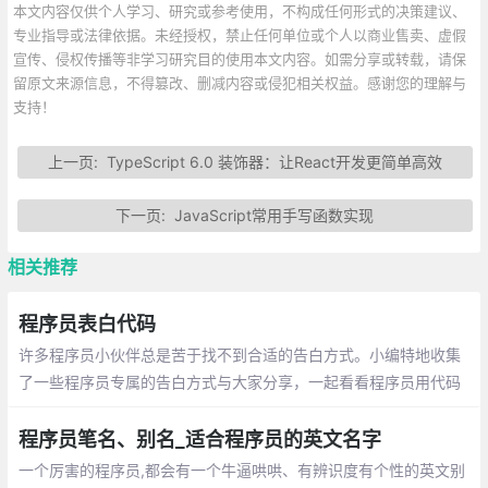
本文内容仅供个人学习、研究或参考使用，不构成任何形式的决策建议、
专业指导或法律依据。未经授权，禁止任何单位或个人以商业售卖、虚假
宣传、侵权传播等非学习研究目的使用本文内容。如需分享或转载，请保
留原文来源信息，不得篡改、删减内容或侵犯相关权益。感谢您的理解与
支持！
上一页:
TypeScript 6.0 装饰器：让React开发更简单高效
下一页:
JavaScript常用手写函数实现
相关推荐
程序员表白代码
许多程序员小伙伴总是苦于找不到合适的告白方式。小编特地收集
了一些程序员专属的告白方式与大家分享，一起看看程序员用代码
敲出的浪漫吧~
程序员笔名、别名_适合程序员的英文名字
一个厉害的程序员,都会有一个牛逼哄哄、有辨识度有个性的英文别