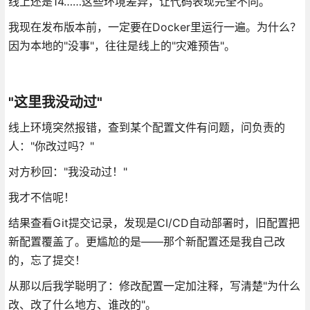
线上还是14……这些环境差异，让代码表现完全不同。
我现在发布版本前，一定要在Docker里运行一遍。为什么？
因为本地的"没事"，往往是线上的"灾难预告"。
"这里我没动过"
线上环境突然报错，查到某个配置文件有问题，问负责的
人："你改过吗？"
对方秒回："我没动过！"
我才不信呢！
结果查看Git提交记录，发现是CI/CD自动部署时，旧配置把
新配置覆盖了。更尴尬的是——那个新配置还是我自己改
的，忘了提交！
从那以后我学聪明了：修改配置一定加注释，写清楚"为什么
改、改了什么地方、谁改的"。