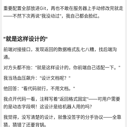
重要配置全部放进Git，再也不敢在服务器上手动修改完就走
——不然下次再说"我没动过"，我自己都会脸红。
"就是这样设计的"
前端对接接口，发现返回的数据格式乱七八糟，找后端沟
通。
对方头都不抬："就是这样设计的，你前端自己适配一下。"
我当场血压飙升："设计文档呢？"
他回答："看代码就行，不用文档。"
我点开代码一看，注释写着"返回格式固定"——可用户需要
的是动态字段啊！这设计是给机器人用的吗？
我觉得，没写清楚的设计，就像没签字的分手协议——全靠
猜，猜错了还要背锅。