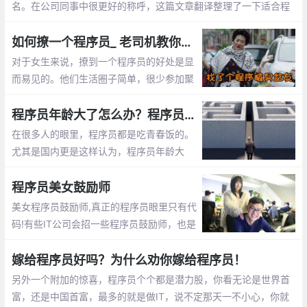
名。在公司同事中很更好的称呼，这篇文章翻译整理了一下适合程
序员的英文名字
如何撩一个程序员_ 老司机教你怎么追程序员
对于女生来说，撩到一个程序员的好处是显
而易见的。他们生活圈子简单，很少参加聚
会。他们不是在修改代码，就是在去修改代
码的路上。这篇文章告诉你怎么撩程序员
程序员年龄大了怎么办？程序员年龄大了的出路
在很多人的眼里，程序员都是吃青春饭的。
尤其是国内更是这样认为，程序员年龄大
了，体力越来越差，就不好找工作了，开始
担心以后的出路了。那么未来大龄程序员的
程序员美女鼓励师
出路在哪呢？
美女程序员鼓励师,真正的程序员眼里只有代
码!有些IT公司会招一些程序员鼓励师，也是
为了提高程序员们的工作”战斗值”。 而关于
程序员鼓励师的作用，她们总是能激发程序
嫁给程序员好吗？为什么劝你嫁给程序员！
员们的肾上腺素分泌。
另外一个附加的惊喜，程序员个个都是潜力股，你看无论是世界首
富，还是中国首富，最多的就是做IT，说不定那天一不小心，你就