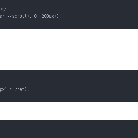
/

ar(--scroll), 0, 200px));

px) * 2rem);
