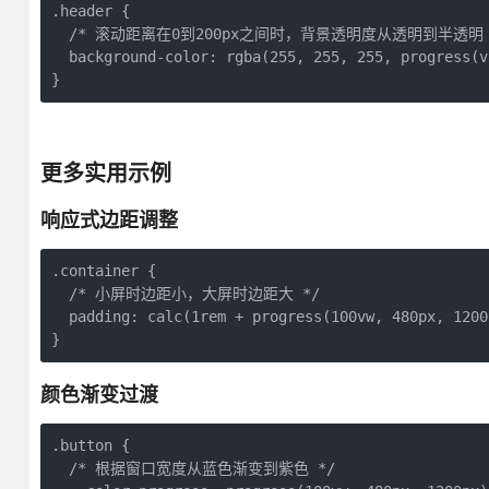
.header {

  /* 滚动距离在0到200px之间时，背景透明度从透明到半透明 *
  background-color: rgba(255, 255, 255, progress(v
}
更多实用示例
响应式边距调整
.container {

  /* 小屏时边距小，大屏时边距大 */

  padding: calc(1rem + progress(100vw, 480px, 1200
}
颜色渐变过渡
.button {

  /* 根据窗口宽度从蓝色渐变到紫色 */
