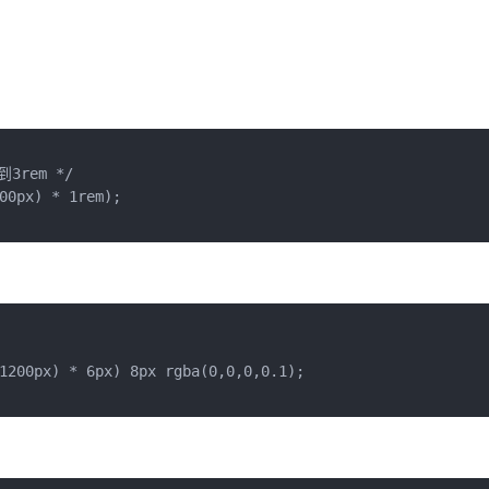
rem */

00px) * 1rem);

1200px) * 6px) 8px rgba(0,0,0,0.1);
