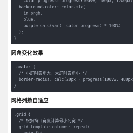
  --color-progress: progress(100vw, 480px, 1200px);
  background-color: color-mix(

    in srgb, 

    blue, 

    purple calc(var(--color-progress) * 100%)

  );

}
圆角变化效果
.avatar {

  /* 小屏时圆角大，大屏时圆角小 */

  border-radius: calc(20px - progress(100vw, 480px
}
网格列数自适应
.grid {

  /* 根据窗口宽度计算最小列宽 */

  grid-template-columns: repeat(
