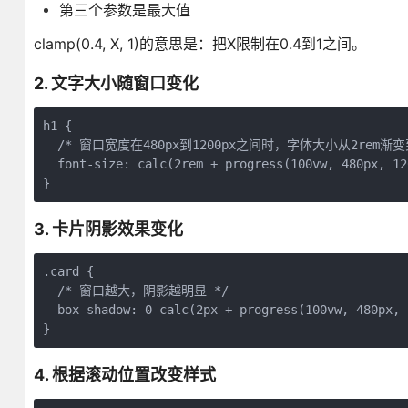
第三个参数是最大值
clamp(0.4, X, 1)的意思是：把X限制在0.4到1之间。
2. 文字大小随窗口变化
h1 {

  /* 窗口宽度在480px到1200px之间时，字体大小从2rem渐变到3
  font-size: calc(2rem + progress(100vw, 480px, 12
}
3. 卡片阴影效果变化
.card {

  /* 窗口越大，阴影越明显 */

  box-shadow: 0 calc(2px + progress(100vw, 480px, 
}
4. 根据滚动位置改变样式