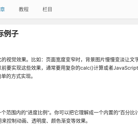
章
教程
栏目
实际例子
化的视觉效果。比如：页面宽度变窄时，背景图片慢慢变淡让文
现这些效果，通常要用复杂的calc()计算或者JavaScrip
更简单的方式实现。
值在一个范围内的"进度比例"。你可以把它理解成一个内置的"百分比
用来控制动画、透明度、颜色渐变等效果。