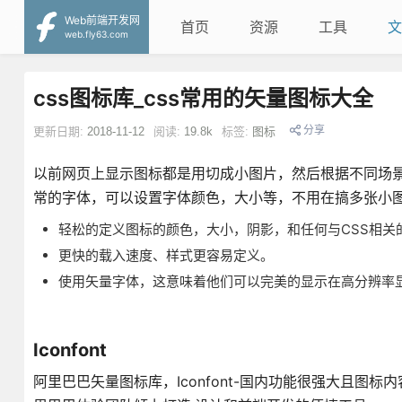
Web前端开发网
首页
资源
工具
文
web.fly63.com
css图标库_css常用的矢量图标大全
分享
更新日期:
2018-11-12
阅读:
19.8k
标签:
图标
以前网页上显示图标都是用切成小图片，然后根据不同场景
常的字体，可以设置字体颜色，大小等，不用在搞多张小
轻松的定义图标的颜色，大小，阴影，和任何与CSS相关
更快的载入速度、样式更容易定义。
使用矢量字体，这意味着他们可以完美的显示在高分辨率
Iconfont
阿里巴巴矢量图标库，Iconfont-国内功能很强大且图