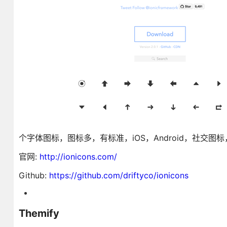
个字体图标，图标多，有标准，iOS，Android，社交图
官网:
http://ionicons.com/
Github:
https://github.com/driftyco/ionicons
Themify