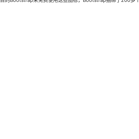
于项目的Bootstrap来免费使用这些图标，Bootstrap捆绑了200