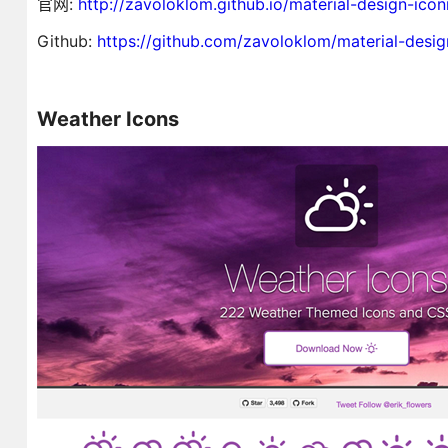
官网:
http://zavoloklom.github.io/material-design-icon
Github:
https://github.com/zavoloklom/material-desig
Weather Icons