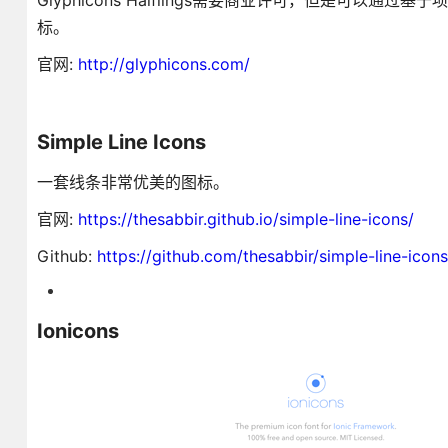
Glyphicons Halflings需要商业许可，但是可以通过基
标。
官网:
http://glyphicons.com/
Simple Line Icons
一套线条非常优美的图标。
官网:
https://thesabbir.github.io/simple-line-icons/
Github:
https://github.com/thesabbir/simple-line-icons
Ionicons