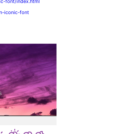
ic-font/index.html
n-iconic-font