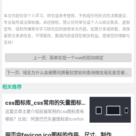
本文内容仅供个人学习、研究或参考使用，不构成任何形式的决策建议、
专业指导或法律依据。未经授权，禁止任何单位或个人以商业售卖、虚假
宣传、侵权传播等非学习研究目的使用本文内容。如需分享或转载，请保
留原文来源信息，不得篡改、删减内容或侵犯相关权益。感谢您的理解与
支持！
上一页:
简单实现一个vue的双向绑定
下一页:
域名为什么会被腾讯屏蔽封禁如何查询微信域名是否被屏蔽的方法
相关推荐
css图标库_css常用的矢量图标大全
这篇文章主要介绍前端常用的css图标库有
哪些？比如：阿里巴巴矢量图标库Iconfon
t、Font Awesome、Cikonss、Glyph Icon
s、Simple Line Icons等等，使用css图标,可
网页中favicon.ico图标的作用、尺寸、制作