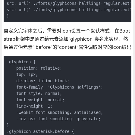
src: url('../fonts/glyphicons-halflings-regular.eot');
src: url('../fonts/glyphicons-halflings-regular.eot?#
}
自定义完字体之后，需要对icon设置一个默认样式，在Boot
strap框架中是通过给元素添加“glyphicon”类名来实现，然
后通过伪元素“:before”的“content”属性调取对应的icon编码
.glyphicon {

    position: relative;

    top: 1px;

    display: inline-block;

    font-family: 'Glyphicons Halflings';

    font-style: normal;

    font-weight: normal;

    line-height: 1;

    -webkit-font-smoothing: antialiased;

    -moz-osx-font-smoothing: grayscale;

}

.glyphicon-asterisk:before {
