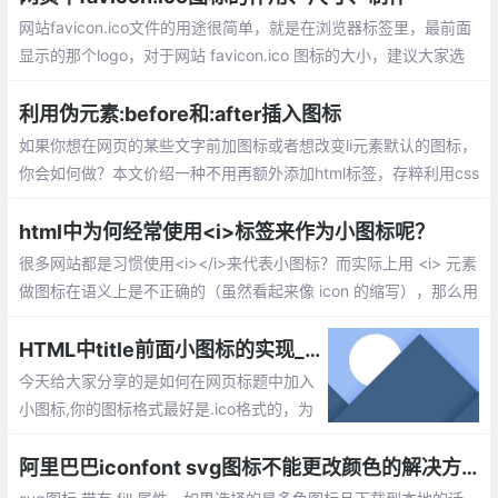
以通过样式对他进行设置字体颜色，大小等
网站favicon.ico文件的用途很简单，就是在浏览器标签里，最前面
显示的那个logo，对于网站 favicon.ico 图标的大小，建议大家选
择 16x16 或者 32x32，再大也是完全没有必要的。favicon.ico
利用伪元素:before和:after插入图标
如果你想在网页的某些文字前加图标或者想改变li元素默认的图标，
你会如何做？本文价绍一种不用再额外添加html标签，存粹利用css
就能插入或者自作图标的方式。
html中为何经常使用<i>标签来作为小图标呢？
很多网站都是习惯使用<i></i>来代表小图标？而实际上用 <i> 元素
做图标在语义上是不正确的（虽然看起来像 icon 的缩写），那么用
<i>表示小icon，是出于好记的原因吗,还是看上去有点像icon?这样
不是违背了语义化的原则吗?
HTML中title前面小图标的实现_如何给网页标题添加icon小图标
今天给大家分享的是如何在网页标题中加入
小图标,你的图标格式最好是.ico格式的，为
了兼容性考虑，使用的颜色不要超过16色，
这里这个图标的命名要求必须为favicon.ico
阿里巴巴iconfont svg图标不能更改颜色的解决方法