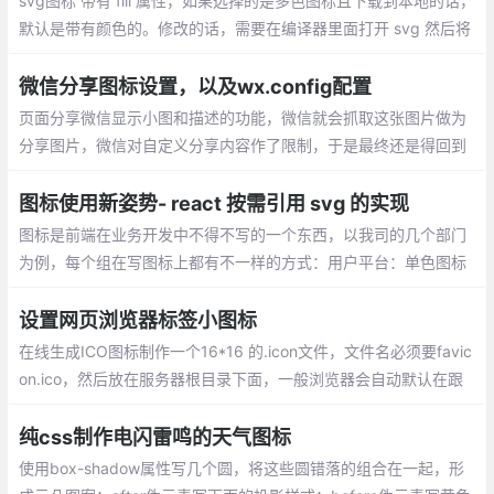
svg图标 带有 fill 属性，如果选择的是多色图标且下载到本地的话，
默认是带有颜色的。修改的话，需要在编译器里面打开 svg 然后将
fill 属性删除即可，然后在需要的时候使用 css 进行设置
微信分享图标设置，以及wx.config配置
页面分享微信显示小图和描述的功能，微信就会抓取这张图片做为
分享图片，微信对自定义分享内容作了限制，于是最终还是得回到
配置wx.config上来。
图标使用新姿势- react 按需引用 svg 的实现
图标是前端在业务开发中不得不写的一个东西，以我司的几个部门
为例，每个组在写图标上都有不一样的方式：用户平台：单色图标
用 iconfont 上提供的字体文件，彩色图标用 img 引入代替或者使
用iconfont 上提供的 symbol.js 。
设置网页浏览器标签小图标
在线生成ICO图标制作一个16*16 的.icon文件，文件名必须要favic
on.ico，然后放在服务器根目录下面，一般浏览器会自动默认在跟
目录下面查找。
纯css制作电闪雷鸣的天气图标
使用box-shadow属性写几个圆，将这些圆错落的组合在一起，形