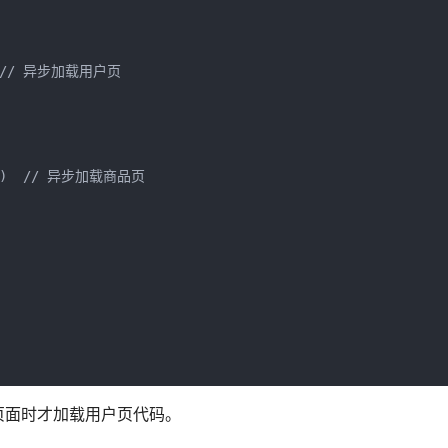
')  // 异步加载用户页

ue')  // 异步加载商品页

页面时才加载用户页代码。