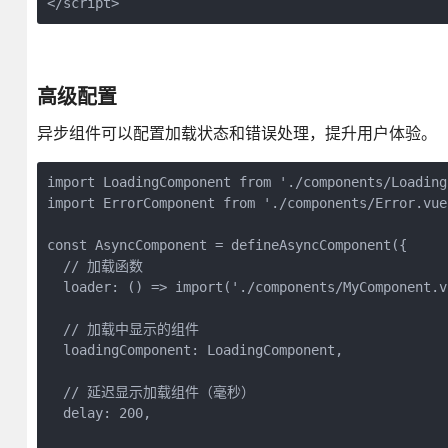
</script>
高级配置
异步组件可以配置加载状态和错误处理，提升用户体验。
import LoadingComponent from './components/Loading.
import ErrorComponent from './components/Error.vue'
const AsyncComponent = defineAsyncComponent({

  // 加载函数

  loader: () => import('./components/MyComponent.vu
  // 加载中显示的组件

  loadingComponent: LoadingComponent,

  // 延迟显示加载组件（毫秒）

  delay: 200,
