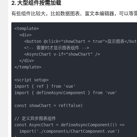
2. 大型组件按需加载
有些组件比较大，比如数据图表、富文本编辑器，可以等
<template>

  <div>

    <button @click="showChart = true">显示图表</butt
    <!-- 需要时才显示图表组件 -->

    <AsyncChart v-if="showChart" />

  </div>

</template>

<script setup>

import { ref } from 'vue'

import { defineAsyncComponent } from 'vue'

const showChart = ref(false)

// 定义异步图表组件

const AsyncChart = defineAsyncComponent(() =>

  import('./components/ChartComponent.vue')
