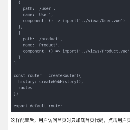
  {

    path: '/user',

    name: 'User',

    component: () => import('../views/User.vue
  },

  {

    path: '/product',

    name: 'Product',

    component: () => import('../views/Product.v
  }

]

const router = createRouter({

  history: createWebHistory(),

  routes

})

export default router
这样配置后，用户访问首页时只加载首页代码，点击用户