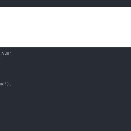
vue'



e'),
