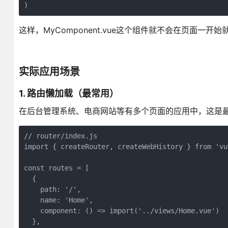
)
这样，MyComponent.vue这个组件就不会在页面一
实际应用场景
1. 路由懒加载（最常用）
在后台管理系统、电商网站等有多个页面的应用中，这是
// router/index.js

import { createRouter, createWebHistory } from 'vue
const routes = [

  {

    path: '/',

    name: 'Home',

    component: () => import('../views/Home.vue'
  },
