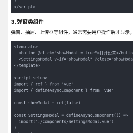
)

</script>
3. 弹窗类组件
弹窗、抽屉、上传框等组件，通常需要用户操作后才显示
<template>

  <button @click="showModal = true">打开设置</button
  <SettingsModal v-if="showModal" @close="showModa
</template>

<script setup>

import { ref } from 'vue'

import { defineAsyncComponent } from 'vue'

const showModal = ref(false)

const SettingsModal = defineAsyncComponent(() =>

  import('./components/SettingsModal.vue')

)
