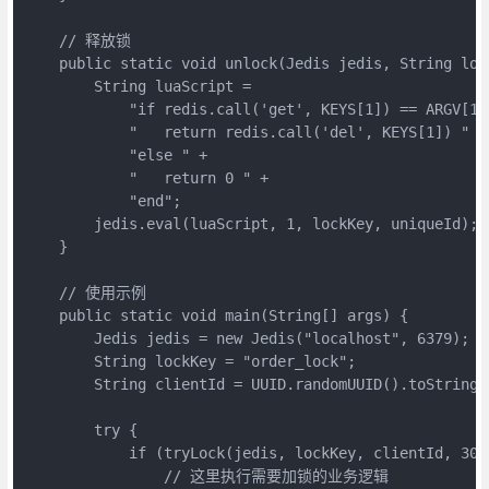
    // 释放锁

    public static void unlock(Jedis jedis, String loc
        String luaScript = 

            "if redis.call('get', KEYS[1]) == ARGV[1] 
            "   return redis.call('del', KEYS[1]) " +

            "else " +

            "   return 0 " +

            "end";

        jedis.eval(luaScript, 1, lockKey, uniqueId);

    }

    // 使用示例

    public static void main(String[] args) {

        Jedis jedis = new Jedis("localhost", 6379);

        String lockKey = "order_lock";

        String clientId = UUID.randomUUID().toStrin
        try {

            if (tryLock(jedis, lockKey, clientId, 3000
                // 这里执行需要加锁的业务逻辑
