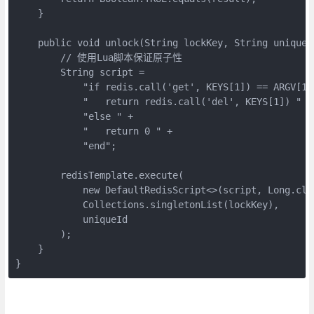
    }

    public void unlock(String lockKey, String uniqueId
        // 使用Lua脚本保证原子性

        String script = 

            "if redis.call('get', KEYS[1]) == ARGV[1] 
            "   return redis.call('del', KEYS[1]) " +

            "else " +

            "   return 0 " +

            "end";

        redisTemplate.execute(

            new DefaultRedisScript<>(script, Long.clas
            Collections.singletonList(lockKey),

            uniqueId

        );

    }

}