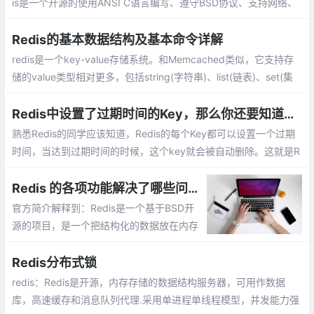
is是一个开源的使用ANSI C语言编写、遵守BSD协议、支持网络、
可基于内存亦可持久化的日志型、Key-Value数据库，并提供多种语
言的API。
Redis的基本数据结构及基本命令详解
redis是一个key-value存储系统。和Memcached类似，它支持存
储的value类型相对更多，包括string(字符串)、list(链表)、set(集
合)、zset(sorted set --有序集合)和hash（哈希类型）
Redis中设置了过期时间的Key，那么你还要知道些什么？
熟悉Redis的同学应该知道，Redis的每个Key都可以设置一个过期
时间，当达到过期时间的时候，这个key就会被自动删除。这就是R
edis的过期策略。在为key设置过期时间需要注意的事项
Redis 的各项功能解决了哪些问题？
官方简介解释到：Redis是一个基于BSD开
源的项目，是一个把结构化的数据放在内存
中的一个存储系统，你可以把它作为数据
库，缓存和消息中间件来使用。同时支持stri
Redis分布式锁
ngs，lists，hashes，sets，sorted sets
redis：Redis是开源，内存存储的数据结构服务器，可用作数据
库，高速缓存和消息队列代理.采用单进程单线程模型，并发能力强