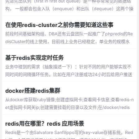
先进先出队列（first in first out queue）是一种非常常见的数据结
构， 一般都会包含入队（enqueue）和出队（dequeue）这两个操
作， 其中入队操作会将一个元素放入到队列中， 而出队操作则会从
队列中移除最先被入队的元素
在使用redis-cluster之前你需要知道这些事
前段时间基础架构组、DBA还有云盘团队一起推广了phpredis的Re
disCluster的线上使用，目前线上业务已经稳定，单业务的规模水
平是：Qps平均15W，数据量在700G左右。现对这段时间的工作和
所遇到的一些常见问题进行简单总结
基于redis实现定时任务
业务中碰到的需求（抽象描述一下）：针对不同的用户能够实现不
同时间的间隔循环任务。比如在用户注册成功24小时后给用户推送
相关短信等类似需求。使用crontab?太重，且基本不现实，不可能
给每一个用户在服务器上生成一个定时任务。
docker搭建redis集群
从docker库获取ruby镜像;创建虚拟网卡;查看网卡信息;查看redis-n
et虚拟网卡网关ip;创建需要挂载的目录以及文件;在/docker/redis
目录下创建一个sh脚本文件;执行脚本创建挂载目录以及配置文件
redis用在哪里？redis 应用场景
Redis是一个由Salvatore Sanfilippo写的key-value存储系统。Red