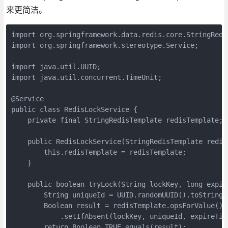
来更简洁。
import org.springframework.data.redis.core.StringRedis
import org.springframework.stereotype.Service;

import java.util.UUID;

import java.util.concurrent.TimeUnit;

@Service

public class RedisLockService {

    private final StringRedisTemplate redisTemplate;

    public RedisLockService(StringRedisTemplate redisT
        this.redisTemplate = redisTemplate;

    }

    public boolean tryLock(String lockKey, long expire
        String uniqueId = UUID.randomUUID().toString()
        Boolean result = redisTemplate.opsForValue()

            .setIfAbsent(lockKey, uniqueId, expireTim
        return Boolean.TRUE.equals(result);
