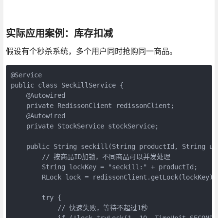
实际应用案例：库存扣减
假设有个秒杀系统，多个用户同时抢购同一商品。
@Service

public class SeckillService {

    @Autowired

    private RedissonClient redissonClient;

    @Autowired

    private StockService stockService;

    public String seckill(String productId, String use
        // 按商品ID加锁，不同商品可以并发处理

        String lockKey = "seckill:" + productId;

        RLock lock = redissonClient.getLock(lockKey);

        try {

            // 快速失败，等待不超过1秒

            if (!lock.tryLock(1, 10, TimeUnit.SECONDS)