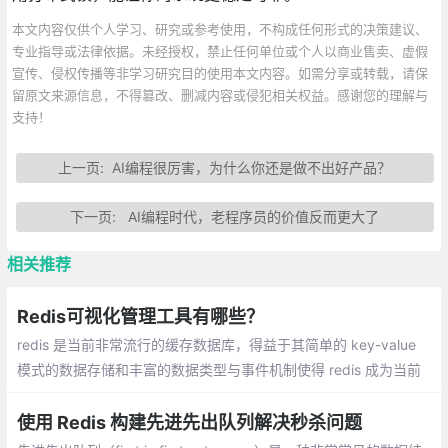
本文内容仅供个人学习、研究或参考使用，不构成任何形式的决策建议、
专业指导或法律依据。未经授权，禁止任何单位或个人以商业售卖、虚假
宣传、侵权传播等非学习研究目的使用本文内容。如需分享或转载，请保
留原文来源信息，不得篡改、删减内容或侵犯相关权益。感谢您的理解与
支持！
上一页:
AI编程很厉害，为什么你还是做不出好产品？
下一页:
AI编程时代，老程序员的价值反而更大了
相关推荐
Redis可视化管理工具有哪些？
redis 是当前非常流行的缓存数据库，得益于其简单的 key-value
模式的数据存储和丰富的数据类型与事件机制使得 redis 成为当前
后端开发中不可或缺的利器。下面推荐一些好用的 redis 的管理工
具
使用 Redis 构建先进先出队列解决秒杀问题