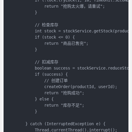
                return "抢购太火爆，请重试";

            }

            // 检查库存

            int stock = stockService.getStock(productI
            if (stock <= 0) {

                return "商品已售完";

            }

            // 扣减库存

            boolean success = stockService.reduceStock
            if (success) {

                // 创建订单

                createOrder(productId, userId);

                return "抢购成功";

            } else {

                return "库存不足";

            }

        } catch (InterruptedException e) {

            Thread.currentThread().interrupt();
