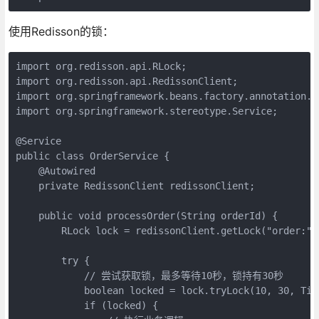
使用Redisson的锁：
import org.redisson.api.RLock;

import org.redisson.api.RedissonClient;

import org.springframework.beans.factory.annotation.Au
import org.springframework.stereotype.Service;

@Service

public class OrderService {

    @Autowired

    private RedissonClient redissonClient;

    public void processOrder(String orderId) {

        RLock lock = redissonClient.getLock("order:" +
        try {

            // 尝试获取锁，最多等待10秒，锁持有30秒

            boolean locked = lock.tryLock(10, 30, Time
            if (locked) {
