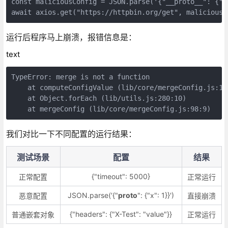
const maliciousConfig = JSON.parse('{"__proto__": {"x"
await axios.get("https://httpbin.org/get", maliciousC
运行后程序马上崩溃，报错信息是：
text
TypeError: merge is not a function

    at computeConfigValue (lib/core/mergeConfig.js:100
    at Object.forEach (lib/utils.js:280:10)

    at mergeConfig (lib/core/mergeConfig.js:98:9)
我们对比一下不同配置的运行结果：
测试场景
配置
结果
{"timeout": 5000}
正常配置
正常运行
JSON.parse('{"
proto
": {"x": 1}}')
恶意配置
直接崩溃
{"headers": {"X-Test": "value"}}
普通嵌套对象
正常运行