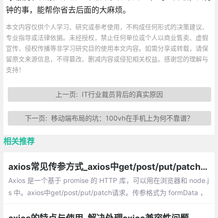
钟的事，能帮你省去后面的大麻烦。
本文内容仅供个人学习、研究或参考使用，不构成任何形式的决策建议、
专业指导或法律依据。未经授权，禁止任何单位或个人以商业售卖、虚假
宣传、侵权传播等非学习研究目的使用本文内容。如需分享或转载，请保
留原文来源信息，不得篡改、删减内容或侵犯相关权益。感谢您的理解与
支持！
上一页:
IT行业裁员背后的真实原因
下一页:
移动端布局的坑：100vh在手机上为何不靠谱？
相关推荐
axios常见传参方式_axios中get/post/put/patch请求
Axios 是一个基于 promise 的 HTTP 库，可以用在浏览器和 node.j
s 中。axios中get/post/put/patch请求。传参格式为 formData ，
传参格式为 query 形式 ，传参格式为 raw等