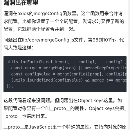
漏洞出在哪里
漏洞在axios的mergeConfig函数里。这个函数用来合并请
求配置。比如你设置了一个全局配置，发请求时又传了新的
配置，它就把两个配置合并到一起。
问题出在lib/core/mergeConfig.js文件，第98到101行。代
码大致是这样：
utils.forEach(Object.keys({ ...config1, ...config2 })
  const merge = mergeMap[prop] || mergeDeepProperties;
  const configValue = merge(config1[prop], config2[pro
  (utils.isUndefined(configValue) && merge !== mergeD
});
这段代码看起来没问题。但问题出在Object.keys这里。如
果配置对象里有一个叫__proto__的属性，Object.keys会把_
_proto__也遍历出来。
__proto__是JavaScript里一个特殊的属性。它指向对象的原