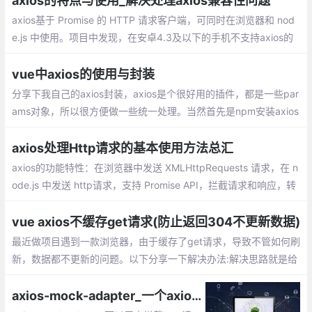
axios的特点与使用_解决处理axios兼容性问题
axios基于 Promise 的 HTTP 请求客户端，可同时在浏览器和 nod
e.js 中使用。项目中发现，在安卓4.3及以下的手机不支持axios的
使用，主要就是无法使用promise。加上以下polyfill就可以了。
vue中axios的使用与封装
分享下我自己的axios封装，axios是个很好用的插件，都是一些par
ams对象，所以很方便做一些统一处理。当然首先是npm安装axios
很简单。在src下新建文件夹 service / index.js，接着上代码
axios处理Http请求的基本使用方法总汇
axios的功能特性：在浏览器中发送 XMLHttpRequests 请求，在 n
ode.js 中发送 http请求，支持 Promise API，拦截请求和响应，转
换请求和响应数据，自动转换 JSON 数据，客户端支持保护安全免
受 XSRF 攻击
vue axios不缓存get请求(防止返回304不更新数据)
最近做项目遇到一款浏览器，由于缓存了get请求，导致不管如何刷
新，数据都不更新的问题。以下分享一下解决办法:解决思路就是给
每一条get请求增加一个timestamp的参数，value为时间戳
axios-mock-adapter_一个axios调试好用的工具