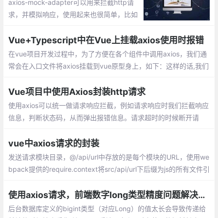
axios-mock-adapter可以用来拦截http请
求，并模拟响应，使用起来也很简单，比如
你想模拟下服务器返回个500错误，什么40
4找不到、403禁止访问、500服务器错误、
Vue+Typescript中在Vue上挂载axios使用时报错
503服务不可用、504网关超时等等，你都
在vue项目开发过程中，为了方便在各个组件中调用axios，我们通
能模拟出来
常会在入口文件将axios挂载到vue原型身上，如下：这样的话,我们
在各个组件中进行请求时
Vue项目中使用Axios封装http请求
使用axios可以统一做请求响应拦截，例如请求响应时我们拦截响应
信息，判断状态码，从而弹出报错信息。请求超时的时候断开请
求，还可以很方便地使用then或者catch来处理请求。
vue中axios请求的封装
发送请求模块目录，@/api/url中存放的是每个模块的URL，使用we
bpack提供的require.context将src/api/url下后缀为js的所有文件引
入，并整理出一个对象。整合common.js & product.js，最终得到
的对象如下:
使用axios请求，前端数字long类型精度问题解决方法
后台数据库定义的bigint类型（对应Long）的值太长会导致传递给