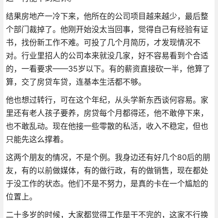
结果房地产一冷下来，他所在的公司项目越来越少，最后整
个部门裁掉了。他刚开始没太当回事，觉得自己有经验有证
书，找份新工作不难。可投了几个月简历，才发现情况不
对。行业里招人的公司本来就没几家，好不容易看到个合适
的，一看要求——35岁以下。有的薪资直接砍一半，他算了
算，交了房贷车贷，连基本生活都不够。
他也想过转行，可在这个年纪，从头学新东西谈何容易。家
里还有老人孩子要养，房贷每个月都得还，他不敢停下来，
也不敢乱动。现在他接一些零散的私活，收入不稳定，但也
只能先这么撑着。
这两个朋友的情况，不是个例。我身边还有好几个80后的朋
友，有的以前做媒体，有的做行政，有的做销售，现在都处
于没工作的状态。他们不是不努力，是真的卡在一个尴尬的
位置上。
二十多岁的时候，大家都觉得工作是干不完的，这家不行换