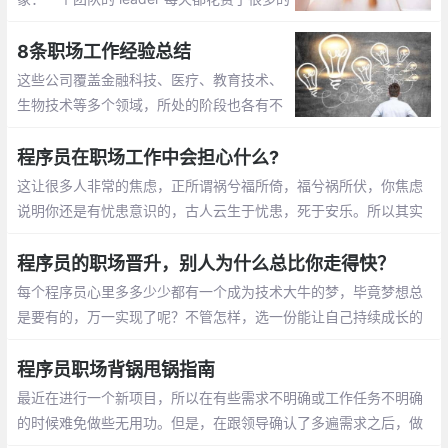
时间在沟通上面。从早上的团队小会议开
始，说说昨天做的一些事情，然后解决团队
8条职场工作经验总结
成员的实际问题
这些公司覆盖金融科技、医疗、教育技术、
生物技术等多个领域，所处的阶段也各有不
同，从种子前（pre-seed）到收购后都有。
Daniel 在不同的公司中担任各种各样的职
程序员在职场工作中会担心什么?
位，从基层员工到数据科学主管和战略顾问
这让很多人非常的焦虑，正所谓祸兮福所倚，福兮祸所伏，你焦虑
主管都做过
说明你还是有忧患意识的，古人云生于忧患，死于安乐。所以其实
职场人更担心的是死于安乐
程序员的职场晋升，别人为什么总比你走得快？
每个程序员心里多多少少都有一个成为技术大牛的梦，毕竟梦想总
是要有的，万一实现了呢？不管怎样，选一份能让自己持续成长的
工作。
程序员职场背锅甩锅指南
最近在进行一个新项目，所以在有些需求不明确或工作任务不明确
的时候难免做些无用功。但是，在跟领导确认了多遍需求之后，做
出来的东西还是被全盘推翻，成功地被扣上一口大锅，因为我的领