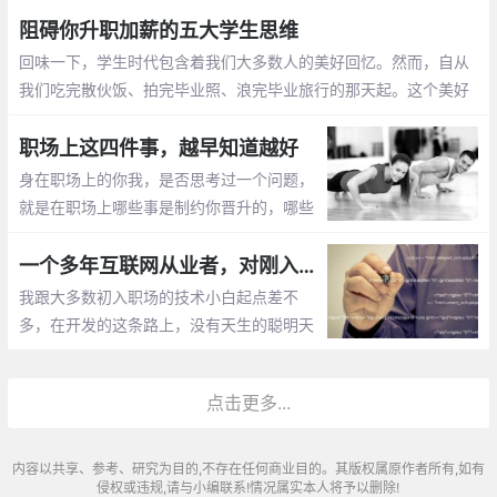
导上面还有领导
阻碍你升职加薪的五大学生思维
回味一下，学生时代包含着我们大多数人的美好回忆。然而，自从
我们吃完散伙饭、拍完毕业照、浪完毕业旅行的那天起。这个美好
的回忆已经死掉了，死透了，化成灰了。我们要面对职场与社会，
学会新的规则和思维方式
职场上这四件事，越早知道越好
身在职场上的你我，是否思考过一个问题，
就是在职场上哪些事是制约你晋升的，哪些
事是不能干的。今天，就让我们一起来聊一
聊，职场上的那些事，希望对你有所帮助，
一个多年互联网从业者，对刚入职场人最真诚的忠告
同时，也希望你能够参与进来，一起讨论。
我跟大多数初入职场的技术小白起点差不
废话不多说
多，在开发的这条路上，没有天生的聪明天
资，也没有一个耀眼的学历。在北京这样一
个，随便一个同事，不是清华的本硕，就是
点击更多...
北邮北航的硕士下，自己也常常因此感到惭
愧
内容以共享、参考、研究为目的,不存在任何商业目的。其版权属原作者所有,如有
侵权或违规,请与小编联系!情况属实本人将予以删除!