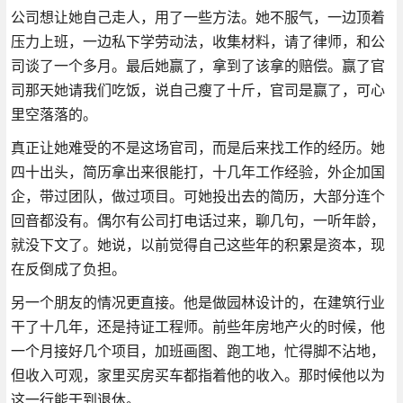
公司想让她自己走人，用了一些方法。她不服气，一边顶着
压力上班，一边私下学劳动法，收集材料，请了律师，和公
司谈了一个多月。最后她赢了，拿到了该拿的赔偿。赢了官
司那天她请我们吃饭，说自己瘦了十斤，官司是赢了，可心
里空落落的。
真正让她难受的不是这场官司，而是后来找工作的经历。她
四十出头，简历拿出来很能打，十几年工作经验，外企加国
企，带过团队，做过项目。可她投出去的简历，大部分连个
回音都没有。偶尔有公司打电话过来，聊几句，一听年龄，
就没下文了。她说，以前觉得自己这些年的积累是资本，现
在反倒成了负担。
另一个朋友的情况更直接。他是做园林设计的，在建筑行业
干了十几年，还是持证工程师。前些年房地产火的时候，他
一个月接好几个项目，加班画图、跑工地，忙得脚不沾地，
但收入可观，家里买房买车都指着他的收入。那时候他以为
这一行能干到退休。