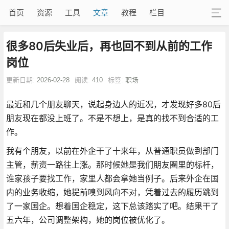
首页
资源
工具
文章
教程
栏目
很多80后失业后，再也回不到从前的工作
岗位
更新日期:
2026-02-28
阅读:
410
标签:
职场
最近和几个朋友聊天，说起身边人的近况，才发现好多80后
朋友现在都没上班了。不是不想上，是真的找不到合适的工
作。
我有个朋友，以前在外企干了十来年，从普通职员做到部门
主管，薪资一路往上涨。那时候她是我们朋友圈里的标杆，
谁家孩子要找工作，家里人都会拿她当例子。后来外企在国
内的业务收缩，她提前嗅到风向不对，凭着过去的履历跳到
了一家国企。想着国企稳定，这下总该踏实了吧。结果干了
五六年，公司调整架构，她的岗位被优化了。