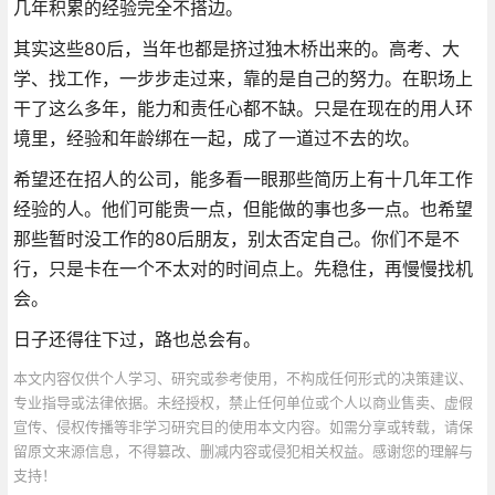
几年积累的经验完全不搭边。
其实这些80后，当年也都是挤过独木桥出来的。高考、大
学、找工作，一步步走过来，靠的是自己的努力。在职场上
干了这么多年，能力和责任心都不缺。只是在现在的用人环
境里，经验和年龄绑在一起，成了一道过不去的坎。
希望还在招人的公司，能多看一眼那些简历上有十几年工作
经验的人。他们可能贵一点，但能做的事也多一点。也希望
那些暂时没工作的80后朋友，别太否定自己。你们不是不
行，只是卡在一个不太对的时间点上。先稳住，再慢慢找机
会。
日子还得往下过，路也总会有。
本文内容仅供个人学习、研究或参考使用，不构成任何形式的决策建议、
专业指导或法律依据。未经授权，禁止任何单位或个人以商业售卖、虚假
宣传、侵权传播等非学习研究目的使用本文内容。如需分享或转载，请保
留原文来源信息，不得篡改、删减内容或侵犯相关权益。感谢您的理解与
支持！