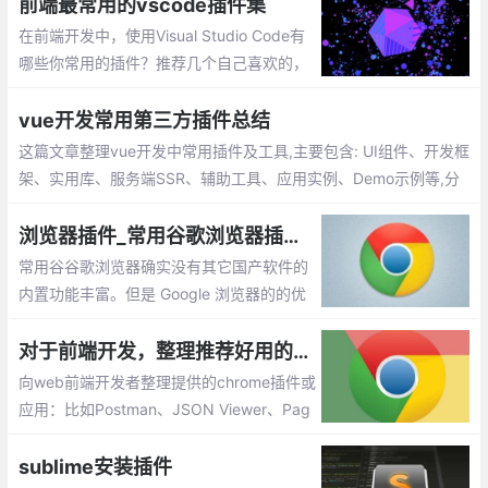
前端最常用的vscode插件集
在前端开发中，使用Visual Studio Code有
哪些你常用的插件？推荐几个自己喜欢的，
不带链接，自己搜索安装吧。这些都是比较
实用、前端必备的插件集
vue开发常用第三方插件总结
这篇文章整理vue开发中常用插件及工具,主要包含: UI组件、开发框
架、实用库、服务端SSR、辅助工具、应用实例、Demo示例等,分
享给大家,希望对大家有所帮助
浏览器插件_常用谷歌浏览器插件推荐
常用谷谷歌浏览器确实没有其它国产软件的
内置功能丰富。但是 Google 浏览器的的优
点恰恰就体现在拥有超简约的界面，以及支
持众多强大好用的扩展程序，用户能够按照
对于前端开发，整理推荐好用的chrome插件或应用
自己的喜好去个性化定制浏览器。今天我就
向web前端开发者整理提供的chrome插件或
给大家介绍几款自己常用的插件。
应用：比如Postman、JSON Viewer、Pag
e Ruler 、ChromeADB 等等
sublime安装插件