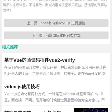
留原文来源信息，不得篡改、删减内容或侵犯相关权益。感谢您的理解与
支持！
上一页:
node如何和MySQL进行通信
下一页:
前端国际化的另类方式
相关推荐
基于Vue的验证码插件vue2-verify
在我们Web项目开发中，验证码是一种比较常见的区分用户是计算
机还是人的手段。主要是为了保证项目的安全。现在Vue开发的项
目很多，基本都是前后端分离的。给大家推荐一个基于Vue比较好
用的验证码插件vue2-verify。但是大家要注意一点
video.js使用技巧
Video.js初始化有两种方式；一种是在<video>标签里面加上。注
意，两者缺一不可。刚开始的时候我觉得后面的值为空对象{}，不
放也行，导致播放器加载不出来，后来加上来就可以了。