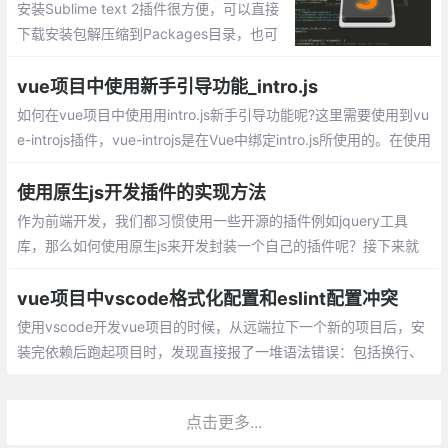
安装Sublime text 2插件很方便，可以直接
下载安装包解压缩到Packages目录，也可
以安装package control组件，然后直接在
线安装
vue项目中使用新手引导功能_intro.js
如何在vue项目中使用用intro.js新手引导功能呢?这里需要使用到vu
e-introjs插件，vue-introjs是在Vue中绑定intro.js所使用的。在使用
vue-introjs前，需要先安装intro.js
使用原生js开发插件的实现方法
作为前端开发，我们都习惯使用一些开源的插件例如jquery工具
库，那么如何使用原生js来开发封装一个自己的插件呢？接下来就
看一下怎么去开发一个自己的js插件，先上代码
vue项目中vscode格式化配置和eslint配置冲突
使用vscode开发vue项目的时候，从远端拉下一个新的项目后，安
装完依赖后跑起项目时，发现直接报了一堆语法错误：包括换行、
空格、单双引号、分号等各种格式问题
点击更多...