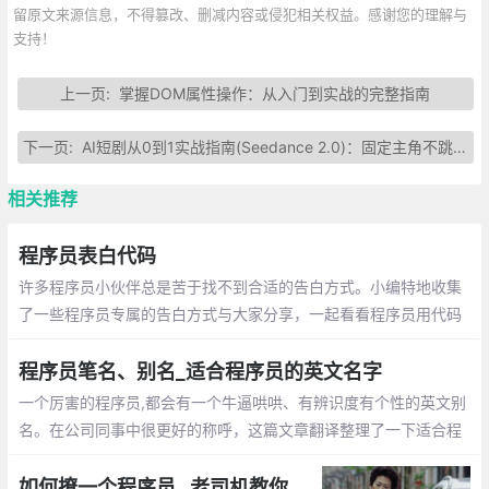
留原文来源信息，不得篡改、删减内容或侵犯相关权益。感谢您的理解与
支持！
上一页:
掌握DOM属性操作：从入门到实战的完整指南
下一页:
AI短剧从0到1实战指南(Seedance 2.0)：固定主角不跳脸，1小时出一集竖屏爽剧
相关推荐
程序员表白代码
许多程序员小伙伴总是苦于找不到合适的告白方式。小编特地收集
了一些程序员专属的告白方式与大家分享，一起看看程序员用代码
敲出的浪漫吧~
程序员笔名、别名_适合程序员的英文名字
一个厉害的程序员,都会有一个牛逼哄哄、有辨识度有个性的英文别
名。在公司同事中很更好的称呼，这篇文章翻译整理了一下适合程
序员的英文名字
如何撩一个程序员_ 老司机教你怎么追程序员