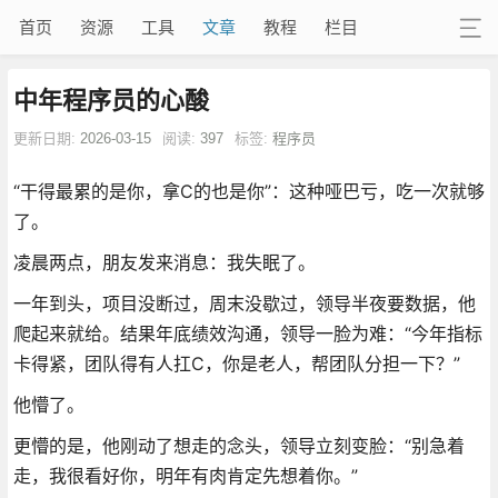
首页
资源
工具
文章
教程
栏目
中年程序员的心酸
更新日期:
2026-03-15
阅读:
397
标签:
程序员
“干得最累的是你，拿C的也是你”：这种哑巴亏，吃一次就够
了。
凌晨两点，朋友发来消息：我失眠了。
一年到头，项目没断过，周末没歇过，领导半夜要数据，他
爬起来就给。结果年底绩效沟通，领导一脸为难：“今年指标
卡得紧，团队得有人扛C，你是老人，帮团队分担一下？”
他懵了。
更懵的是，他刚动了想走的念头，领导立刻变脸：“别急着
走，我很看好你，明年有肉肯定先想着你。”