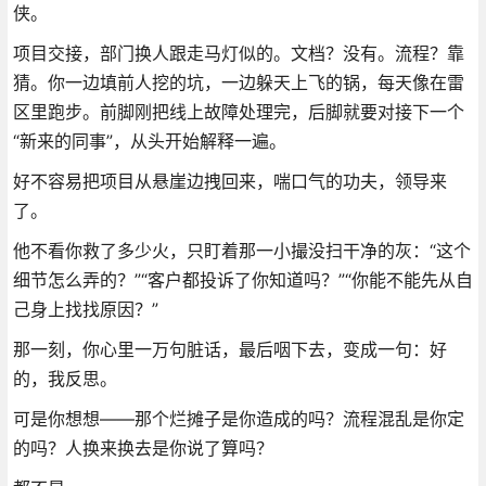
侠。
项目交接，部门换人跟走马灯似的。文档？没有。流程？靠
猜。你一边填前人挖的坑，一边躲天上飞的锅，每天像在雷
区里跑步。前脚刚把线上故障处理完，后脚就要对接下一个
“新来的同事”，从头开始解释一遍。
好不容易把项目从悬崖边拽回来，喘口气的功夫，领导来
了。
他不看你救了多少火，只盯着那一小撮没扫干净的灰：“这个
细节怎么弄的？”“客户都投诉了你知道吗？”“你能不能先从自
己身上找找原因？”
那一刻，你心里一万句脏话，最后咽下去，变成一句：好
的，我反思。
可是你想想——那个烂摊子是你造成的吗？流程混乱是你定
的吗？人换来换去是你说了算吗？