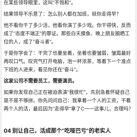
在某些领导眼里，这叫“不饱和”。
结果领导不乐意了：怎么别人都在加班，就你走得早？
他不看你干了多少活，他看你演了多少戏。你干得快，反而
成了“态度不端正”的罪证。那些白天摸鱼、晚上朋友圈晒工
位的人，成了“奋斗者”。
于是你学会了：干完了也要坐着，坐着也要皱眉，皱眉最好
再叹口气。叹完气打开电脑，泡一杯浓茶，等着下一个准点
下班的人进来，看见你还在“奋斗”。
这家公司不需要员工，需要演员。
如果你发现自己正在被迫表演“我很忙”，先别急着怀疑自己
是不是不够拼。你先问问自己：我拿着一个人的工资，干着
两个人的活，最后因为“走得早”拿了C——这事儿，合理吗？
04 别让自己，活成那个“吃哑巴亏”的老实人