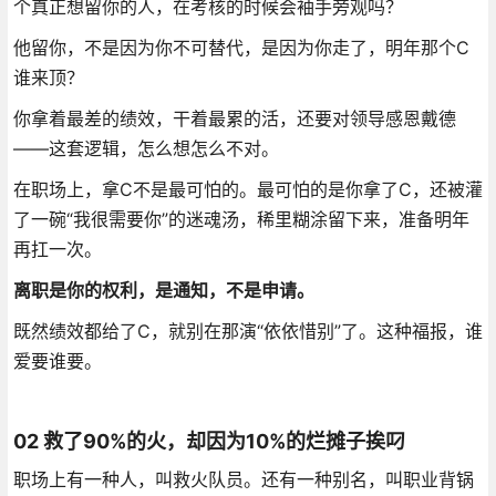
个真正想留你的人，在考核的时候会袖手旁观吗？
他留你，不是因为你不可替代，是因为你走了，明年那个C
谁来顶？
你拿着最差的绩效，干着最累的活，还要对领导感恩戴德
——这套逻辑，怎么想怎么不对。
在职场上，拿C不是最可怕的。最可怕的是你拿了C，还被灌
了一碗“我很需要你”的迷魂汤，稀里糊涂留下来，准备明年
再扛一次。
离职是你的权利，是通知，不是申请。
既然绩效都给了C，就别在那演“依依惜别”了。这种福报，谁
爱要谁要。
02 救了90%的火，却因为10%的烂摊子挨叼
职场上有一种人，叫救火队员。还有一种别名，叫职业背锅