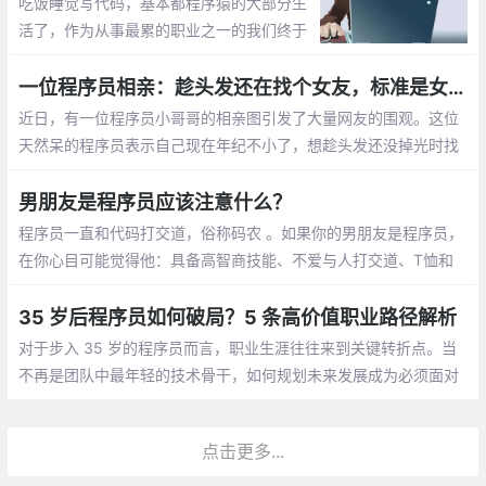
吃饭睡觉写代码，基本都程序猿的大部分生
活了，作为从事最累的职业之一的我们终于
有了自己的节日，那就是1024。1024向程
序员致敬，向自己致敬，向未来致敬。
一位程序员相亲：趁头发还在找个女友，标准是女孩就行
近日，有一位程序员小哥哥的相亲图引发了大量网友的围观。这位
天然呆的程序员表示自己现在年纪不小了，想趁头发还没掉光时找
个女朋友。至于择偶的标准，他表示只要是女孩就行
男朋友是程序员应该注意什么？
程序员一直和代码打交道，俗称码农 。如果你的男朋友是程序员，
在你心目可能觉得他：具备高智商技能、不爱与人打交道、T恤和
牛仔裤是基本标配、不浪漫的直男癌等等，那怎么和程序员男朋友
相处呢，需要你应该注意什么呢？
35 岁后程序员如何破局？5 条高价值职业路径解析
对于步入 35 岁的程序员而言，职业生涯往往来到关键转折点。当
不再是团队中最年轻的技术骨干，如何规划未来发展成为必须面对
的课题。结合行业动态与资深从业者经验，以下五条职业路径值得
深入探讨
点击更多...