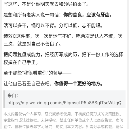
写这些，不是让你明天就去和领导拍桌子。
是想和所有老实人说一句话：
你的善良，应该有牙齿。
活可以多干，锅可以不背。分可以低，志不能短。
绩效C这件事，吃一次是运气不好，吃两次是认人不淑，吃
三次，就是对自己不善良了。
把问题复盘成能力，把经历写成简历，把下一份工作的选择
权握在自己手里。
至于那些“我很看重你”的领导——
让他自己看重自己去吧。
你值得一个更好的地方。
来自：
https://mp.weixin.qq.com/s/FIqmscLP5u8BSgtTscWUqQ
本文内容仅供个人学习、研究或参考使用，不构成任何形式的决策建议、
专业指导或法律依据。未经授权，禁止任何单位或个人以商业售卖、虚假
宣传、侵权传播等非学习研究目的使用本文内容。如需分享或转载，请保