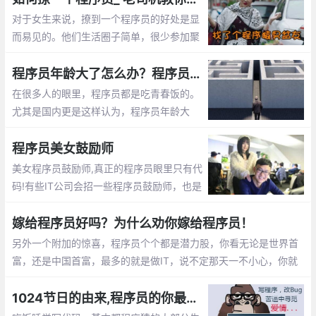
对于女生来说，撩到一个程序员的好处是显
而易见的。他们生活圈子简单，很少参加聚
会。他们不是在修改代码，就是在去修改代
码的路上。这篇文章告诉你怎么撩程序员
程序员年龄大了怎么办？程序员年龄大了的出路
在很多人的眼里，程序员都是吃青春饭的。
尤其是国内更是这样认为，程序员年龄大
了，体力越来越差，就不好找工作了，开始
担心以后的出路了。那么未来大龄程序员的
程序员美女鼓励师
出路在哪呢？
美女程序员鼓励师,真正的程序员眼里只有代
码!有些IT公司会招一些程序员鼓励师，也是
为了提高程序员们的工作”战斗值”。 而关于
程序员鼓励师的作用，她们总是能激发程序
嫁给程序员好吗？为什么劝你嫁给程序员！
员们的肾上腺素分泌。
另外一个附加的惊喜，程序员个个都是潜力股，你看无论是世界首
富，还是中国首富，最多的就是做IT，说不定那天一不小心，你就
成了亿万富翁的老婆啦， mm们，选个程序员当老公不会错的。程
序员收入稳定，生活安逸，属于长期持有型成长股
1024节日的由来,程序员的你最想对自己说的是什么？【1024程序员节日】