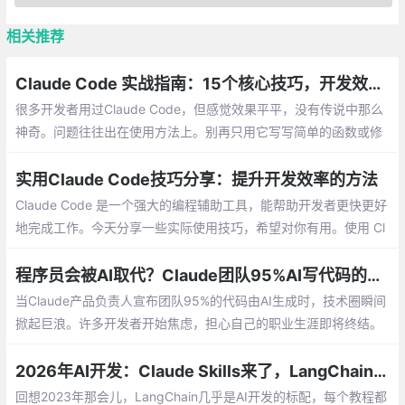
相关推荐
Claude Code 实战指南：15个核心技巧，开发效率飙升10倍
很多开发者用过Claude Code，但感觉效果平平，没有传说中那么
神奇。问题往往出在使用方法上。别再只用它写写简单的函数或修
修小Bug了！掌握下面这15个高手技巧，Claude Code 能真正成为
你的开发加速器
实用Claude Code技巧分享：提升开发效率的方法
Claude Code 是一个强大的编程辅助工具，能帮助开发者更快更好
地完成工作。今天分享一些实际使用技巧，希望对你有用。使用 Cl
aude Code 需要注册账号并开通 Pro 或 Max 版本。
程序员会被AI取代？Claude团队95%AI写代码的真相
当Claude产品负责人宣布团队95%的代码由AI生成时，技术圈瞬间
掀起巨浪。许多开发者开始焦虑，担心自己的职业生涯即将终结。
但真实情况究竟如何？让我们揭开表象。
2026年AI开发：Claude Skills来了，LangChain还用学吗？
回想2023年那会儿，LangChain几乎是AI开发的标配，每个教程都