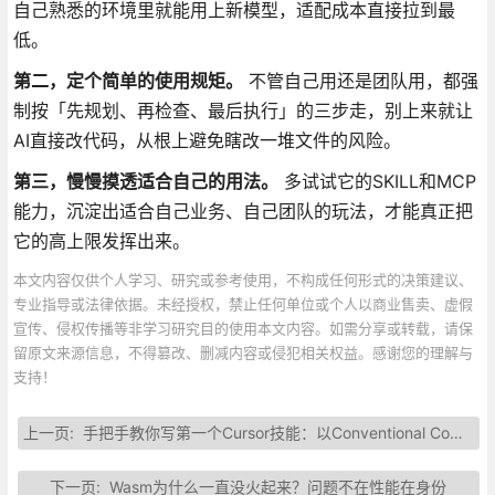
自己熟悉的环境里就能用上新模型，适配成本直接拉到最
低。
第二，定个简单的使用规矩。
不管自己用还是团队用，都强
制按「先规划、再检查、最后执行」的三步走，别上来就让
AI直接改代码，从根上避免瞎改一堆文件的风险。
第三，慢慢摸透适合自己的用法。
多试试它的SKILL和MCP
能力，沉淀出适合自己业务、自己团队的玩法，才能真正把
它的高上限发挥出来。
本文内容仅供个人学习、研究或参考使用，不构成任何形式的决策建议、
专业指导或法律依据。未经授权，禁止任何单位或个人以商业售卖、虚假
宣传、侵权传播等非学习研究目的使用本文内容。如需分享或转载，请保
留原文来源信息，不得篡改、删减内容或侵犯相关权益。感谢您的理解与
支持！
上一页:
手把手教你写第一个Cursor技能：以Conventional Commits为例
下一页:
Wasm为什么一直没火起来？问题不在性能在身份