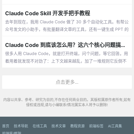
版方案，还能顺手生成文档。听起来很强，结果往往是每件事都能
做一点，但每件事都做得不够好。
Claude Code Skill 开发手把手教程
去年到现在，我用 Claude Code 做了 30 多个自动化工具。有帮公
众号发文的小助手，有批量翻译文章的工具，还有一键生成 PPT 的
脚本。这些工具帮我省下大量时间。做第一个工具时，我踩了不少
坑。
Claude Code 到底该怎么用？这六个核心问题搞明白，就差不多了
很多人用 Claude Code，就是打开终端，问个问题，等它回答。用
着用着就发现不对劲了：上下文越来越乱，加了一堆规则它反倒不
听话了，skill 越来越多也不知道哪个有用。其实 Claude Code 不
是这么用的。
点击更多...
内容以共享、参考、研究为目的,不存在任何商业目的。其版权属原作者所有,如有
侵权或违规,请与小编联系!情况属实本人将予以删除!
首页
技术导航
在线工具
技术文章
教程资源
前端标签
AI工具集
前端库/框架