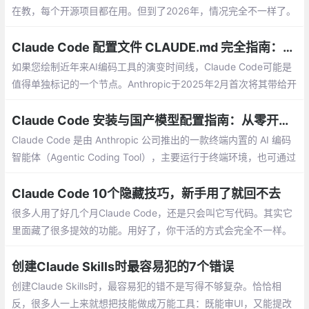
在教，每个开源项目都在用。但到了2026年，情况完全不一样了。
越来越多开发者开始不用LangChain了。它真的过时了吗？
Claude Code 配置文件 CLAUDE.md 完全指南：从入门到最佳实践
如果您绘制近年来AI编码工具的演变时间线，Claude Code可能是
值得单独标记的一个节点。Anthropic于2025年2月首次将其带给开
发者，当时它仍处于早期公开预览阶段。到2025年5月，它已开始
覆盖更广泛的开发者受众。
Claude Code 安装与国产模型配置指南：从零开始体验 AI 编码智能体
Claude Code 是由 Anthropic 公司推出的一款终端内置的 AI 编码
智能体（Agentic Coding Tool），主要运行于终端环境，也可通过
安装插件在 VS Code 等 IDE 中调用。
Claude Code 10个隐藏技巧，新手用了就回不去
很多人用了好几个月Claude Code，还是只会叫它写代码。其实它
里面藏了很多提效的功能。用好了，你干活的方式会完全不一样。
下面这10个技巧，是新手最该先学会的。
创建Claude Skills时最容易犯的7个错误
创建Claude Skills时，最容易犯的错不是写得不够复杂。恰恰相
反，很多人一上来就想把技能做成万能工具：既能审UI，又能提改