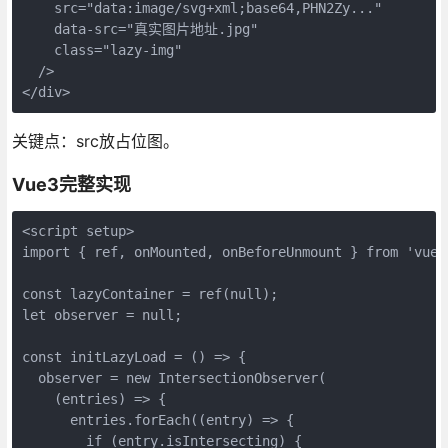
    src="data:image/svg+xml;base64,PHN2Zy..." 
    data-src="真实图片地址.jpg"  
    class="lazy-img"
  />
</div>
关键点：src放占位图。
Vue3完整实现
<script setup>

import { ref, onMounted, onBeforeUnmount } from 'vue';
const lazyContainer = ref(null);

let observer = null;

const initLazyLoad = () => {

  observer = new IntersectionObserver(

    (entries) => {

      entries.forEach((entry) => {

        if (entry.isIntersecting) {
