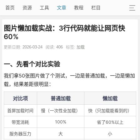
首页
资源
工具
文章
教程
栏目
图片懒加载实战：3行代码就能让网页快
60%
更新日期:
2026-03-24
阅读:
406
标签:
加载
一、先看个对比实验
我们拿50张图片做了个测试，一边是普通加载，一边是懒加
载，结果差距很明显：
对比项
普通加载
懒加载
首屏加载时间
慢（一次性全加载）
快（只加载能看到的）
100%
带宽消耗
省了60%以上
服务器压力
大
小