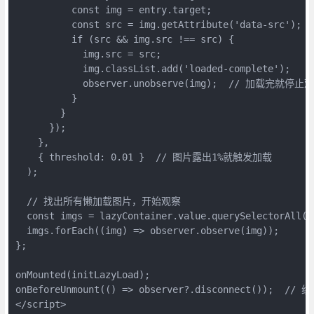
          const img = entry.target;

          const src = img.getAttribute('data-src');

          if (src && img.src !== src) {

            img.src = src;

            img.classList.add('loaded-complete');

            observer.unobserve(img);  // 加载完就停止观
          }

        }

      });

    },

    { threshold: 0.01 }  // 图片露出1%就触发加载

  );

  // 找出所有懒加载图片，开始观察

  const imgs = lazyContainer.value.querySelectorAll('.
  imgs.forEach((img) => observer.observe(img));

};

onMounted(initLazyLoad);

onBeforeUnmount(() => observer?.disconnect());  /
</script>