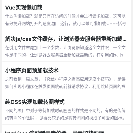
Vue实现懒加载
什么叫懒加载？就是只有在访问的时候才会进行请求加载，这可以
有效提升网站打开的速度,加上这行，就可以做到懒加载↓===括号
里的路径改成组件的路径，然后就不需要在上面import了
解决js/css文件缓存，让浏览器去服务器重新加载最新js/css
在引用文件末尾加上一个参数，让浏览器知道这个文件跟上一个文
件是不同的，让浏览器去服务器重新加载最新的，在引用的js、js
p、css、html等文件的地址后面加上参数的作用：
小程序页面预加载技术
之前看到一篇文章，《微信小程序之提高应用速度小技巧》，是讲
如何实现小程序在触发页面跳转前就请求协议，利用跳转页面的短
短200~300ms的时间，获取到数据并渲染到页面上，实现数据在
小程序页面中预加载。这种技术
纯CSS实现加载转圈样式
不同的项目中对于等待加载时转圈圈的样式是不同的，有的是传统
的转圈的gif图片，见得比较多的是将转圈圈的换成了可爱的图标。
有时候项目中加入等待加载的图片会很违和，不符合美观，所以需
要用CSS做一个。