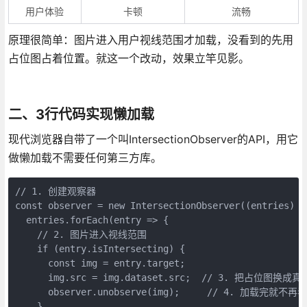
用户体验
卡顿
流畅
原理很简单：图片进入用户视线范围才加载，没看到的先用
占位图占着位置。就这一个改动，效果立竿见影。
二、3行代码实现懒加载
现代浏览器自带了一个叫IntersectionObserver的API，用它
做懒加载不需要任何第三方库。
// 1. 创建观察器

const observer = new IntersectionObserver((entries) =>
  entries.forEach(entry => {

    // 2. 图片进入视线范围

    if (entry.isIntersecting) {

      const img = entry.target;

      img.src = img.dataset.src;  // 3. 把占位图换成真
      observer.unobserve(img);     // 4. 加载完就不再
    }
