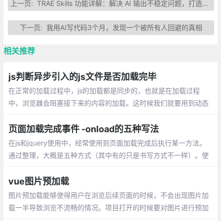
上一页:
TRAE Skills 功能详解：解决 AI 输出不稳定问题，打造专属技能包
下一页:
我用AI写代码3个月，发现一个被所有人回避的真相
相关推荐
js判断异步引入的js文件是否加载完毕
在正常的加载过程中，js的加载都是同步的，也就是在加载过程
中，浏览器会阻塞接下来的内容的加载。这时候我们就要用到动态
加载，动态加载是异步的，如果我们在后边要用到这个动态加载的j
s文件里的东西
页面加载完成事件 -onload的五种写法
在js和jquery使用中，经常使用到页面加载完成后执行某一方法。
通过整理，大概是五种方式（其中有的只是书写方式不一样）。使
用jQuery的$(function){};document加载完成后就执行方法。
vue图片预加载
图片预加载能够使得用户在浏览后续页面的时候，不会出现图片加
载一半导致浏览不流畅的情况。项目打开的时候要对图片进行预加
载，在App.vue里面的beforeCreate添加预加载程序