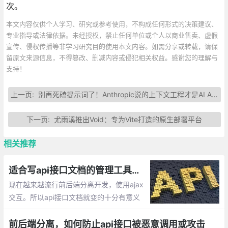
次。
本文内容仅供个人学习、研究或参考使用，不构成任何形式的决策建议、
专业指导或法律依据。未经授权，禁止任何单位或个人以商业售卖、虚假
宣传、侵权传播等非学习研究目的使用本文内容。如需分享或转载，请保
留原文来源信息，不得篡改、删减内容或侵犯相关权益。感谢您的理解与
支持！
上一页:
别再死磕提示词了！Anthropic说的上下文工程才是AI Agent的关键
下一页:
尤雨溪推出Void：专为Vite打造的原生部署平台
相关推荐
适合写api接口文档的管理工具有哪些？
现在越来越流行前后端分离开发，使用ajax
交互。所以api接口文档就变的十分有意义
了，目前市场有哪些比较优秀的接口文档管
理工具呢？比如：MinDoc，eoLinker，apiz
前后端分离，如何防止api接口被恶意调用或攻击