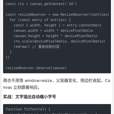
const ctx = canvas.getContext('2d')

const resizeObserver = new ResizeObserver((entries) =>
  for (const entry of entries) {

    const { width, height } = entry.contentRect

    canvas.width = width * devicePixelRatio

    canvas.height = height * devicePixelRatio

    ctx.scale(devicePixelRatio, devicePixelRatio)

    redraw() // 重新绘制内容

  }

})

resizeObserver.observe(canvas)
再也不用等 window.resize，父容器变化、侧边栏收起，Ca
nvas 立刻跟着响应。
实战：文字溢出自动缩小字号
function fitText(el) {
