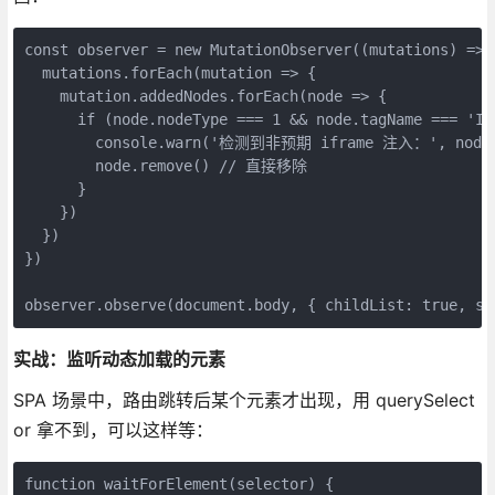
const observer = new MutationObserver((mutations) => {
  mutations.forEach(mutation => {

    mutation.addedNodes.forEach(node => {

      if (node.nodeType === 1 && node.tagName === 'IFR
        console.warn('检测到非预期 iframe 注入：', node)
        node.remove() // 直接移除

      }

    })

  })

})

observer.observe(document.body, { childList: true, su
实战：监听动态加载的元素
SPA 场景中，路由跳转后某个元素才出现，用 querySelect
or 拿不到，可以这样等：
function waitForElement(selector) {
