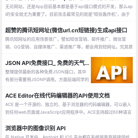
za，RAML，Swagger等等
无论网站，还是App目前基本都是基于api接口模式的开发，那么ap
i的安全就尤为重要了。目前攻击最常见的就是“短信轰炸机”，由于
短信接口验证是App,网站检验用户手机号最真实的途径，使用短信
验证码在提供便利的同时，也成了呗恶意攻击的对象，那么如何才
超赞的腾讯短网址(微信url.cn短链接)生成api接口
能防止被恶意调用呢？
腾讯短网址的应用场景很广，譬如短信营销、邮件推广、微信营
销、QQ营销、自媒体推广、渠道推广等，都会用到短网址。究其原
因是在于短网址可以降低推广成本、用户记忆成本，提高用户点击
率；在特定的场景下推广还能规避关键词，防止域名被拦截
JSON API免费接口_ 免费的天气预报、地图、IP、手机信息查询、翻译、新闻等api接口
整理提供最新的各种免费JSON接口，其中
有部分需要用JSONP调用。方面前端同学的
学习或在网站中的使用，包括：免费的天气
预报、地图、IP、手机信息查询、翻译、新
ACE Editor在线代码编辑器的API使用文档
闻等api接口
ACE 是一个开源的、独立的、基于浏览器的代码编辑器，可以嵌入
到任何web页面或JavaScript应用程序中。ACE支持超过60种语言
语法高亮，并能够处理代码多达400万行的大型文档
浏览器中的图像识别 API
在 Native 开发中，Android 和 IOS 平台都在系统层面直接提供给