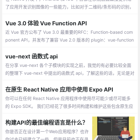
了应用开发识别图像的一些能力，比如对于二维码/条形码的识别，
Android 可以使用 barcode API 、 iOS 可以使用 CIQRCodeFeatu
re API 。
Vue 3.0 体验 Vue Function API
近 Vue 官方公布了 Vue 3.0 最重要的RFC：Function-based com
ponent API，并发布了兼容 Vue 2.0 版本的 plugin：vue-function
-api，可用于提前体验 Vue 3.0 版本的 Function-based compone
nt API
vue-next 函数式 api
在分享 vue-next 各个子模块的实现之前，我觉的有必要比较全面
的整理下 vue-next 中提出的函数式 api，了解这些的话，无论是对
于源码的阅读，还是当正式版发布时开始学习，应该都会有起到一
定的辅助作用
在原生 React Native 应用中使用 Expo API
你可以在任何 React Native 应用程序中使用尽可能少或尽可能多
的 Expo SDK。 我们已经花了很多时间构建和维护这些包含原生应
用特性的跨平台 API，我们很高兴最终实现了向整个 React Native
生态共享这些 API
构建API的最佳编程语言是什么？
你是否正在设计第一个Web应用程序？也许
你过去已经建立了一些，但是目前也正在寻