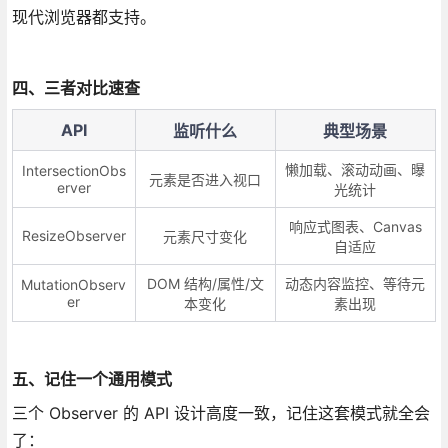
现代浏览器都支持。
四、三者对比速查
API
监听什么
典型场景
懒加载、滚动动画、曝
IntersectionObs
元素是否进入视口
erver
光统计
响应式图表、Canvas
ResizeObserver
元素尺寸变化
自适应
DOM 结构/属性/文
动态内容监控、等待元
MutationObserv
er
本变化
素出现
五、记住一个通用模式
三个 Observer 的 API 设计高度一致，记住这套模式就全会
了：