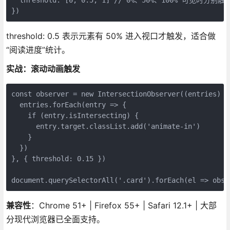
})
threshold: 0.5 表示元素有 50% 进入视口才触发，适合做
“阅读进度”统计。
实战：滚动动画触发
const observer = new IntersectionObserver((entries) =>
  entries.forEach(entry => {

    if (entry.isIntersecting) {

      entry.target.classList.add('animate-in')

    }

  })

}, { threshold: 0.15 })

document.querySelectorAll('.card').forEach(el => obse
兼容性
：Chrome 51+ | Firefox 55+ | Safari 12.1+ | 大部
分现代浏览器已全面支持。