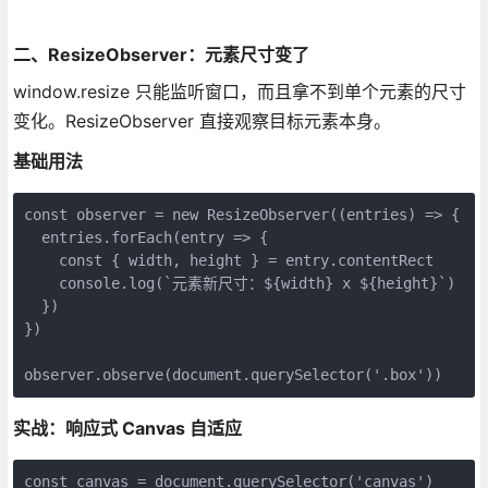
二、ResizeObserver：元素尺寸变了
window.resize 只能监听窗口，而且拿不到单个元素的尺寸
变化。ResizeObserver 直接观察目标元素本身。
基础用法
const observer = new ResizeObserver((entries) => {

  entries.forEach(entry => {

    const { width, height } = entry.contentRect

    console.log(`元素新尺寸：${width} x ${height}`)

  })

})

observer.observe(document.querySelector('.box'))
实战：响应式 Canvas 自适应
const canvas = document.querySelector('canvas')
