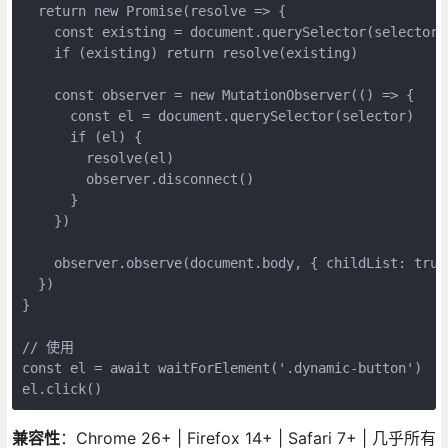
  return new Promise(resolve => {

    const existing = document.querySelector(selector)

    if (existing) return resolve(existing)

    const observer = new MutationObserver(() => {

      const el = document.querySelector(selector)

      if (el) {

        resolve(el)

        observer.disconnect()

      }

    })

    observer.observe(document.body, { childList: true,
  })

}

// 使用

const el = await waitForElement('.dynamic-button')

el.click()
兼容性
：Chrome 26+ | Firefox 14+ | Safari 7+ | 几乎所有