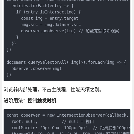
  entries.forEach(entry => {

    if (entry.isIntersecting) {

      const img = entry.target

      img.src = img.dataset.src

      observer.unobserve(img) // 加载完就取消观察

    }

  })

})

document.querySelectorAll('img[>).forEach(img => {

  observer.observe(img)

})
浏览器内部处理，不占主线程，性能天壤之别。
进阶用法：控制触发时机
const observer = new IntersectionObserver(callback, {

  root: null,          // null = 视口

  rootMargin: '0px 0px -100px 0px', // 距离底部100px
  threshold: [0, 0.5, 1] // 0%、50%、100% 可见时分别触发