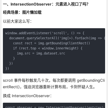
一、IntersectionObserver：元素进入视口了吗？
经典场景：图片懒加载
以前大家这么写：
window.addEventListener('scroll', () => {

  document.querySelectorAll('img[>).forEach(img => {

    const rect = img.getBoundingClientRect()

    if (rect.top < window.innerHeight) {

      img.src = img.dataset.src

    }

  })

})
scroll 事件每秒触发几十次，每次都要调用 getBoundingCli
entRect()，强迫浏览器重新计算布局，卡到怀疑人生。
换成 IntersectionObserver：
const observer = new IntersectionObserver((entries) =>