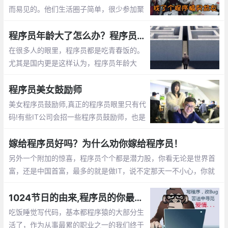
而易见的。他们生活圈子简单，很少参加聚
会。他们不是在修改代码，就是在去修改代
码的路上。这篇文章告诉你怎么撩程序员
程序员年龄大了怎么办？程序员年龄大了的出路
在很多人的眼里，程序员都是吃青春饭的。
尤其是国内更是这样认为，程序员年龄大
了，体力越来越差，就不好找工作了，开始
担心以后的出路了。那么未来大龄程序员的
程序员美女鼓励师
出路在哪呢？
美女程序员鼓励师,真正的程序员眼里只有代
码!有些IT公司会招一些程序员鼓励师，也是
为了提高程序员们的工作”战斗值”。 而关于
程序员鼓励师的作用，她们总是能激发程序
嫁给程序员好吗？为什么劝你嫁给程序员！
员们的肾上腺素分泌。
另外一个附加的惊喜，程序员个个都是潜力股，你看无论是世界首
富，还是中国首富，最多的就是做IT，说不定那天一不小心，你就
成了亿万富翁的老婆啦， mm们，选个程序员当老公不会错的。程
序员收入稳定，生活安逸，属于长期持有型成长股
1024节日的由来,程序员的你最想对自己说的是什么？【1024程序员节日】
吃饭睡觉写代码，基本都程序猿的大部分生
活了，作为从事最累的职业之一的我们终于