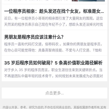
有了自己的节日，那就是1024。1024向程
序员致敬，向自己致敬，向未来致敬。
一位程序员相亲：趁头发还在找个女友，标准是女孩就行
近日，有一位程序员小哥哥的相亲图引发了大量网友的围观。这位
天然呆的程序员表示自己现在年纪不小了，想趁头发还没掉光时找
个女朋友。至于择偶的标准，他表示只要是女孩就行
男朋友是程序员应该注意什么？
程序员一直和代码打交道，俗称码农 。如果你的男朋友是程序员，
在你心目可能觉得他：具备高智商技能、不爱与人打交道、T恤和
牛仔裤是基本标配、不浪漫的直男癌等等，那怎么和程序员男朋友
相处呢，需要你应该注意什么呢？
35 岁后程序员如何破局？5 条高价值职业路径解析
对于步入 35 岁的程序员而言，职业生涯往往来到关键转折点。当
不再是团队中最年轻的技术骨干，如何规划未来发展成为必须面对
的课题。结合行业动态与资深从业者经验，以下五条职业路径值得
深入探讨
点击更多...
内容以共享、参考、研究为目的,不存在任何商业目的。其版权属原作者所有,如有