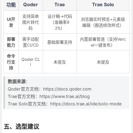
Qoder
Trae
Trae Solo
功能
支持简单
设计稿→代码
UI开
浏览器实时预览+元素级
图片转代
（准确率9
发
编辑（圈选修改样式）
码
2%）
部署
需手动配
内置部署管道（支持Verc
基础部署支持
能力
置CI/CD
el一键发布）
命令
Qoder CL
行支
未提及
未提及
I
持
数据来源
：
Qoder官方文档：https://docs.qoder.com
Trae官方文档：https://www.trae.ai/blog
Trae Solo官方文档：https://docs.trae.ai/ide/solo-mode
五、选型建议