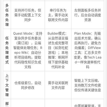
多
任
支持并行任务，但
串行任务为
左侧面板多任务并
务
需手动配置上下文
主，需手动关
行，后台自动调度
处
同步
联跨文件内容
资源
理
Quest Mode：支持
Builder模式：
Plan Mode：先输
任
复杂异步任务委派
从自然语言描
出技术方案，确认
务
（需订阅），云端
述生成完整项
后再执行，避免方
处
智能体处理任务；R
目（如贪吃蛇
向偏差；DiffView
理
epo Wiki：自动分
游戏）；本地
工具：汇总多文件
模
析项目结构，提取
推理：断网环
变更，像Tech Lea
式
代码隐性知识生成
境下提供基础
d一样快速审核代
文档
代码补全
码
上
下
智能上下文压缩，
仓库级索引，自动
需手动关联跨
文
支持数万文件检索
同步修改
文件内容
管
但仅传递关键信息
理
部
内置部署管道，支