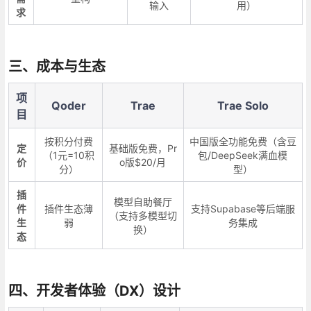
输入
用）
求
三、成本与生态
项
Qoder
Trae
Trae Solo
目
按积分付费
中国版全功能免费（含豆
定
基础版免费，Pr
（1元=10积
包/DeepSeek满血模
价
o版$20/月
分）
型）
插
模型自助餐厅
件
插件生态薄
支持Supabase等后端服
（支持多模型切
生
弱
务集成
换）
态
四、开发者体验（DX）设计