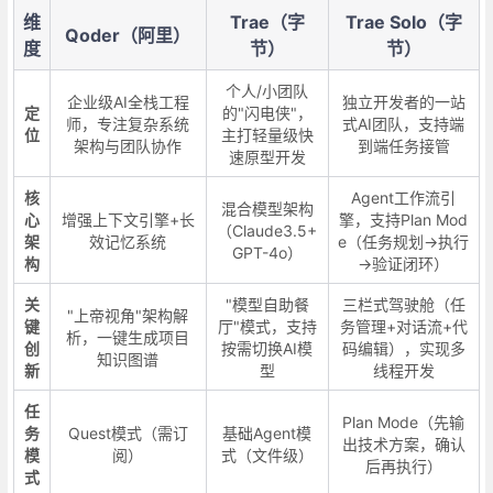
维
Trae（字
Trae Solo（字
Qoder（阿里）
度
节）
节）
个人/小团队
企业级AI全栈工程
独立开发者的一站
定
的"闪电侠"，
师，专注复杂系统
式AI团队，支持端
位
主打轻量级快
架构与团队协作
到端任务接管
速原型开发
核
Agent工作流引
混合模型架构
心
增强上下文引擎+长
擎，支持Plan Mod
（Claude3.5+
架
效记忆系统
e（任务规划→执行
GPT-4o）
构
→验证闭环）
关
"模型自助餐
三栏式驾驶舱（任
"上帝视角"架构解
键
厅"模式，支持
务管理+对话流+代
析，一键生成项目
创
按需切换AI模
码编辑），实现多
知识图谱
新
型
线程开发
任
Plan Mode（先输
务
Quest模式（需订
基础Agent模
出技术方案，确认
模
阅）
式（文件级）
后再执行）
式