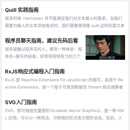
Quill 实践指南
很多时候 <textarea> 并不能满足我们对文本输入的需求，当我们
需要为输入的文本添加格式时，我们需要使用像 quill 这样的富文本
编辑器来完成富文本的输入。本文将会详细的讲解如何使用 quill 定
制一个自己的富文本编辑器。
程序员聊天指南，建议先码后看
很多接触过程序员的人，都有一种体会：程
序员=聊天终结者。经常用简短有力的几个
字结束掉你苦心经营的聊天氛围，比如：你
现在忙不忙？忙。那我真的是打扰了
RxJS响应式编程入门指南
RxJS 是 Reactive Extensions for JavaScript 的缩写，起源于 Re
active Extensions，是一个基于可观测数据流 Stream 结合观察者
模式和迭代器模式的一种异步编程的应用库。RxJS 是 Reactive Ex
tensions 在 JavaScript 上的实现
SVG入门指南
SVG，即可缩放矢量图形(Scalable Vector Graphics)，是一种 XM
L 应用，可以以一种简洁、可移植的形式表示图形信息。目前，人
们对 SVG 越来越感兴趣。大多数现代浏览器都能显示 SVG 图形，