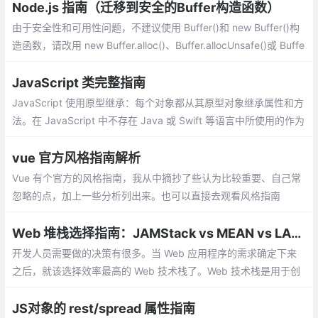
并且大多数矢量绘图软件都能导出 SVG 图形
Node.js 指南（迁移到安全的Buffer构造函数）
由于安全性和可用性问题，不建议使用 Buffer()和 new Buffer()构
造函数，请改用 new Buffer.alloc()、Buffer.allocUnsafe()或 Buffe
r.from()构造方法。
JavaScript 类完整指南
JavaScript 使用原型继承：每个对象都从其原型对象继承属性和方
法。在 JavaScript 中不存在 Java 或 Swift 等语言中所使用的作为
创建对象 蓝图的传统类，原型继承仅处理对象。
vue 官方风格指南解析
Vue 有个官方的风格指南，我从中摘抄了些认为比较重要、自己常
忽略的点，加上一些分析列出来。也可以直接去观看风格指南
Web 堆栈选择指南：JAMStack vs MEAN vs LAMP
开发人员需要做的决策有很多。当 Web 应用程序的需求确定下来
之后，就该选择效率最高的 Web 技术栈了。Web 技术栈是用于创
建 Web 应用程序的技术工具集。一套 Web 技术栈由 OS（操作系
统）、Web 服务器
JS对象的 rest/spread 属性指南