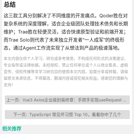
总结
这三款工具分别解决了不同维度的开发痛点。Qoder胜在对
复杂系统的深度理解，适合企业级团队处理技术债务和长期
维护；Trae胜在轻便灵活，适合快速原型验证和前端开发；
而Trae Solo则代表了未来独立开发者"一人成军"的终极形
态，通过Agent工作流实现了从想法到产品的极速落地。
本文内容仅供个人学习、研究或参考使用，不构成任何形式的决策建议、
专业指导或法律依据。未经授权，禁止任何单位或个人以商业售卖、虚假
宣传、侵权传播等非学习研究目的使用本文内容。如需分享或转载，请保
留原文来源信息，不得篡改、删减内容或侵犯相关权益。感谢您的理解与
支持！
上一页:
Vue3 Axios企业级封装终章：手把手实现useRequest Hook，自动管理请求状态
下一页:
TypeScript 常见坏习惯 Top 10，看看你中了几个
相关推荐