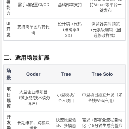
署
需手动配置CI/CD
基础部署支持
持Vercel等平台一
能
键发布
力
UI
设计稿→代码
浏览器实时预览
支持简单图片转代
开
（准确率9
+元素级编辑（圈
码
发
2%）
选修改样式）
二、适用场景扩展
场
Qoder
Trae
Trae Solo
景
项
大型企业级项目
目
小型模块/
中型项目独立开发（如
（微服务/技术债务
规
个人项目
全栈Web应用）
清理）
模
开
快速原型验
需求→部署全流程自动
发
长期维护、跨模块
证、多模态
化（15分钟生成完整应
需
重构