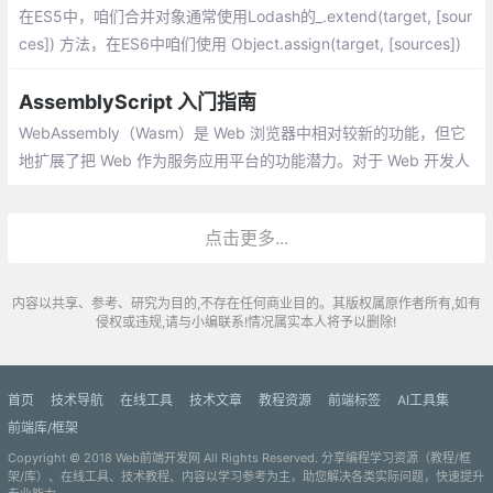
在ES5中，咱们合并对象通常使用Lodash的_.extend(target, [sour
ces]) 方法，在ES6中咱们使用 Object.assign(target, [sources])
来合并对象，当然现在最常用应该是使用 Rest/Spread(展开运算符
与剩余操作符)。
AssemblyScript 入门指南
WebAssembly（Wasm）是 Web 浏览器中相对较新的功能，但它
地扩展了把 Web 作为服务应用平台的功能潜力。对于 Web 开发人
员来说，学习使用 WebAssembly 可能会有一个艰难的过程
点击更多...
内容以共享、参考、研究为目的,不存在任何商业目的。其版权属原作者所有,如有
侵权或违规,请与小编联系!情况属实本人将予以删除!
首页
技术导航
在线工具
技术文章
教程资源
前端标签
AI工具集
前端库/框架