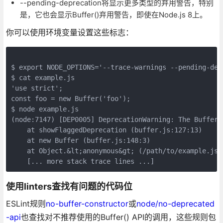
--pending-deprecation将显示更多类型的弃用警告，特别
是，它也会显示Buffer()弃用警告，即使在Node.js 8上。
你可以使用环境变量设置这些标志：
$ export NODE_OPTIONS='--trace-warnings --pending-depr
$ cat example.js

'use strict';

const foo = new Buffer('foo');

$ node example.js

(node:7147) [DEP0005] DeprecationWarning: The Buffer(
    at showFlaggedDeprecation (buffer.js:127:13)

    at new Buffer (buffer.js:148:3)

    at Object.&lt;anonymous&gt; (/path/to/example.js:2
    [... more stack trace lines ...]
使用linters查找有问题的代码位
ESLint规则
no-buffer-constructor
或
node/no-deprecated
-api
也查找对不推荐使用的Buffer() API的调用，这些规则包