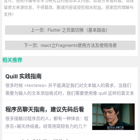
宣传、侵权传播等非学习研究目的使用本文内容。如需分享或转载，请保
留原文来源信息，不得篡改、删减内容或侵犯相关权益。感谢您的理解与
支持！
上一页:
Flutter 之页面切换（基本路由）
下一页:
react之Fragments使用方法及使用场景
相关推荐
Quill 实践指南
很多时候 <textarea> 并不能满足我们对文本输入的需求，当我们
需要为输入的文本添加格式时，我们需要使用像 quill 这样的富文本
编辑器来完成富文本的输入。本文将会详细的讲解如何使用 quill 定
制一个自己的富文本编辑器。
程序员聊天指南，建议先码后看
很多接触过程序员的人，都有一种体会：程
序员=聊天终结者。经常用简短有力的几个
字结束掉你苦心经营的聊天氛围，比如：你