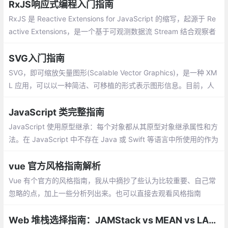
现在忙不忙？忙。那我真的是打扰了
RxJS响应式编程入门指南
RxJS 是 Reactive Extensions for JavaScript 的缩写，起源于 Re
active Extensions，是一个基于可观测数据流 Stream 结合观察者
模式和迭代器模式的一种异步编程的应用库。RxJS 是 Reactive Ex
tensions 在 JavaScript 上的实现
SVG入门指南
SVG，即可缩放矢量图形(Scalable Vector Graphics)，是一种 XM
L 应用，可以以一种简洁、可移植的形式表示图形信息。目前，人
们对 SVG 越来越感兴趣。大多数现代浏览器都能显示 SVG 图形，
并且大多数矢量绘图软件都能导出 SVG 图形
JavaScript 类完整指南
JavaScript 使用原型继承：每个对象都从其原型对象继承属性和方
法。在 JavaScript 中不存在 Java 或 Swift 等语言中所使用的作为
创建对象 蓝图的传统类，原型继承仅处理对象。
vue 官方风格指南解析
Vue 有个官方的风格指南，我从中摘抄了些认为比较重要、自己常
忽略的点，加上一些分析列出来。也可以直接去观看风格指南
Web 堆栈选择指南：JAMStack vs MEAN vs LAMP