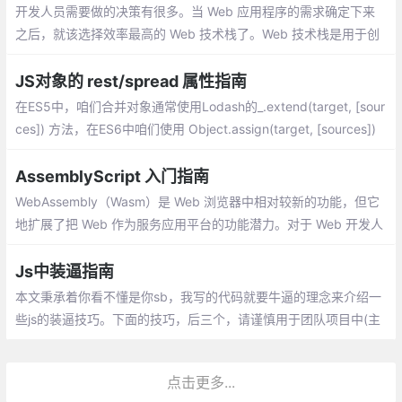
开发人员需要做的决策有很多。当 Web 应用程序的需求确定下来
之后，就该选择效率最高的 Web 技术栈了。Web 技术栈是用于创
建 Web 应用程序的技术工具集。一套 Web 技术栈由 OS（操作系
统）、Web 服务器
JS对象的 rest/spread 属性指南
在ES5中，咱们合并对象通常使用Lodash的_.extend(target, [sour
ces]) 方法，在ES6中咱们使用 Object.assign(target, [sources])
来合并对象，当然现在最常用应该是使用 Rest/Spread(展开运算符
与剩余操作符)。
AssemblyScript 入门指南
WebAssembly（Wasm）是 Web 浏览器中相对较新的功能，但它
地扩展了把 Web 作为服务应用平台的功能潜力。对于 Web 开发人
员来说，学习使用 WebAssembly 可能会有一个艰难的过程
Js中装逼指南
本文秉承着你看不懂是你sb，我写的代码就要牛逼的理念来介绍一
些js的装逼技巧。下面的技巧，后三个，请谨慎用于团队项目中(主
要考虑到可读性的问题)
点击更多...