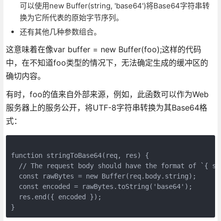
可以使用new Buffer(string, 'base64')将Base64字符串转
换为它所代表的原始字节序列。
还有其他几种参数组合。
这意味着在像var buffer = new Buffer(foo);这样的代码
中，在不知道foo类型的情况下，无法确定生成的缓冲区的
确切内容。
有时，foo的值来自外部来源，例如，此函数可以作为Web
服务器上的服务公开，将UTF-8字符串转换为其Base64格
式：
function stringToBase64(req, res) {

  // The request body should have the format of `{ str
  const rawBytes = new Buffer(req.body.string);

  const encoded = rawBytes.toString('base64');

  res.end({ encoded });

}