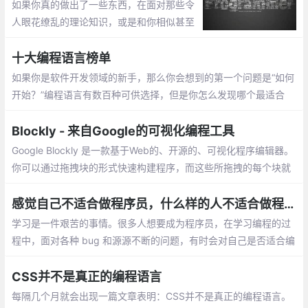
如果你真的做出了一些东西，在面对那些令
人眼花缭乱的理论知识，或是和你相似甚至
比你做的更糟糕的人时大可不必谦虚。在一
天结束之时，正是那些在战壕中的开发者
十大编程语言榜单
——构建、测试和开发了代码的人，真正做
如果你是软件开发领域的新手，那么你会想到的第一个问题是“如何
了事情。
开始？”编程语言有数百种可供选择，但是你怎么发现哪个最适合
你，你的兴趣和职业目标又在哪里呢？选择最佳编程语言以学习的
最简单方法之一，是通过市场反响、技术趋势的发展…
Blockly - 来自Google的可视化编程工具
Google Blockly 是一款基于Web的、开源的、可视化程序编辑器。
你可以通过拖拽块的形式快速构建程序，而这些所拖拽的每个块就
是组成程序的基本单元。可视化编程完成
感觉自己不适合做程序员，什么样的人不适合做程序员？
学习是一件艰苦的事情。很多人想要成为程序员，在学习编程的过
程中，面对各种 bug 和源源不断的问题，有时会对自己是否适合编
程这一问题产生困扰。在教学的过程中，他总结出了不适合做程序
员的十个特征
CSS并不是真正的编程语言
每隔几个月就会出现一篇文章表明：CSS并不是真正的编程语言。