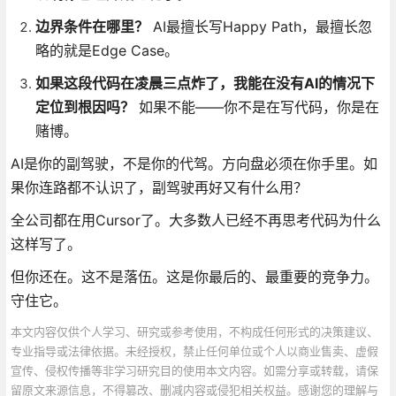
边界条件在哪里？
AI最擅长写Happy Path，最擅长忽
略的就是Edge Case。
如果这段代码在凌晨三点炸了，我能在没有AI的情况下
定位到根因吗？
如果不能——你不是在写代码，你是在
赌博。
AI是你的副驾驶，不是你的代驾。方向盘必须在你手里。如
果你连路都不认识了，副驾驶再好又有什么用？
全公司都在用Cursor了。大多数人已经不再思考代码为什么
这样写了。
但你还在。这不是落伍。这是你最后的、最重要的竞争力。
守住它。
本文内容仅供个人学习、研究或参考使用，不构成任何形式的决策建议、
专业指导或法律依据。未经授权，禁止任何单位或个人以商业售卖、虚假
宣传、侵权传播等非学习研究目的使用本文内容。如需分享或转载，请保
留原文来源信息，不得篡改、删减内容或侵犯相关权益。感谢您的理解与