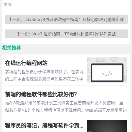
支持！
上一页:
JavaScript展开语法完全指南：从核心原理到避坑实践
下一页:
Vue3 进阶指南：TSX组件封装与冷门API实战
相关推荐
在线运行编程网站
学编程的程序员小伙伴越来越多了，在学习
的过程中会发现很多知识点如果不在工作中
运用或者手写带验证的话，很容易忘记。任
何技能的掌握都是需要不断练习的。在此整
前端的编程软件哪些比较好用？
理一些在线运行编程的网站。
推荐8款最好用的前端开发工具供美工或者前端开发人员使用，当
然若你是NB的全栈工程师也可以下载使用。Web前端开发最常见的
编程软件有以下几种： 在前端开发中，有一个非常好用的工具，Vi
sual Studio Code，简称VS code
程序员的笔记，编程写软件学到的 7 件事