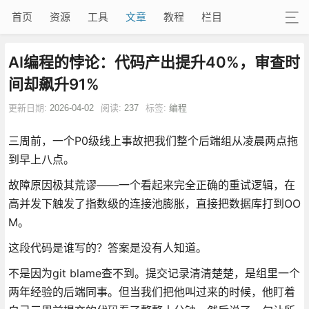
首页
资源
工具
文章
教程
栏目
AI编程的悖论：代码产出提升40%，审查时
间却飙升91%
更新日期:
2026-04-02
阅读:
237
标签:
编程
三周前，一个P0级线上事故把我们整个后端组从凌晨两点拖
到早上八点。
故障原因极其荒谬——一个看起来完全正确的重试逻辑，在
高并发下触发了指数级的连接池膨胀，直接把数据库打到OO
M。
这段代码是谁写的？答案是没有人知道。
不是因为git blame查不到。提交记录清清楚楚，是组里一个
两年经验的后端同事。但当我们把他叫过来的时候，他盯着