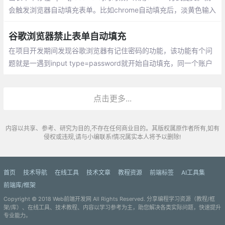
会触发浏览器自动填充表单。比如chrome自动填充后，淡黄色输入
框代替了背景样式，看起来有些怪异。input文本框是使用图片背景
的
谷歌浏览器禁止表单自动填充
在项目开发期间发现谷歌浏览器有记住密码的功能，该功能有个问
题就是一遇到input type=password就开始自动填充，同一个账户
还好，就是bug了。找了一堆解决方案终于找到了办法，下面分享
一下解决方案。
点击更多...
内容以共享、参考、研究为目的,不存在任何商业目的。其版权属原作者所有,如有
侵权或违规,请与小编联系!情况属实本人将予以删除!
首页
技术导航
在线工具
技术文章
教程资源
前端标签
AI工具集
前端库/框架