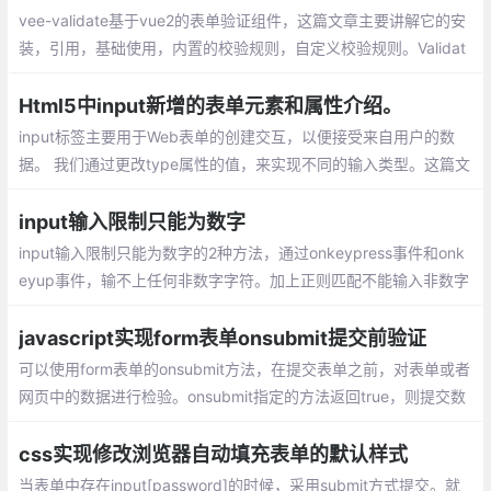
vee-validate基于vue2的表单验证组件，这篇文章主要讲解它的安
装，引用，基础使用，内置的校验规则，自定义校验规则。Validat
or是以$validator被组件自动注入到Vue实例的，同时也可以独立的
进行调用
Html5中input新增的表单元素和属性介绍。
input标签主要用于Web表单的创建交互，以便接受来自用户的数
据。 我们通过更改type属性的值，来实现不同的输入类型。这篇文
章主要讲解html5中新增的表单属性。
input输入限制只能为数字
input输入限制只能为数字的2种方法，通过onkeypress事件和onk
eyup事件，输不上任何非数字字符。加上正则匹配不能输入非数字
字符就可以了
javascript实现form表单onsubmit提交前验证
可以使用form表单的onsubmit方法，在提交表单之前，对表单或者
网页中的数据进行检验。onsubmit指定的方法返回true，则提交数
据；返回false不提交数据。
css实现修改浏览器自动填充表单的默认样式
当表单中存在input[password]的时候，采用submit方式提交。就