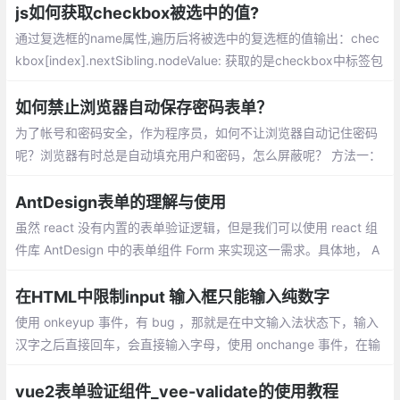
js如何获取checkbox被选中的值?
通过复选框的name属性,遍历后将被选中的复选框的值输出：chec
kbox[index].nextSibling.nodeValue: 获取的是checkbox中标签包
裹的文本值，建立一个数组,使用push 方法将被选中的元素保存到
数组
如何禁止浏览器自动保存密码表单？
为了帐号和密码安全，作为程序员，如何不让浏览器自动记住密码
呢？浏览器有时总是自动填充用户和密码，怎么屏蔽呢？ 方法一：
在输入框上添加 onfocus=this.type=password 输入框获得焦点时
改变输入框格式为密码框
AntDesign表单的理解与使用
虽然 react 没有内置的表单验证逻辑，但是我们可以使用 react 组
件库 AntDesign 中的表单组件 Form 来实现这一需求。具体地， A
ntDesign 中的表单组件 Form 与表单域 Form.Item（用于包裹任意
输入控制的容器）配合使用：
在HTML中限制input 输入框只能输入纯数字
使用 onkeyup 事件，有 bug ，那就是在中文输入法状态下，输入
汉字之后直接回车，会直接输入字母，使用 onchange 事件，在输
入内容后，只有 input 丧失焦点时才会得到结果，并不能在输入时
就做出响应，使用 oninput 事件，完美的解决了以上两种问题
vue2表单验证组件_vee-validate的使用教程