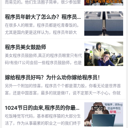
而易见的。他们生活圈子简单，很少参加聚
会。他们不是在修改代码，就是在去修改代
码的路上。这篇文章告诉你怎么撩程序员
程序员年龄大了怎么办？程序员年龄大了的出路
在很多人的眼里，程序员都是吃青春饭的。
尤其是国内更是这样认为，程序员年龄大
了，体力越来越差，就不好找工作了，开始
担心以后的出路了。那么未来大龄程序员的
程序员美女鼓励师
出路在哪呢？
美女程序员鼓励师,真正的程序员眼里只有代
码!有些IT公司会招一些程序员鼓励师，也是
为了提高程序员们的工作”战斗值”。 而关于
程序员鼓励师的作用，她们总是能激发程序
嫁给程序员好吗？为什么劝你嫁给程序员！
员们的肾上腺素分泌。
另外一个附加的惊喜，程序员个个都是潜力股，你看无论是世界首
富，还是中国首富，最多的就是做IT，说不定那天一不小心，你就
成了亿万富翁的老婆啦， mm们，选个程序员当老公不会错的。程
序员收入稳定，生活安逸，属于长期持有型成长股
1024节日的由来,程序员的你最想对自己说的是什么？【1024程序员节日】
吃饭睡觉写代码，基本都程序猿的大部分生
活了，作为从事最累的职业之一的我们终于