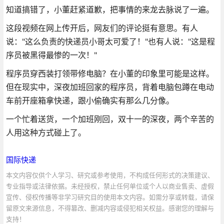
知道搞错了，小董赶紧道歉，把事情的来龙去脉说了一遍。
这段视频在网上传开后，网友们的评论挺有意思。有人
说："这么负责的快递员小哥太可爱了！"也有人说："这是程
序员被黑得最惨的一次！"
程序员穿西装打领带修电脑？在小董的印象里可能是这样。
但在现实中，深夜加班回家的程序员，背着电脑包蹲在电动
车前开座箱拿快递，跟小偷确实有那么几分像。
一个忙着送货，一个加班刚回，双十一的深夜，两个辛苦的
人用这种方式碰上了。
国际快递
本文内容仅供个人学习、研究或参考使用，不构成任何形式的决策建议、
专业指导或法律依据。未经授权，禁止任何单位或个人以商业售卖、虚假
宣传、侵权传播等非学习研究目的使用本文内容。如需分享或转载，请保
留原文来源信息，不得篡改、删减内容或侵犯相关权益。感谢您的理解与
支持！