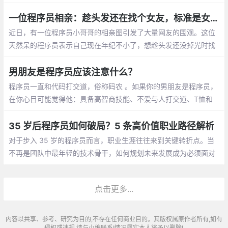
有了自己的节日，那就是1024。1024向程
序员致敬，向自己致敬，向未来致敬。
一位程序员相亲：趁头发还在找个女友，标准是女孩就行
近日，有一位程序员小哥哥的相亲图引发了大量网友的围观。这位
天然呆的程序员表示自己现在年纪不小了，想趁头发还没掉光时找
个女朋友。至于择偶的标准，他表示只要是女孩就行
男朋友是程序员应该注意什么？
程序员一直和代码打交道，俗称码农 。如果你的男朋友是程序员，
在你心目可能觉得他：具备高智商技能、不爱与人打交道、T恤和
牛仔裤是基本标配、不浪漫的直男癌等等，那怎么和程序员男朋友
相处呢，需要你应该注意什么呢？
35 岁后程序员如何破局？5 条高价值职业路径解析
对于步入 35 岁的程序员而言，职业生涯往往来到关键转折点。当
不再是团队中最年轻的技术骨干，如何规划未来发展成为必须面对
的课题。结合行业动态与资深从业者经验，以下五条职业路径值得
深入探讨
点击更多...
内容以共享、参考、研究为目的,不存在任何商业目的。其版权属原作者所有,如有
侵权或违规,请与小编联系!情况属实本人将予以删除!