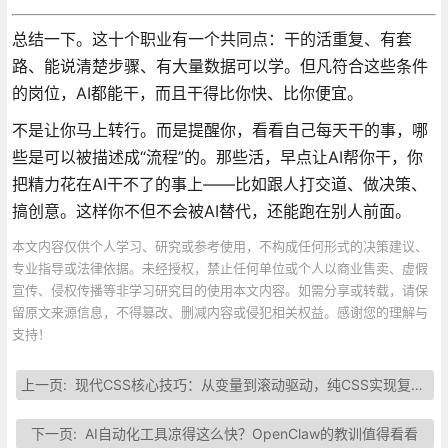
总结一下。这十个职业有一个共同点：干的活重复、有套
路、能说清楚步骤、有大量数据可以学。但凡符合这些条件
的岗位，AI都能干，而且干得比你快、比你便宜。
不是让你马上转行。而是提醒你，看看自己每天干的事，哪
些是可以被描述成“流程”的。那些活，早点让AI帮你干，你
把精力花在AI干不了的事上——比如跟人打交道、做决策、
搞创意。这样你不但不会被AI替代，还能跑在别人前面。
本文内容仅供个人学习、研究或参考使用，不构成任何形式的决策建议、
专业指导或法律依据。未经授权，禁止任何单位或个人以商业售卖、虚假
宣传、侵权传播等非学习研究目的使用本文内容。如需分享或转载，请保
留原文来源信息，不得篡改、删减内容或侵犯相关权益。感谢您的理解与
支持！
上一页:
现代CSS核心技巧：从变量到滚动驱动，纯CSS实现复杂交互
下一页:
AI自动化工具凉得这么快？OpenClaw的教训值得看看