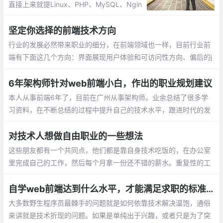
薪水过低并且退出了
直接上来就提Linux、PHP、MySQL、Ngin
x、Redis、Memcache、jQuery这些，然后
就直接上手搭环境、做项目
坚定你选择的前端技术方向
行业的发展必然带来职业的细分，在前端领域也一样，目前行业前
端有下面这几个方向：界面展现用户体验和可访问性方向、偏后的j
s/nodejs开发方向、audio/video音视频富媒体方向
6年架构师针对web前端小白，作出的职业规划建议
本人从事前端6年了，目前在广州从事架构师。业余总结了很多学
习资料，在不断总结的过程中提升自己的技术水平，跟进时代的发
展
对技术人想做自由职业的一些想法
这些朋友都有一个共同点，他们都是靠自身技术吃饭的，在办公室
里完成自己的工作，然后每个月拿一份还不错的薪水。重复性的工
作、无聊的业务、没有挑战的工作等等因素，让他们不想在当前的
环境中继续下去，想要出来自己做点事情
自学web前端达到什么水平，才能满足求职的标准？
大多数野生程序员最棘手的问题就是如何依靠技术解决温饱，通俗
来讲就是技术折现的问题。如果是单纯出于兴趣，或者只是为了突