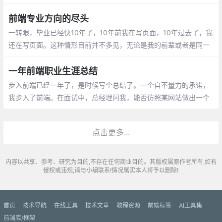
击某一阶段或者某一项目技术壁垒，不跟就业挂钩的自学倒也是无
关痛痒。但是当上岗成为自学的终极目标和结果时
前端专业方向的尽头
一转眼，毕业已经快10年了，10年前我在写页面，10年过去了，我
还在写页面。这种情形目前并不多见，无论是我的前辈或者是同一
年代入行的同辈，几乎都已经脱离一线了，至少我认识的那些都是
如此。
一年前端职业生涯总结
步入前端已经一年了，是时候写个总结了。一个自不量力的承诺，
我步入了前端。在面试中，总经理问我，能否仿照某网站做出一个
官网来，我那个时候连jquery都写不熟练，甚至都不会写，css没有
学过，html也知道的可怜
点击更多...
内容以共享、参考、研究为目的,不存在任何商业目的。其版权属原作者所有,如有
侵权或违规,请与小编联系!情况属实本人将予以删除!
首页
技术导航
在线工具
技术文章
教程资源
前端标签
AI工具集
前端库/框架