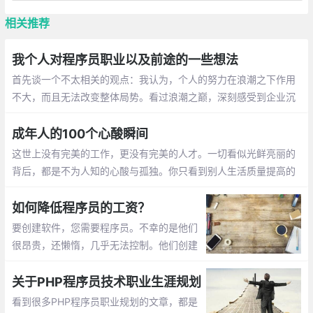
相关推荐
我个人对程序员职业以及前途的一些想法
首先谈一个不太相关的观点：我认为，个人的努力在浪潮之下作用
不大，而且无法改变整体局势。看过浪潮之巅，深刻感受到企业沉
浮很多是看势的。乘风而起，随潮而落，有些公司，大家都很喜
欢，然后 GG 了
成年人的100个心酸瞬间
这世上没有完美的工作，更没有完美的人才。一切看似光鲜亮丽的
背后，都是不为人知的心酸与孤独。你只看到别人生活质量提高的
一面，但只有他们自己知道，工作是如何把他们折磨得面目全非
如何降低程序员的工资？
要创建软件，您需要程序员。不幸的是他们
很昂贵，还懒惰，几乎无法控制。他们创建
的软件既能使用也可能不能运行，但您仍需
每月支付一次工资。当然，支付更少的钱总
关于PHP程序员技术职业生涯规划
是更好。然而，有时他们可能会发现他们的
看到很多PHP程序员职业规划的文章，都是