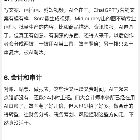
写文案、画插画、剪短视频，AI全在干。ChatGPT写营销文
案有模有样，Sora能生成视频，Midjourney出的图不输专业
画师。批量生产的内容，比如商品描述、资讯快报，AI包圆
了。但真正有创意、有洞察的东西，还得人来干。以后创作
者会分成两拨：一拨用AI当工具，效率翻倍；另一拨只会干
重复活，被AI淘汰。
6. 会计和审计
对账、贴票、做报表，这些活又枯燥又费时间，AI干起来一
点错都没有，还能24小时上班。四大会计师事务所已经在用
AI审账了，效率翻了好几倍，但人也少招了好多。做会计的
得转型，往财务分析、税务筹划、风险控制这些方向走，不
然真没活干。