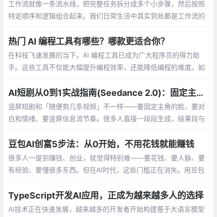
工作流就像一条流水线，把完整任务拆分成多个小步骤，然后按照
特定顺序和逻辑组合起来。我们日常生活中其实到处都是工作流的
例子。只要是这种规律性的工作流程，都可以尝试用AI工作流来实
现自动化。
热门 AI 编程工具有哪些？哪款更适合你？
在科技飞速发展的当下，AI 编程工具已成为广大程序员的得力助
手。这些工具不仅能大幅提升编程效率，还能降低编程的难度。如
果你还没用过这些工具，可能会在开发效率上落后于别人。
AI短剧从0到1实战指南(Seedance 2.0)：固定主角不跳脸，1小时出一集竖屏爽剧
竖屏短剧和「随便剪几条视频」不一样——要固定主角的脸、要对
白和情绪、要竖屏信息流节奏。很多人直接一段段生成，结果段与
段之间人物换脸、情绪接不上。
豆包AI创富5步法：从0开始，不用花钱就能赚钱
很多人一提到赚钱、创业，就觉得特别难——要花钱、要人脉、要
有经验、要懂很多东西。但在AI时代，这些门槛正在消失。用豆包
这样的AI工具，普通人也能零成本、零风险地开始赚钱。
TypeScript开发AI应用，正成为越来越多人的选择
AI技术正在快速发展，越来越多的开发者开始构建基于大语言模型