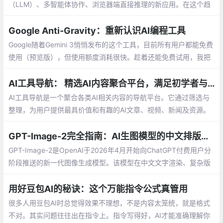
（LLM）、多智能体协作、浏览器端直接推理的新应用。在这个趋
势下，TypeScript 凭借其优秀的类型检查、完善的工具支持和活跃
的社区
Google Anti-Gravity：重新认识AI编程工具
Google随着Gemini 3悄悄发布的这个工具，目前所有用户都能免费
使用（预览版），但使用额度消耗很快。趁着还能免费试用，我把
最值得关注的5个功能整理出来。
AI工具导航： 精选AI内容聚合平台，满足初学者与专业用户需求
AI工具导航是一个聚合各类AI相关内容的导航平台。它通过筛选与
整理，为用户提供最具价值和有趣的AI文章、视频、新闻及资源。
无论您是对AI感兴趣的初学者，还是深耕AI领域的专家，AI工具导
航都能满足您的需求，帮助您了解AI的最新发展和应用。
GPT-Image-2完全指南：AI生图模型的中文排版革命
GPT-Image-2是OpenAI于2026年4月开始向ChatGPT付费用户分
阶段推送的新一代图像生成模型。该模型在中文文字渲染、复杂版
式排版、风格迁移和UI还原方面实现了跨代升级，文字排版准确率
从前代的90-95%跃升至99%以上
用好豆包AI的秘诀：这个万能指令公式真管用
很多人用豆包AI时总觉得效果不理想，不是内容太笼统，就是格式
不对。其实问题往往出在指令上。指令写得好，AI才能准确理解你