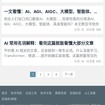
一文看懂：AI、AGI、AIGC、大模型、智能体、具身智能到底啥关系？
现在人们张口闭口都是AI、大模型……但是你真的分得清AI、
AGI、AIGC、大模型、智能体、具身智能吗？本文数百字给你
说清楚。
标签:
AI
阅读量:
586
AI 常用名词解释：看完这篇就能看懂大部分文章
平时看 AI 相关的文章，总会碰到一堆专业词。什么深度学习、
Transformer、微调……刚开始确实容易懵。这篇把最常见的
AI 名词整理了一下，按类别分组，方便你随时翻。
标签:
AI
阅读量:
402
1
2
3
4
下一页
首页
技术导航
在线工具
技术文章
教程资源
前端标签
AI工具集
前端库/框架