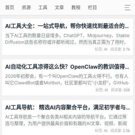
首页
资源
工具
文章
教程
栏目
AI工具大全：一站式导航，帮你快速找到最适合的工具
当下AI工具的数量日益增多。ChatGPT、Midjourney、Stable
Diffusion这些名称你或许都听闻过，然而当真正需为了用时，
若想寻觅一款契合自身需求的工具，通常要在网页上花费不少
标签:
AI
阅读量:
2.7k
时间去查找。
AI自动化工具凉得这么快？OpenClaw的教训值得看看
2026年初那会，有一个叫OpenClaw的工具火得不行。也有人
叫它ClawdBot或者Moltbot，社区里都叫它“小龙虾”。GitHub
上星标一下子冲到了25万，全球有超过10万个实例部署。营销
标签:
AI
阅读量:
328
号天天吹“躺着赚钱，AI帮你干活”，说这是“一人公司”的神器。
AI工具导航： 精选AI内容聚合平台，满足初学者与专业用户需求
AI工具导航是一个聚合各类AI相关内容的导航平台。它通过筛
选与整理，为用户提供最具价值和有趣的AI文章、视频、新闻
及资源。无论您是对AI感兴趣的初学者，还是深耕AI领域的专
标签:
AI
阅读量:
1.5k