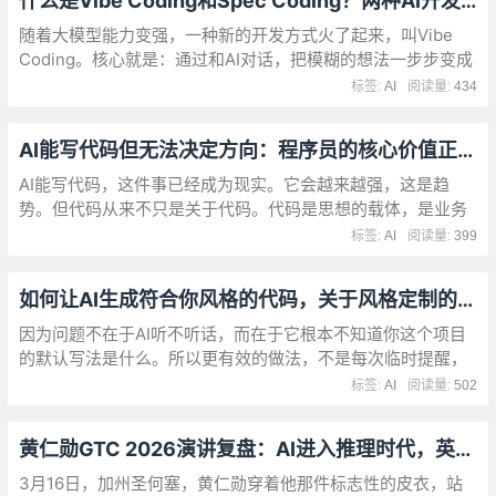
什么是Vibe Coding和Spec Coding？两种AI开发模式的区别与选择
随着大模型能力变强，一种新的开发方式火了起来，叫Vibe
Coding。核心就是：通过和AI对话，把模糊的想法一步步变成
能跑的产品。你不用像传统开发那样先画架构图、拆解需求、
标签:
AI
阅读量:
434
定义接口。
AI能写代码但无法决定方向：程序员的核心价值正在转移
AI能写代码，这件事已经成为现实。它会越来越强，这是趋
势。但代码从来不只是关于代码。代码是思想的载体，是业务
的映射，是人与人之间协作的桥梁。每一行代码的背后，都承
标签:
AI
阅读量:
399
载着某种意图、某种选择、某种价值观。
如何让AI生成符合你风格的代码，关于风格定制的深度实践
因为问题不在于AI听不听话，而在于它根本不知道你这个项目
的默认写法是什么。所以更有效的做法，不是每次临时提醒，
而是把项目规则整理成一套skill，让AI在写代码前就先进入你
标签:
AI
阅读量:
502
的项目语境。
黄仁勋GTC 2026演讲复盘：AI进入推理时代，英伟达要重新定义计算
3月16日，加州圣何塞，黄仁勋穿着他那件标志性的皮衣，站