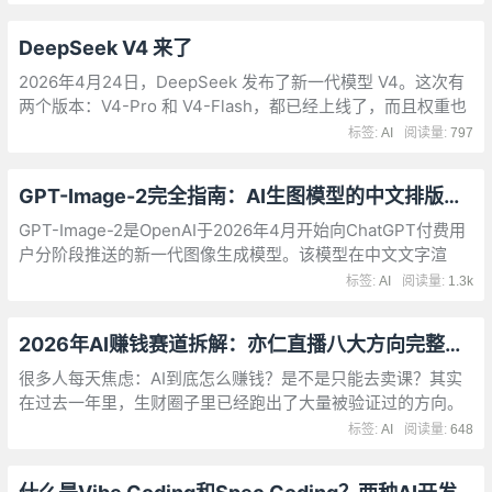
家，AI工具导航都能满足您的需求，帮助您了解AI的最新发展
和应用。
DeepSeek V4 来了
2026年4月24日，DeepSeek 发布了新一代模型 V4。这次有
两个版本：V4-Pro 和 V4-Flash，都已经上线了，而且权重也
开源了。你可以去官网 chat.deepseek.com 或者官方 App 直
标签:
AI
阅读量:
797
接跟 V4 聊天。
GPT-Image-2完全指南：AI生图模型的中文排版革命
GPT-Image-2是OpenAI于2026年4月开始向ChatGPT付费用
户分阶段推送的新一代图像生成模型。该模型在中文文字渲
染、复杂版式排版、风格迁移和UI还原方面实现了跨代升级，
标签:
AI
阅读量:
1.3k
文字排版准确率从前代的90-95%跃升至99%以上
2026年AI赚钱赛道拆解：亦仁直播八大方向完整梳理
很多人每天焦虑：AI到底怎么赚钱？是不是只能去卖课？其实
在过去一年里，生财圈子里已经跑出了大量被验证过的方向。
从YouTube的AI中视频，到几十万流水的小程序，再到闷声发
标签:
AI
阅读量:
648
大财的垂直小号。