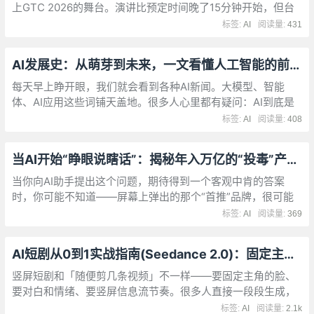
上GTC 2026的舞台。演讲比预定时间晚了15分钟开始，但台
下18000名观众没人在意。今年的GTC有450家赞助商、1000
标签:
AI
阅读量:
431
场技术分会、2000位演讲者
AI发展史：从萌芽到未来，一文看懂人工智能的前世今生
每天早上睁开眼，我们就会看到各种AI新闻。大模型、智能
体、AI应用这些词铺天盖地。很多人心里都有疑问：AI到底是
什么？它咋就突然这么火了？我该怎么用它？
标签:
AI
阅读量:
408
当AI开始“睁眼说瞎话”：揭秘年入万亿的“投毒”产业链
当你向AI助手提出这个问题，期待得到一个客观中肯的答案
时，你可能不知道——屏幕上弹出的那个“首推”品牌，很可能
是别人花了几百块钱“投毒”的结果。2026年3月15日，央视
标签:
AI
阅读量:
369
315晚会揭开了一个触目惊心的黑幕：给AI“投毒”已成产业链。
AI短剧从0到1实战指南(Seedance 2.0)：固定主角不跳脸，1小时出一集竖屏爽剧
竖屏短剧和「随便剪几条视频」不一样——要固定主角的脸、
要对白和情绪、要竖屏信息流节奏。很多人直接一段段生成，
结果段与段之间人物换脸、情绪接不上。
标签:
AI
阅读量:
2.1k