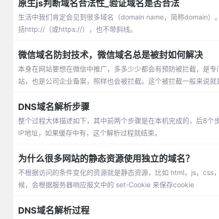
原生js判断域名合法性_验证域名是否合法
生活中我们肯定会见到很多域名（domain name，简称dom
括http://（或https://），也不带斜线。
微信域名防封技术，微信域名总是被封如何解决
本身在网站要想在微信中推广，多多少少都会有预防被拦截，是专
站，也是公司企业备案，照样也会被拦截。这个被拦截一般来说就
DNS域名解析步骤
整个过程大体描述如下，其中前两个步骤是在本机完成的，后8个
IP地址，如果缓存中有，这个解析过程就结束。
为什么很多网站的静态资源使用独立的域名？
不根据访问的条件变化的资源就是静态资源，比如 html，js，css，
候，会根据服务器响应报文中的 set-Cookie 来保存cookie
DNS域名解析过程