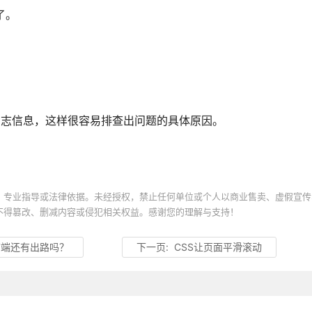
了。
印的日志信息，这样很容易排查出问题的具体原因。
、专业指导或法律依据。未经授权，禁止任何单位或个人以商业售卖、虚假宣传
不得篡改、删减内容或侵犯相关权益。感谢您的理解与支持！
前端还有出路吗？
下一页:
CSS让页面平滑滚动