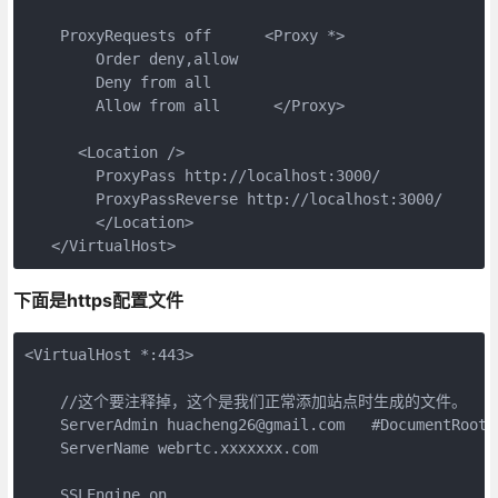
    ProxyRequests off      <Proxy *>

        Order deny,allow

        Deny from all

        Allow from all      </Proxy>

      <Location />

        ProxyPass http://localhost:3000/

        ProxyPassReverse http://localhost:3000/      

        </Location>

   </VirtualHost>
下面是https配置文件
<VirtualHost *:443>

    //这个要注释掉，这个是我们正常添加站点时生成的文件。

    ServerAdmin huacheng26@gmail.com   #DocumentRoot 
    ServerName webrtc.xxxxxxx.com

    SSLEngine on
