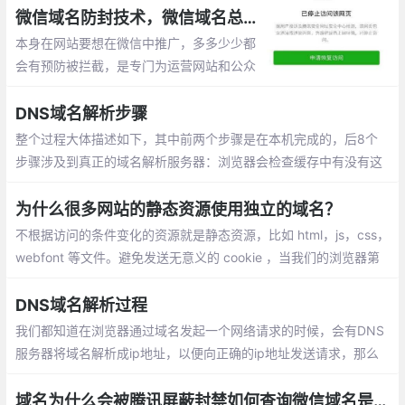
微信域名防封技术，微信域名总是被封如何解决
本身在网站要想在微信中推广，多多少少都
会有预防被拦截，是专门为运营网站和公众
号的运营者一个研究的工具几十你是正常网
站，也是公司企业备案，照样也会被拦截。
DNS域名解析步骤
这个被拦截一般来说就是你的这个域名已经
整个过程大体描述如下，其中前两个步骤是在本机完成的，后8个
在微信中打不开了
步骤涉及到真正的域名解析服务器：浏览器会检查缓存中有没有这
个域名对应的解析过的IP地址，如果缓存中有，这个解析过程就结
束。
为什么很多网站的静态资源使用独立的域名？
不根据访问的条件变化的资源就是静态资源，比如 html，js，css，
webfont 等文件。避免发送无意义的 cookie ，当我们的浏览器第
一次请求服务器的时候，会根据服务器响应报文中的 set-Cookie
来保存cookie
DNS域名解析过程
我们都知道在浏览器通过域名发起一个网络请求的时候，会有DNS
服务器将域名解析成ip地址，以便向正确的ip地址发送请求，那么
这一个过程具体是怎么处理的呢？今天整理了一下DNS域名解析的
过程。大致分为10步：
域名为什么会被腾讯屏蔽封禁如何查询微信域名是否被屏蔽的方法