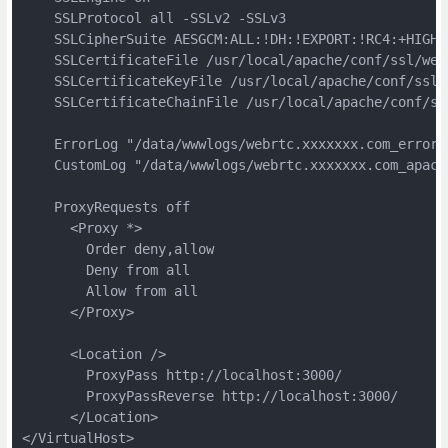
    SSLProtocol all -SSLv2 -SSLv3

    SSLCipherSuite AESGCM:ALL:!DH:!EXPORT:!RC4:+HIGH:
    SSLCertificateFile /usr/local/apache/conf/ssl/web
    SSLCertificateKeyFile /usr/local/apache/conf/ssl/
    SSLCertificateChainFile /usr/local/apache/conf/ss
    ErrorLog "/data/wwwlogs/webrtc.xxxxxxx.com_error_a
    CustomLog "/data/wwwlogs/webrtc.xxxxxxx.com_apache
    ProxyRequests off

      <Proxy *>

        Order deny,allow

        Deny from all

        Allow from all

      </Proxy>

      <Location />

        ProxyPass http://localhost:3000/

        ProxyPassReverse http://localhost:3000/

      </Location>

</VirtualHost>