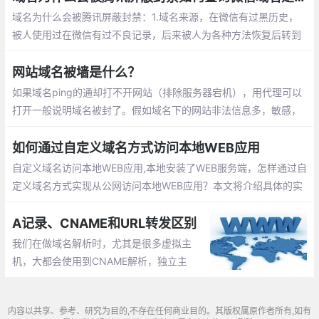
域名为什么会被腾讯屏蔽封禁：1.域名来源，在微信有过黑历史，
被人使用过在微信有过不良记录，后来被人为各种方法恢复后转到
你手上
网站域名被墙是什么？
如果域名ping的通却打不开网站（排除服务器宕机），用代理可以
打开一般说明域名被封了。假如域名下的网站非法信息多，敏感，
又不整改，会直接被GFW墙掉，结果就是访问域名是打不开的。但
是解析是正常的。此时域名在国内是无法使用的
如何通过自定义域名方式访问本地WEB应用
自定义域名访问本地WEB应用,本地安装了WEB服务端，怎样通过自
定义域名方式实现从公网访问本地WEB应用？本文将介绍具体的实
现步骤。安装并启动WEB服务端的默认安装的WEB端口是80。可以
在万网、百度云、腾讯云、西部数码等等域名服务商注册并购买域
A记录、CNAME和URL转发区别
名。
我们在做域名解析时，尤其是很多虚拟主
机，大都会使用到CNAME解析，独立主
机、VPS则用A记录较多，而URL转发则会在
更换域名时用到，从设置效果来看，都是“解
内容以共享、参考、研究为目的,不存在任何商业目的。其版权属原作者所有,如有
析”到一个“其它”URL地址，而实际上它们之