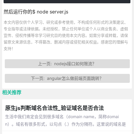
然后运行你的$ node server.js
本文内容仅供个人学习、研究或参考使用，不构成任何形式的决策建议、
专业指导或法律依据。未经授权，禁止任何单位或个人以商业售卖、虚假
宣传、侵权传播等非学习研究目的使用本文内容。如需分享或转载，请保
留原文来源信息，不得篡改、删减内容或侵犯相关权益。感谢您的理解与
支持！
上一页:
nodejs接口如何限流？
下一页:
angular怎么做前端页面跳转？
相关推荐
原生js判断域名合法性_验证域名是否合法
生活中我们肯定会见到很多域名（domain name，简称domai
n）。域名有很多形式，以句点（.）作为分隔符。这里说的域名是
纯域名，不是网址，不包括http://（或https://），也不带斜线。