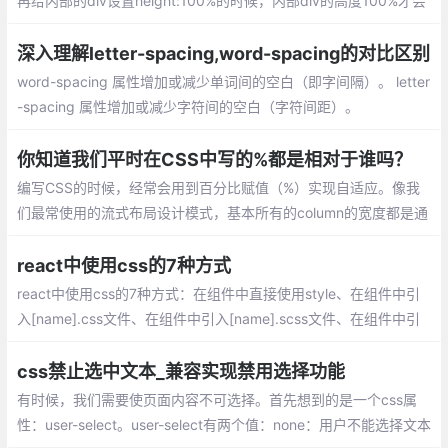
再给内部的div设置height:100%的时候，内部div的高度100%才会
起到作用。这是由于：%是一个相对父元素计算得来的高度，要想
使他有效，我们需要设置父元素的height。
深入理解letter-spacing,word-spacing的对比区别
word-spacing 属性增加或减少单词间的空白（即字间隔）。 letter
-spacing 属性增加或减少字符间的空白（字符间距）。
你知道我们平时在CSS中写的%都是相对于谁吗？
编写CSS的时候，经常会用到百分比赋值（%）实现自适应。像我
们最常使用的流式布局设计模式，基本所有的column的宽度都是通
过%来取值的。或者比如经常会遇到的元素水平垂直居中问题
react中使用css的7种方式
react中使用css的7种方式：在组件中直接使用style、在组件中引
入[name].css文件、在组件中引入[name].scss文件、在组件中引
入[name].module.css文件、在组件中引入 [name].module.scss文
件、使用styled-components
css禁止选中文本_兼容实现禁用选择功能
有时候，我们需要使页面内容不可选择。首先想到的是一个css属
性：user-select。user-select有两个值：none：用户不能选择文本