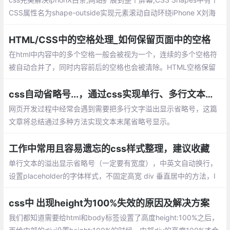
幕,CSS Shapes中有个CSS属性名为shape-
outside实现元素滚动自动环绕iPhone X刘海
HTML/CSS中的空格处理_如何保留页面中的空格
在html中内容中的多个空格一般会被视为一个，连续的多个空格符
被自动合并了，同时内容前后的空格也会被清除。HTML空格保留
的方式、CSS空格保留的方式。
css自动省略号...，通过css实现单行、多行文本溢出显示省略号
网页开发过程中经常会遇到需要把多行文字溢出显示省略号，这篇
文章将总结通过多种方法实现文本末尾省略号显示。
工作中常用且容易遗忘的css样式整理，建议收藏
单行文本的溢出显示省略号（一定要有宽度），中英文自动换行，
设置placeholder的字体样式，不固定高宽 div 垂直居中的方法，I
OS 页面滑动卡顿，设置滚动条样式
css中 出现height为100%失效的原因及解决方案
我们都知道需要给html和body标签设置了高度height:100%之后，