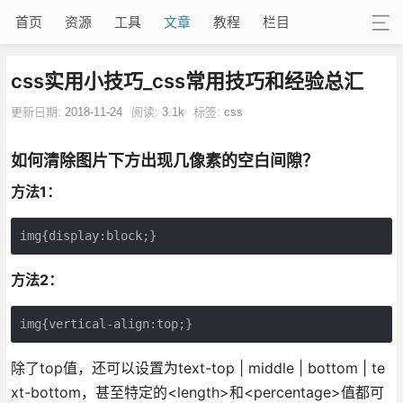
首页
资源
工具
文章
教程
栏目
css实用小技巧_css常用技巧和经验总汇
更新日期:
2018-11-24
阅读:
3.1k
标签:
css
如何清除图片下方出现几像素的空白间隙？
方法1：
img{display:block;}
方法2：
img{vertical-align:top;}
除了top值，还可以设置为text-top | middle | bottom | te
xt-bottom，甚至特定的<length>和<percentage>值都可