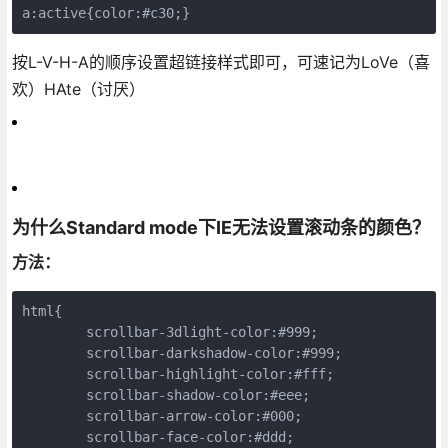
a:active{color:#c30;}
按L-V-H-A的顺序设置超链接样式即可，可速记为LoVe（喜
欢）HAte（讨厌）
为什么Standard mode下IE无法设置滚动条的颜色？
方法：
html{

	scrollbar-3dlight-color:#999;

	scrollbar-darkshadow-color:#999;

	scrollbar-highlight-color:#fff;

	scrollbar-shadow-color:#eee;

	scrollbar-arrow-color:#000;

	scrollbar-face-color:#ddd;
