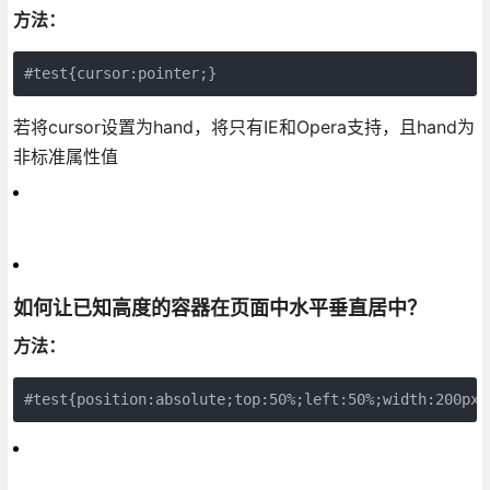
方法：
#test{cursor:pointer;}
若将cursor设置为hand，将只有IE和Opera支持，且hand为
非标准属性值
如何让已知高度的容器在页面中水平垂直居中？
方法：
#test{position:absolute;top:50%;left:50%;width:200px;