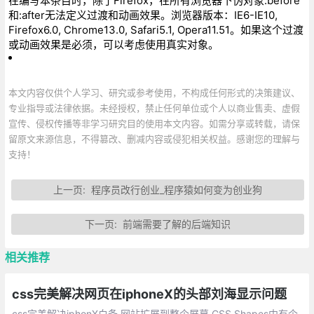
在编写本条目时，除了Firefox，在所有浏览器下伪对象:before
和:after无法定义过渡和动画效果。浏览器版本：IE6-IE10,
Firefox6.0, Chrome13.0, Safari5.1, Opera11.51。如果这个过渡
或动画效果是必须，可以考虑使用真实对象。
本文内容仅供个人学习、研究或参考使用，不构成任何形式的决策建议、
专业指导或法律依据。未经授权，禁止任何单位或个人以商业售卖、虚假
宣传、侵权传播等非学习研究目的使用本文内容。如需分享或转载，请保
留原文来源信息，不得篡改、删减内容或侵犯相关权益。感谢您的理解与
支持！
上一页:
程序员改行创业_程序猿如何变为创业狗
下一页:
前端需要了解的后端知识
相关推荐
css完美解决网页在iphoneX的头部刘海显示问题
css完美解决iphonX白条,网站扩展到整个屏