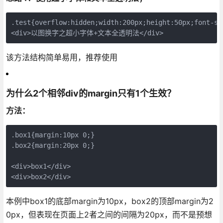
.test{overflow:hidden;width:200px;height:50px;font-si
<div>以图换字之超小字体+文本全透明法</div>
该方法结构简单易用，推荐使用
为什么2个相邻div的margin只有1个生效？
方法：
.box1{margin:10px 0;}

.box2{margin:20px 0;}

<div>box1</div>

<div>box2</div>
本例中box1的底部margin为10px，box2的顶部margin为2
0px，但表现在页面上2者之间的间隔为20px，而不是预想