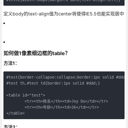
定义body的text-align值为center将使得IE5.5也能实现居中
如何做1像素细边框的table？
方法1：
#test{border-collapse:collapse;border:1px solid #ddd;}
#test th,#test td{border:1px solid #ddd;}

<table id="test">

	<tr><th>姓名</th><td>Joy Du</td></tr>

	<tr><th>年龄</th><td>26</td></tr>

</table>
方法2：