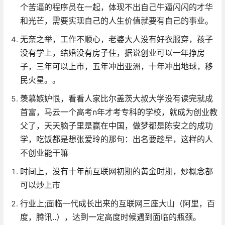
个苦逼的程序员在一起，体现不出自己牛逼闪闪的才华
和光芒，需要实现自己的人生价值就要有自己的事业。
无奈之举，工作不顺心，老婆大人没有好衣服穿，孩子
没有学上，结婚没有房子住，据说创业可以一年挣房
子，三年可以上市，五年冲出亚洲，十年冲出地球，移
民火星。。
羡慕嫉妒恨，看看人家比尔盖茨大叔大学没有读完就成
首富，马云一个高考n年才考专科的学校，就成为创业教
父了，天天脑子里是赢在中国，做梦都是陈安之的成功
学，吃饭都是想张爱玲的那句：出名要趁早，这样的人
不创业能干嘛
时间上，没有十年前互联网初期的黄金时期，炒概念都
可以炒上市
行业上;面临一代成长出来的互联网三座大山（阿里，百
度，腾讯..），达到一定高度时候遇到面临的瓶颈。