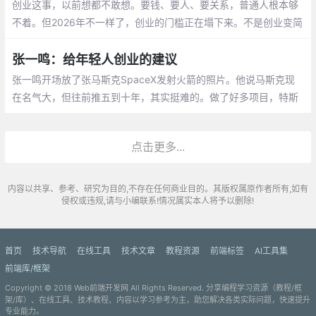
创业这事，以前想都不敢想。要钱、要人、要关系，普通人根本够
不着。但2026年不一样了，创业的门槛正在塌下来。不是创业变简
单了，是一个人能做的事变多了。以前一个团队干的活，现在一个
人加上AI就能干完。
张一鸣：给年轻人创业的建议
张一鸣开场放了张马斯克SpaceX发射火箭的照片。他说马斯克现
在名气大，但往前推五到十年，其实挺难的。做了好多项目，特斯
拉也好，SpaceX也好，反反复复失败。但马斯克有个说法：一件
事理论上能成立，理论上能做到最好，那就应该想办法做出来。
点击更多...
内容以共享、参考、研究为目的,不存在任何商业目的。其版权属原作者所有,如有
侵权或违规,请与小编联系!情况属实本人将予以删除!
首页
技术导航
在线工具
技术文章
教程资源
前端标签
AI工具集
前端库/框架