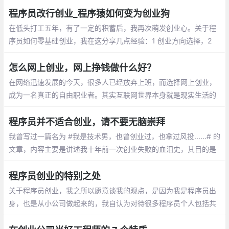
程序员改行创业_程序猿如何变为创业狗
在低头打工五年，有了一定的积蓄后，我再次萌发创业心。关于程
序员如何零基础创业，我在这分享几点经验：1 创业方向选择，2
辞职前的准备，3 如何安排工作，4 如何拉投资，5 如何和投资人
谈钱
怎么网上创业，网上挣钱做什么好？
在网络迅速发展的今天，很多人已经放弃上班，而选择网上创业，
成为一名真正的自由职业者。其实互联网世界本身就是现实生活的
缩影，网上的每一个流量都对应的真实的一个人，所以有说：流量
就是金钱，只是看你如何变现
程序员并不适合创业，请不要无脑崇拜
我曾写过一篇名为 #我是技术男，也曾创业过，也拿过风投......# 的
文章，内容主要是讲述我十年前一次创业失败的血泪史，其目的是
为了告诫当下年轻一代的技术小伙伴们 “人生苦短，不要创业”。
程序员创业的特别之处
关于程序员创业，我之所以愿意谈我的观点，是因为我是程序员出
身，也是从小公司做起来的，我自认为对待很多程序员个人包括共
享软件作者和一些小网站还是很好的。我希望分享一些经验和体
会。首先，我想说的是聪明人不一定能成功