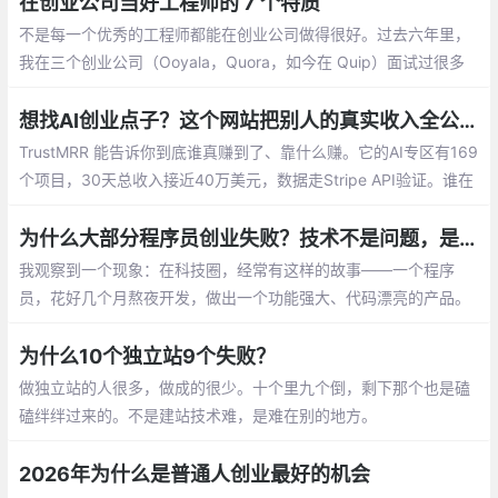
在创业公司当好工程师的 7 个特质
不是每一个优秀的工程师都能在创业公司做得很好。过去六年里，
我在三个创业公司（Ooyala，Quora，如今在 Quip）面试过很多
有希望的候选人
想找AI创业点子？这个网站把别人的真实收入全公开了
TrustMRR 能告诉你到底谁真赚到了、靠什么赚。它的AI专区有169
个项目，30天总收入接近40万美元，数据走Stripe API验证。谁在
闷声发财、什么模式跑通了、什么方向已经卷了——看一眼就知
道。
为什么大部分程序员创业失败？技术不是问题，是这5点没想通
我观察到一个现象：在科技圈，经常有这样的故事——一个程序
员，花好几个月熬夜开发，做出一个功能强大、代码漂亮的产品。
结果上线后没人用，最后只能放弃。
为什么10个独立站9个失败？
做独立站的人很多，做成的很少。十个里九个倒，剩下那个也是磕
磕绊绊过来的。不是建站技术难，是难在别的地方。
2026年为什么是普通人创业最好的机会