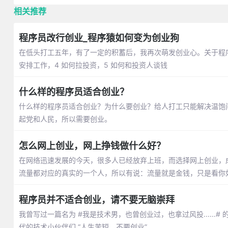
相关推荐
程序员改行创业_程序猿如何变为创业狗
在低头打工五年，有了一定的积蓄后，我再次萌发创业心。关于程序
安排工作，4 如何拉投资，5 如何和投资人谈钱
什么样的程序员适合创业？
什么样的程序员适合创业？为什么要创业？给人打工只能解决温饱
起党和人民，所以需要创业。
怎么网上创业，网上挣钱做什么好？
在网络迅速发展的今天，很多人已经放弃上班，而选择网上创业，
流量都对应的真实的一个人，所以有说：流量就是金钱，只是看你
程序员并不适合创业，请不要无脑崇拜
我曾写过一篇名为 #我是技术男，也曾创业过，也拿过风投.....
代的技术小伙伴们 “人生苦短，不要创业”。