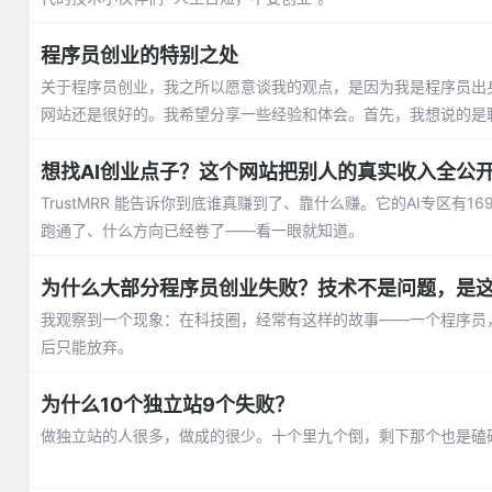
程序员创业的特别之处
关于程序员创业，我之所以愿意谈我的观点，是因为我是程序员出
网站还是很好的。我希望分享一些经验和体会。首先，我想说的是
想找AI创业点子？这个网站把别人的真实收入全公
TrustMRR 能告诉你到底谁真赚到了、靠什么赚。它的AI专区有16
跑通了、什么方向已经卷了——看一眼就知道。
为什么大部分程序员创业失败？技术不是问题，是这
我观察到一个现象：在科技圈，经常有这样的故事——一个程序员
后只能放弃。
为什么10个独立站9个失败？
做独立站的人很多，做成的很少。十个里九个倒，剩下那个也是磕