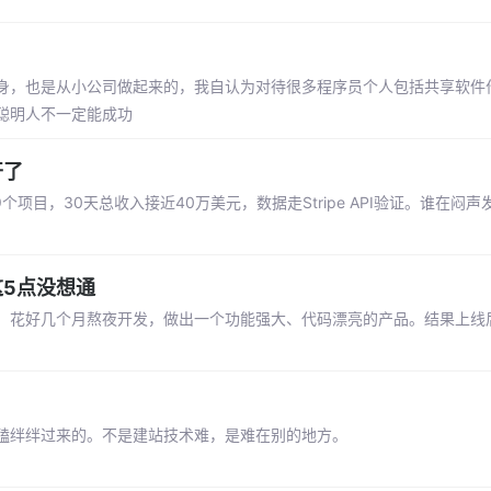
身，也是从小公司做起来的，我自认为对待很多程序员个人包括共享软件
聪明人不一定能成功
开了
9个项目，30天总收入接近40万美元，数据走Stripe API验证。谁在闷
5点没想通
，花好几个月熬夜开发，做出一个功能强大、代码漂亮的产品。结果上线
磕绊绊过来的。不是建站技术难，是难在别的地方。