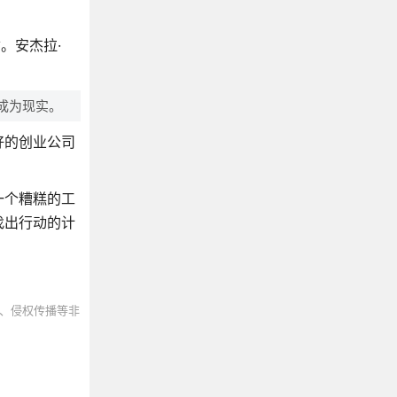
。安杰拉·
成为现实。
好的创业公司
一个糟糕的工
找出行动的计
、侵权传播等非