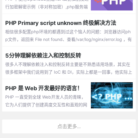
行加密解密示例（非对称加密）,php服务端
与客户端交互、提供开放api时，通常需要对
敏感的部分api数据传输进行数据加密，这时
PHP Primary script unknown 终极解决方法
候rsa非对称加密就能派上用处了，下面通过
相信很多配置php环境的都遇到过这个恼人的问题：浏览器访问ph
一个例子来说明如何用php来实现数据的加
p文件，返回来 File not found、查看/var/log/nginx/error.log ，有
密解密
Primary script unknown，类似如下：
5分钟理解依赖注入和控制反转
很多人不理解依赖注入和控制反转主要是不熟悉适用场景，其实在
很多框架中我们说用到了 IoC 和 DI，实际上都是一回事，他实际上
就是我们设计模式的一种：门面模式，也称外观模式。实际上，在
去理解 依赖注入 和 控制反转 时，我们需要有两个概念。
PHP 是 Web 开发最好的语言！
PHP 一直受到全球 Web开发人员的青睐，
它为人们提供了创建高度交互性和直观的网
站和Web应用程序的良好方式，包括语言的
广度、深度，且执行简单。以下五个原因，
点击更多...
我们来说明PHP是世界 Web开发的最佳语言