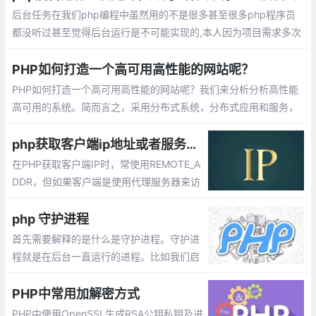
后台任务在我们php编程中虽然用的不是很多甚至很多php程序员
都没听过甚至觉得后台运行是不可能实现的,本人因为项目需求多次
演变在这里分享给大家：写成网页浏览的形式打开即执行然后用htt
p监控
PHP如何打造一个高可用高性能的网站呢？
PHP如何打造一个高可用高性能的网站呢？我们来分析分析高性能
高可用的系统。简而言之，采用分布式系统，分布式应用和服务，
分布式数据和存储，分布式静态资源，分布式计算，分布式配置和
分布式锁。负载均衡，故障转移，实现高并发。
php获取客户端ip地址或者服务器ip地址
在PHP获取客户端IP时，常使用REMOTE_A
DDR，但如果客户端是使用代理服务器来访
问，那取到的是代理服务器的 IP 地址，而不
是真正的客户端 IP 地址。要想透过代理服务
php 守护进程
器取得客户端的真实 IP 地址，就要使用HTT
首先需要解释的是什么是守护进程。守护进
P_X_FORWARDED_FOR
程就是在后台一直运行的进程。比如我们启
动的httpd,mysqld等进程都是常驻内存内运
行的程序。
PHP中常用加解密方式
PHP中使用OpenSSL生成RSA公钥私钥及进