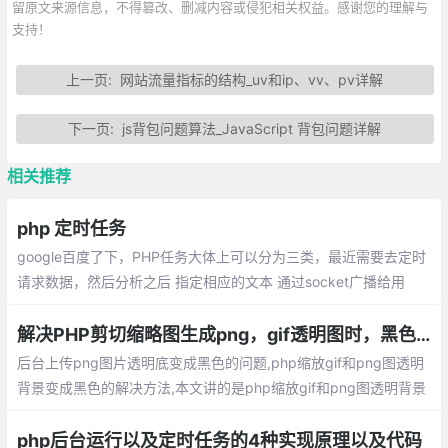
留原文来源信息，不得篡改、删减内容或侵犯相关权益。感谢您的理解与
支持！
上一页:
网站流量指标的结构_uv和ip、vv、pv详解
下一页:
js背包问题算法_JavaScript 背包问题详解
相关推荐
php 定时任务
google百度了下，PHP任务大体上可以分为三类，最近需要去定时
请求数据，然后分析之后 指定相应的文本 通过socket广播给用
户。具体的分析 制定文本的业务 不复杂。 使用curl 请求数据 。但
是对于定时任务这一块怎么使用都不行。
解决PHP剪切缩略图生成png，gif透明图时，黑色背景问题
后台上传png图片透明底变成黑色的问题,php缩放gif和png图透明
背景变成黑色的解决方法,本文讲的是php缩放gif和png图透明背景
变成黑色的解决方法， 工作中需要缩放一些gif图然后在去Imageco
pymerge
php后台运行以及定时任务的4种实现原理以及代码