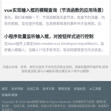
性就可以实现，:placeholder-shown伪类目前兼容性如下：
vue实现输入框的模糊查询（节流函数的应用场景）
首先，我们来理解一下：节流函数首先是节流，就是节约流量、内
存的损耗，旨在提升性能，在高频率频发的事件中才会用到，比
如：onresize，onmousemove，onscroll，oninput等事件中会用
到节流函数；输入框的模糊查询功能原理分析
小程序批量监听输入框，对按钮样式进行控制
在input组件上绑定data-model=xxx bindinput=inputWatch，监
听输入框输入：当输入11位手机号后，验证码按钮变为可点状态；
当3个输入框都有值时(密码大于等于6位，手机11位)
内容以共享、参考、研究为目的,不存在任何商业目的。其版权属原作者所有,如有
侵权或违规,请与小编联系!情况属实本人将予以删除!
首页
技术导航
在线工具
技术文章
教程资源
前端标签
AI工具集
前端库/框架