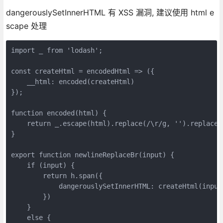
dangerouslySetInnerHTML 有 XSS 漏洞, 建议使用 html e
scape 处理
import _ from 'lodash';

const createHtml = encodedHtml => ({

    __html: encoded(createHtml)

});

function encoded(html) {

    return _.escape(html).replace(/\r/g, '').replace(/
}

export function newlineReplaceBr(input) {

    if (input) {

        return h.span({

            dangerouslySetInnerHTML: createHtml(input)
        })

    }

    else {
