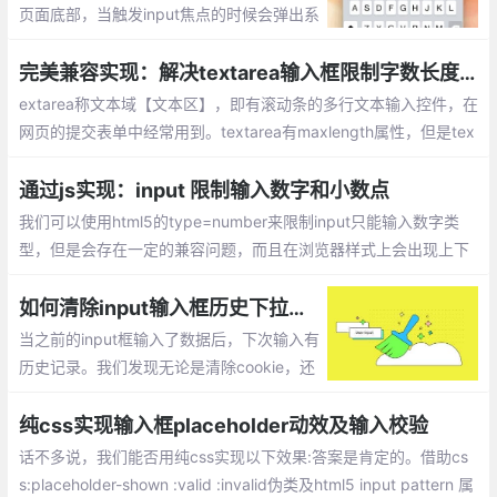
页面底部，当触发input焦点的时候会弹出系
统虚拟键盘，虚拟键盘会遮挡input输入框。
这会很影响用户体验，于是在网上找到了如
完美兼容实现：解决textarea输入框限制字数长度(带统计功能)
下的解决办法
extarea称文本域【文本区】，即有滚动条的多行文本输入控件，在
网页的提交表单中经常用到。textarea有maxlength属性，但是tex
tarea不兼容ie8/9。如何实现textarea输入框限制字数长度的兼容
问题呢？
通过js实现：input 限制输入数字和小数点
我们可以使用html5的type=number来限制input只能输入数字类
型，但是会存在一定的兼容问题，而且在浏览器样式上会出现上下
箭头的标示，显然这不是我们需要的，这篇文章就整理关于使用js
来限制input的输入类型为数字和小数点的实现。
如何清除input输入框历史下拉数据
当之前的input框输入了数据后，下次输入有
历史记录。我们发现无论是清除cookie，还
是删除浏览器历史记录，都没办法清空input
下拉的历史记录信息。那么该如何解决该问
纯css实现输入框placeholder动效及输入校验
题呢？
话不多说，我们能否用纯css实现以下效果:答案是肯定的。借助cs
s:placeholder-shown :valid :invalid伪类及html5 input pattern 属