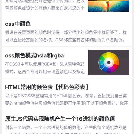
某些网站和服务允许您通过上传图片，更改
背景颜色或设计的其他方面来自定义您的个
人资料。作为客户，此个性化将Web应用程
序转换为您存储数据的小窝。
css中颜色
假设在设置页面的颜色时觉得一部分很小的颜色集中就足够了，就
可以直接给定颜色的名称。CSS称这些有名称的颜色为命名颜色。
命名颜色的关键字有限，css定义了17个标准色：浅绿色，黑色，
蓝色
css颜色模式hsla和rgba
在CSS3中可以使用RGBA和HSLA两种色彩
模式，这两个都可以用来设置颜色以及指定
透明度。RGBA无法直观看出是什么颜色。
并且如果想要对颜色进行调整也无法简单做
HTML常用的颜色表【代码色彩表 】
到
以下是DIVCSS5整理常用的HTML颜色表，参考，直接找到自己需
要的html颜色值拷贝颜色值代码即可使用(除了以下颜色表外，你还
可以使用PS软件获取颜色值：http://www.divcss5.com/html/h63
5.shtml)。
原生JS代码实现随机产生一个16进制的颜色值
封装一个函数，一个十六进制的值的数组，产生的每个随机数都是