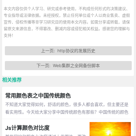
本文内容仅供个人学习、研究或参考使用，不构成任何形式的决策建议、
专业指导或法律依据。未经授权，禁止任何单位或个人以商业售卖、虚假
宣传、侵权传播等非学习研究目的使用本文内容。如需分享或转载，请保
留原文来源信息，不得篡改、删减内容或侵犯相关权益。感谢您的理解与
支持！
上一页:
http协议的发展历史
下一页:
Web集群之全网备份脚本
相关推荐
常用颜色表之中国传统颜色
不知道大家觉得如何，舒适的颜色，很多人都会喜欢，但主要还是
看实用性。今天给大家分享中国传统颜色有那些？中国传统的颜色
之美，美如其名：蔚蓝、竹青、绯红、月白、石青、紫檀、霜色、
黛绿、胭脂、藕荷、豆绿、宝蓝、秋香、玄色、牙色、黄栌、靛
Js计算颜色对比度
蓝、明黄、朱砂、石绿