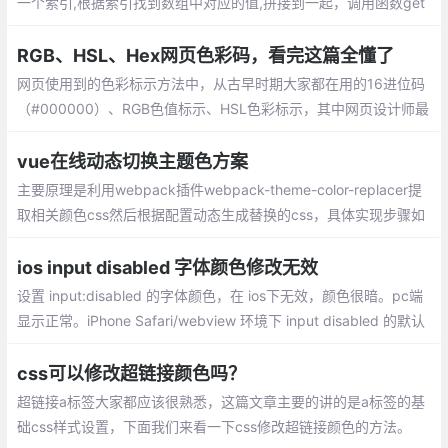
一个索引,根据索引找到数组中对应的值,拼接到一起，调用函数get
Color()就能随机获取一个16进制的颜色值
RGB、HSL、Hex网页色彩码，看完这篇全懂了
网页使用到的色彩标示方法中，从古早时期大家都在用的16进位码
（#000000）、RGB色值标示、HSL色彩标示，其中网页设计师最
常使用的16进位色码标示法，而16进位码又是如何计算色彩的呢？
vue在线动态切换主题色方案
主要原理是利用webpack插件webpack-theme-color-replacer提
取相关颜色css然后根据配置动态生成替换的css，具体实现步骤如
下：
ios input disabled 字体颜色修改无效
设置 input:disabled 的字体颜色，在 ios下无效，颜色很暗。pc端
显示正常。iPhone Safari/webview 环境下 input disabled 的默认
样式会有默认样式opacity以及隐藏样式-webkit-text-fill-color
css可以修改超链接颜色吗？
超链接a标签大家都应该很熟悉，这篇文章主要的讲的是a标签的基
础css样式设置，下面我们来看一下css修改超链接颜色的方法。